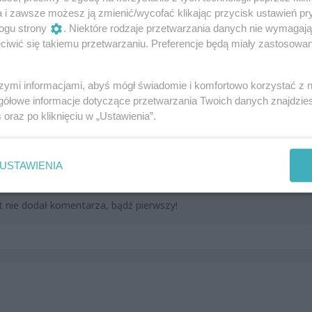
mat.pl/miejsca/scena-antygrawitacji-1966/
a i zawsze możesz ją zmienić/wycofać klikając przycisk ustawień pr
ogu strony
. Niektóre rodzaje przetwarzania danych nie wymagaj
iwić się takiemu przetwarzaniu. Preferencje będą miały zastosowania
szymi informacjami, abyś mógł świadomie i komfortowo korzystać z
gółowe informacje dotyczące przetwarzania Twoich danych znajdzi
s
oraz po kliknięciu w „Ustawienia”.
USTAWIENIA
Dodaj swoją opinię
t nie dodał komentarza, bądź pierwszy!