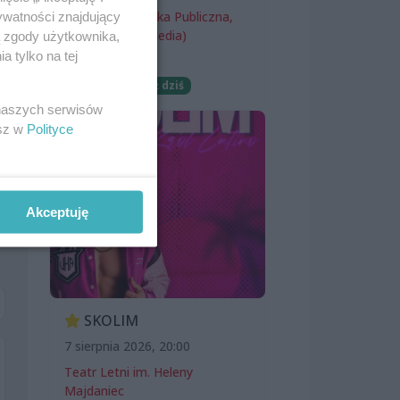
Miejska Biblioteka Publiczna,
ywatności znajdujący
filia nr 54 (ProMedia)
ą zgody użytkownika,
 tylko na tej
Wernisaże
Darmowe
Już dziś
 naszych serwisów
esz w
Polityce
Akceptuję
SKOLIM
7 sierpnia 2026, 20:00
Teatr Letni im. Heleny
Majdaniec