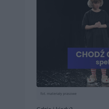
fot. materiały prasowe