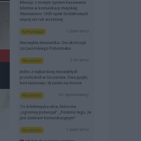
Miesiąc z nowym system kasowania
biletów w komunikacji miejskiej.
Wystawiono 1300 opłat dodatkowych
więcej niż rok wcześniej
1 dzień temu
Komunikacja
Niezwykła dwunastka. Oni ukończyli
szczecińskiego Pobożniaka
2 dni temu
Aktualności
Jedno z najbardziej niezwykłych
przedszkoli w Szczecinie. Dwa języki,
kort tenisowy i drzemki na mrozie
art. sponsorowany
Aktualności
To śródmiejska ulica, która ma
„ogromny potencjał”. „Pomimo tego, że
jest ściekiem komunikacyjnym”
1 dzień temu
Aktualności