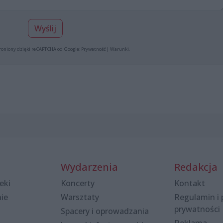
Wyślij
roniony dzięki reCAPTCHA od Google:
Prywatność
|
Warunki
.
Wydarzenia
Redakcja
eki
Koncerty
Kontakt
nie
Warsztaty
Regulamin i 
prywatności
Spacery i oprowadzania
Reklama