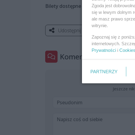
Bilety dostępne na:
https://www.bileto
Zgoda jest dobrowoln
się w lewym dolnym r
ale masz prawo sprzec
witrynie.
Udostępnij
Zapoznaj się z poniż
internetowych. Szcze
Prywatności
i
Cookie
Komentarze
0
PARTNERZY
Jeszcze nik