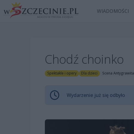
WIADOMOŚCI
Chodź choinko
Spektakle i opery
Dla dzieci
Scena Antygrawita
Wydarzenie już się odbyło