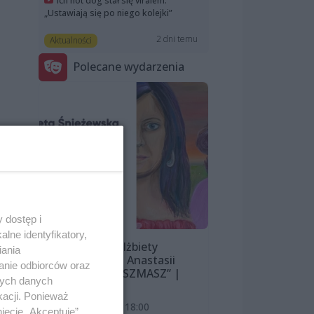
Ich hot dog stał się viralem.
„Ustawiają się po niego kolejki”
2 dni temu
Aktualności
Polecane wydarzenia
 dostęp i
lne identyfikatory,
Wystawa Elżbiety
iania
Śnieżewskiej i Anastasii
anie odbiorców oraz
Lazarevej „MISZMASZ” |
nych danych
wernisaż
kacji. Ponieważ
7 sierpnia 2026, 18:00
ięcie „Akceptuję”.