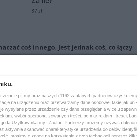
Za ile?
37 zł
czać coś innego. Jest jednak coś, co łączy
niku,
zemy, ubieramy choinkę, sprzątamy, jemy... Ważny jest ten
ko” to nasza wariacja na temat przedświątecznych
zczecinie.pl, my oraz naszych 1162 zaufanych partnerów uzyskujemy
niejsze jest to, aby być razem. No to... chodź!
cje na urządzeniu oraz przetwarzamy dane osobowe, takie jak unika
je wysyłane przez urządzenie czy dane przeglądania w celu zapewn
klam, wybór spersonalizowanych treści, pomiar reklam i treści, bad
 zgodą Użytkownika my i Zaufani Partnerzy możemy używać dokład
az aktywnie skanować charakterystykę urządzenia do celów identyfi
ść, prosimy o zgodę na korzystanie z tych technologii poprzez klikn