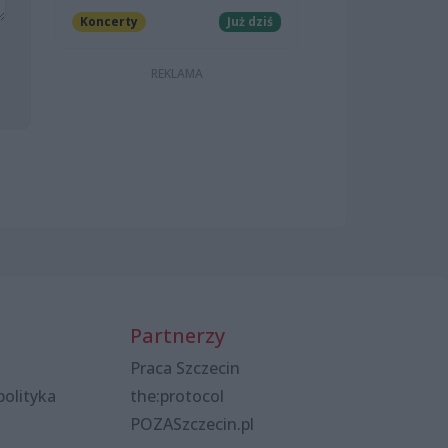
Koncerty
Już dziś
Partnerzy
Praca Szczecin
polityka
the:protocol
POZASzczecin.pl