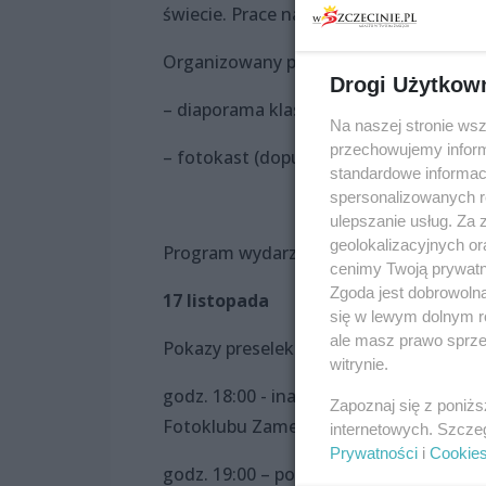
świecie. Prace najczęściej inspirowane są
Organizowany przez Zamek konkurs od
Drogi Użytkow
– diaporama klasyczna (przenikania ni
Na naszej stronie ws
przechowujemy informa
– fotokast (dopuszczalny ruch w przen
standardowe informac
spersonalizowanych re
ulepszanie usług. Za
geolokalizacyjnych or
Program wydarzenia:
cenimy Twoją prywatno
Zgoda jest dobrowoln
17 listopada
się w lewym dolnym r
ale masz prawo sprzec
Pokazy preselekcyjne z udziałem jury, cz.
witrynie.
godz. 18:00 - inauguracja 44. Pomorski
Zapoznaj się z poniż
Fotoklubu Zamek „Wieloświaty”
internetowych. Szcze
Prywatności
i
Cookie
godz. 19:00 – pokaz laureatów poprzed