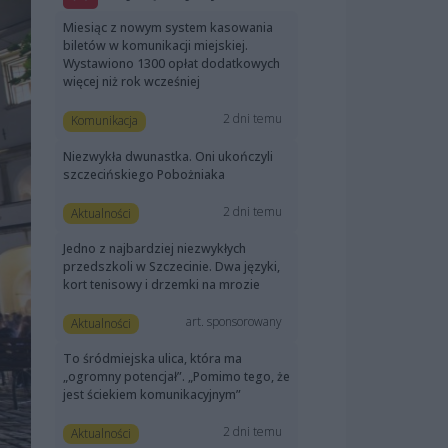
Miesiąc z nowym system kasowania
biletów w komunikacji miejskiej.
Wystawiono 1300 opłat dodatkowych
więcej niż rok wcześniej
2 dni temu
Komunikacja
Niezwykła dwunastka. Oni ukończyli
szczecińskiego Pobożniaka
2 dni temu
Aktualności
Jedno z najbardziej niezwykłych
przedszkoli w Szczecinie. Dwa języki,
kort tenisowy i drzemki na mrozie
art. sponsorowany
Aktualności
To śródmiejska ulica, która ma
„ogromny potencjał”. „Pomimo tego, że
jest ściekiem komunikacyjnym”
2 dni temu
Aktualności