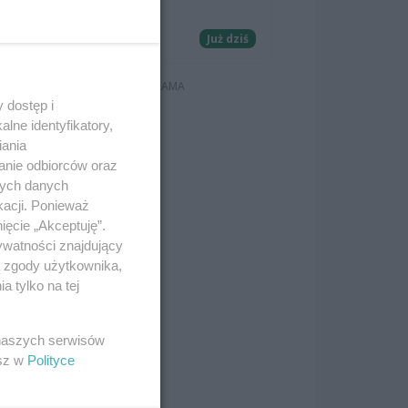
Majdaniec
Koncerty
Już dziś
 dostęp i
lne identyfikatory,
iania
anie odbiorców oraz
nych danych
kacji. Ponieważ
ięcie „Akceptuję”.
ywatności znajdujący
ą zgody użytkownika,
 tylko na tej
 naszych serwisów
esz w
Polityce