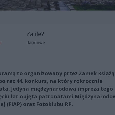
Za ile?
e
darmowe
oramą to organizowany przez Zamek Książą
po raz 44. konkurs, na który rokrocznie
iata. Jedyna międzynarodowa impreza tego
sięciu lat objęta patronatami Międzynarodo
ej (FIAP) oraz Fotoklubu RP.