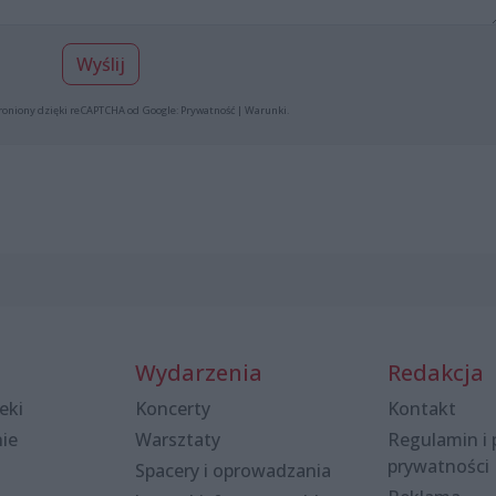
Wyślij
roniony dzięki reCAPTCHA od Google:
Prywatność
|
Warunki
.
Wydarzenia
Redakcja
eki
Koncerty
Kontakt
nie
Warsztaty
Regulamin i 
prywatności
Spacery i oprowadzania