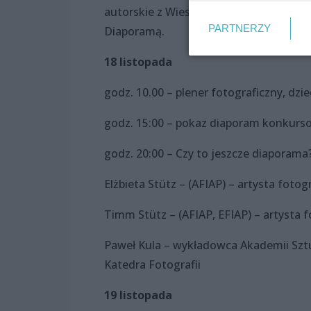
autorskie z Wiesławem Jaskulskim – d
PARTNERZY
Diaporamą.
18 listopada
godz. 10.00 – plener fotograficzny, dz
godz. 15:00 – pokaz diaporam konkursowy
godz. 20:00 – Czy to jeszcze diaporama
Elżbieta Stütz – (AFIAP) – artysta foto
Timm Stütz – (AFIAP, EFIAP) – artysta f
Paweł Kula – wykładowca Akademii Sztu
Katedra Fotografii
19 listopada