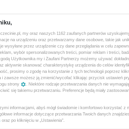
 sztuką i historią cywilizacji.
bywa się w dwóch kategoriach:
niku,
e zawierają elementów ruchu)
zczecinie.pl, my oraz naszych 1162 zaufanych partnerów uzyskujemy
cje na urządzeniu oraz przetwarzamy dane osobowe, takie jak unika
ikaniach, dopuszczalne sekwencje filmowe).
je wysyłane przez urządzenie czy dane przeglądania w celu zapewn
klam, wybór spersonalizowanych treści, pomiar reklam i treści, bad
 zgodą Użytkownika my i Zaufani Partnerzy możemy używać dokład
az aktywnie skanować charakterystykę urządzenia do celów identyfi
ść, prosimy o zgodę na korzystanie z tych technologii poprzez klikn
a i zawsze możesz ją zmienić/wycofać klikając przycisk ustawień pr
ogu strony
. Niektóre rodzaje przetwarzania danych nie wymagaj
iwić się takiemu przetwarzaniu. Preferencje będą miały zastosowania
 1 i cz. 2.
ch Spotkań z Diaporamą i otwarcie wystawy fotograficznej
szymi informacjami, abyś mógł świadomie i komfortowo korzystać z
gółowe informacje dotyczące przetwarzania Twoich danych znajdzi
s
oraz po kliknięciu w „Ustawienia”.
nich edycji Pomorskich Spotkań z Diaporamą – spotkanie