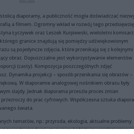
ą stolicą diaporamy, a publiczność mogła doświadczać niezw
rafią a filmem. Ogromny wkład w rozwój tego przedsięwzię
ystyna Łyczywek oraz Leszek Kurpiewski, wieloletni komisarz
 którego granice znajdują się pomiędzy udźwiękowionym
zu są pojedyncze zdjęcia, które przenikają się z kolejnymi
iejący obraz. Dopuszczalne jest wykorzystywanie elementów
oporcji (casty). Kompozycja poszczególnych zdjęć
sz. Dynamika projekcji – sposób przenikania się obrazów –
źwiękową. W diaporamie analogowej nośnikiem obrazu były
owym slajdy. Jednak diaporama przeszła proces zmian
przezroczy do prac cyfrowych. Współczesna sztuka diapor
anego świata.
ych tematów, np.: przyroda, ekologia, aktualne problemy
ją z powodu pandemii czy życiem kobiet we współczesnym