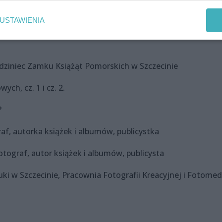
iaporamistą, wielokrotnym laureatem Pomorskich Spotkań z
USTAWIENIA
iedziniec Zamku Książąt Pomorskich w Szczecinie
ch, cz. 1 i cz. 2.
?
graf, autorka książek i albumów, publicystka
otograf, autor książek i albumów, publicysta
ki w Szczecinie, Pracownia Fotografii Kreacyjnej i Fotomed