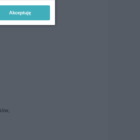
Akceptuję
iów,