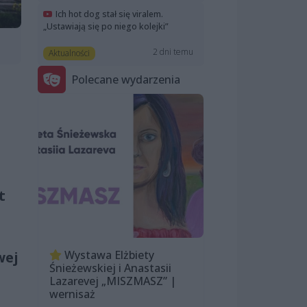
Ich hot dog stał się viralem.
„Ustawiają się po niego kolejki”
2 dni temu
Aktualności
Polecane wydarzenia
t
Wystawa Elżbiety
wej
Śnieżewskiej i Anastasii
Lazarevej „MISZMASZ” |
wernisaż