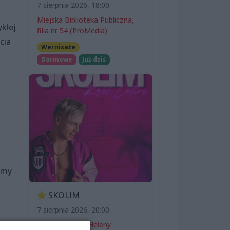
7 sierpnia 2026, 18:00
Miejska Biblioteka Publiczna,
ykłej
filia nr 54 (ProMedia)
cia
Wernisaże
Darmowe
Już dziś
amy
SKOLIM
7 sierpnia 2026, 20:00
Teatr Letni im. Heleny