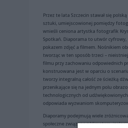
Przez te lata Szczecin stawał się polsk
sztuki, umiejscowionej pomiędzy fotog
wnieśli ceniona artystka fotografik Kr
Spotkań. Diaporama to utwór cyfrowy,
pokazem zdjęć a filmem. Nośnikiem obra
tworząc w ten sposób trzeci – nieistn
filmu przy zachowaniu odpowiednich pr
konstruowana jest w oparciu o scenariu
tworzy integralną całość ze ścieżką d
przenikające się na jednym polu obraz
technologicznych od udźwiękowionych 
odpowiada wyzwaniom skomputeryzow
Diaporamy podejmują wiele zróżnicowan
społeczne związane z klimatem, izolac