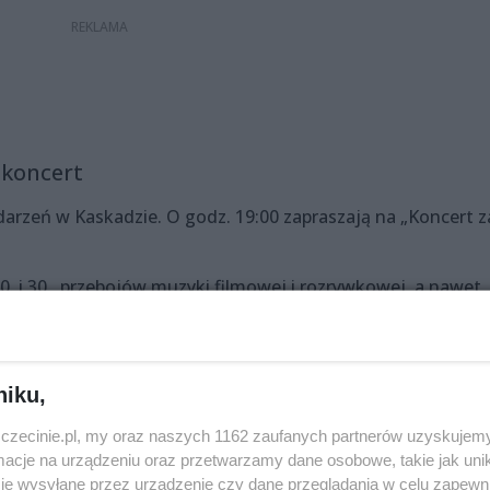
 koncert
darzeń w Kaskadzie. O godz. 19:00 zapraszają na „Koncert z
0. i 30., przebojów muzyki filmowej i rozrywkowej, a nawet
orwie słuchaczy dosłownie i w przenośni, bo zagra nastrojo
niku,
zczecinie.pl, my oraz naszych 1162 zaufanych partnerów uzyskujemy
yć w Kaskadzie i prezentować swoją formację taneczną tań
cje na urządzeniu oraz przetwarzamy dane osobowe, takie jak unika
je wysyłane przez urządzenie czy dane przeglądania w celu zapewn
Przyznał, że to jak dużo ludzi w Szczecinie chce tańczyć,