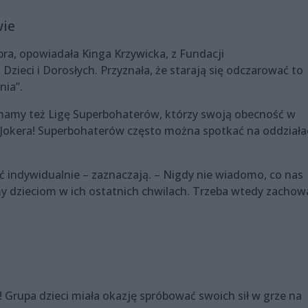
wie
bra, opowiadała Kinga Krzywicka, z Fundacji
ieci i Dorosłych. Przyznała, że starają się odczarować to
nia”.
 mamy też Ligę Superbohaterów, którzy swoją obecność w
a Jokera! Superbohaterów często można spotkać na oddział
ć indywidualnie – zaznaczają. – Nigdy nie wiadomo, co nas
my dzieciom w ich ostatnich chwilach. Trzeba wtedy zachow
 Grupa dzieci miała okazję spróbować swoich sił w grze na