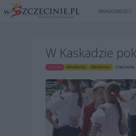
WIADOMOŚCI
W Kaskadzie poka
Na żywo
Aktualności
Aktualności
3 lata temu