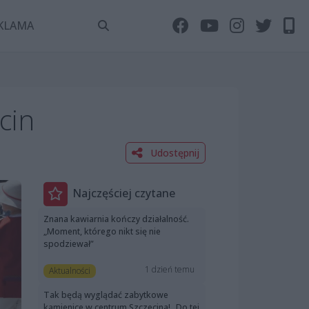
KLAMA
cin
Udostępnij
Najczęściej czytane
Znana kawiarnia kończy działalność.
„Moment, którego nikt się nie
spodziewał”
1 dzień temu
Aktualności
Tak będą wyglądać zabytkowe
kamienice w centrum Szczecina! „Do tej