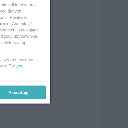
anie odbiorców oraz
nych danych
iał
kacji. Ponieważ
ięcie „Akceptuję”.
ywatności znajdujący
ą zgody użytkownika,
 tylko na tej
sze
my
 naszych serwisów
esz w
Polityce
Akceptuję
są