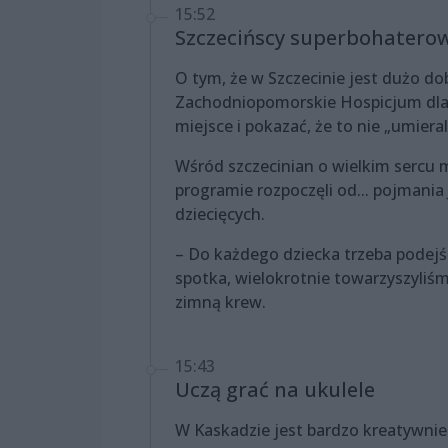
15:52
Szczecińscy superbohatero
O tym, że w Szczecinie jest dużo do
Zachodniopomorskie Hospicjum dla Dz
miejsce i pokazać, że to nie „umieral
Wśród szczecinian o wielkim sercu
programie rozpoczęli od... pojmani
dziecięcych.
– Do każdego dziecka trzeba podejś
spotka, wielokrotnie towarzyszyliś
zimną krew.
15:43
Uczą grać na ukulele
W Kaskadzie jest bardzo kreatywnie!