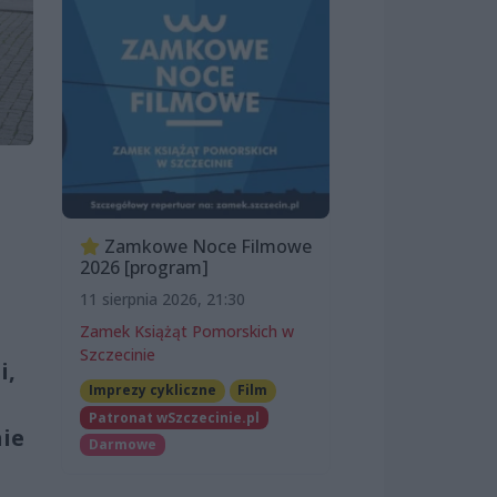
Zamkowe Noce Filmowe
2026 [program]
11 sierpnia 2026, 21:30
Zamek Książąt Pomorskich w
Szczecinie
i,
Imprezy cykliczne
Film
Patronat wSzczecinie.pl
nie
Darmowe