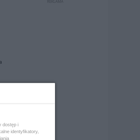
a
wo i
 dostęp i
ca
lne identyfikatory,
iania