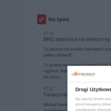
Na żywo
17:26
BNO zaprasza na wieczorny
To jeszcze nie koniec ciekawych wy
jeden uśmiech”.
To prawdziwa rewia szlagierów lat 2
ragtime. Baltic Neopolis Big Band p
do tańca.
17:22
Drogi Użytkow
Tanecznie i koncertowo
Na naszej stronie ws
Michał Pawłowski miał już okazję b
przechowujemy informa
standardowe informac
współczesnego Replay Dance Studio. 