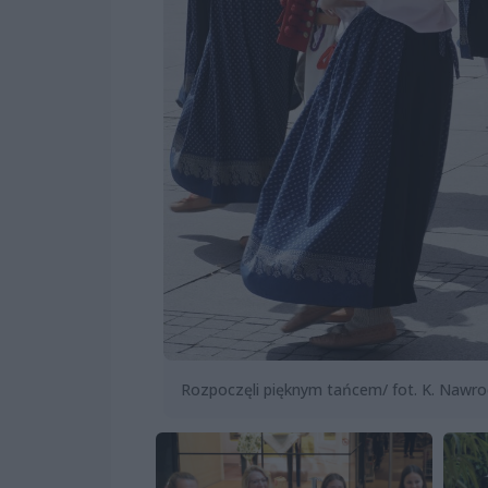
Rozpoczęli pięknym tańcem/ fot. K. Nawro