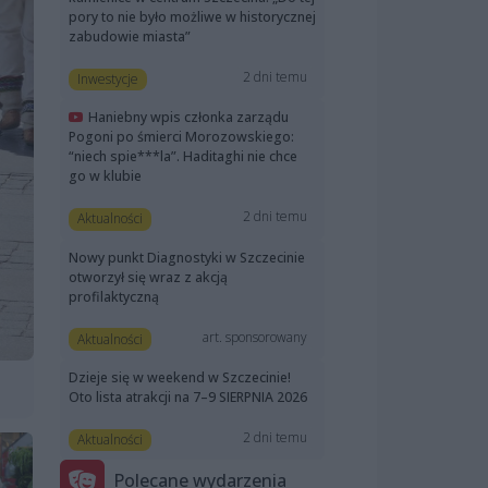
pory to nie było możliwe w historycznej
zabudowie miasta”
2 dni temu
Inwestycje
Haniebny wpis członka zarządu
Pogoni po śmierci Morozowskiego:
“niech spie***la”. Haditaghi nie chce
go w klubie
2 dni temu
Aktualności
Nowy punkt Diagnostyki w Szczecinie
otworzył się wraz z akcją
profilaktyczną
art. sponsorowany
Aktualności
Dzieje się w weekend w Szczecinie!
Oto lista atrakcji na 7–9 SIERPNIA 2026
2 dni temu
Aktualności
Polecane wydarzenia