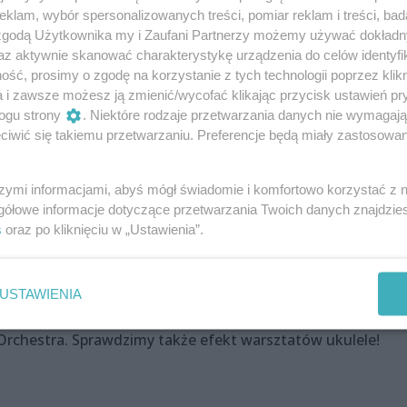
klam, wybór spersonalizowanych treści, pomiar reklam i treści, bad
 zgodą Użytkownika my i Zaufani Partnerzy możemy używać dokład
j zaawansowanych. Wystarczy odróżniać nogę od ręki – zaśm
az aktywnie skanować charakterystykę urządzenia do celów identyfi
ść, prosimy o zgodę na korzystanie z tych technologii poprzez klikn
a i zawsze możesz ją zmienić/wycofać klikając przycisk ustawień pr
ogu strony
. Niektóre rodzaje przetwarzania danych nie wymagaj
iwić się takiemu przetwarzaniu. Preferencje będą miały zastosowania
ała o letnim festiwalu Music West Fest, który przez najbliż
ejsca w regionie, żeby dzielić się muzyką kameralną. – Ma
szymi informacjami, abyś mógł świadomie i komfortowo korzystać z
 artystów, kończymy dużym koncertem w amfiteatrze –
gółowe informacje dotyczące przetwarzania Twoich danych znajdzi
ktor orkiestry.
s
oraz po kliknięciu w „Ustawienia”.
wspólnej zabawy!
USTAWIENIA
ć do wyjątkowego wydarzenia w Kaskadzie. Naszymi gośćmi 
 Orchestra. Sprawdzimy także efekt warsztatów ukulele!