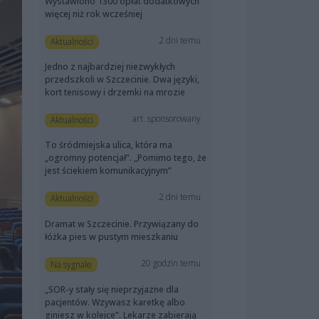
Wystawiono 1300 opłat dodatkowych
więcej niż rok wcześniej
2 dni temu
Aktualności
Jedno z najbardziej niezwykłych
przedszkoli w Szczecinie. Dwa języki,
kort tenisowy i drzemki na mrozie
art. sponsorowany
Aktualności
To śródmiejska ulica, która ma
„ogromny potencjał”. „Pomimo tego, że
jest ściekiem komunikacyjnym”
2 dni temu
Aktualności
Dramat w Szczecinie. Przywiązany do
łóżka pies w pustym mieszkaniu
20 godzin temu
Na sygnale
„SOR-y stały się nieprzyjazne dla
pacjentów. Wzywasz karetkę albo
giniesz w kolejce”. Lekarze zabierają