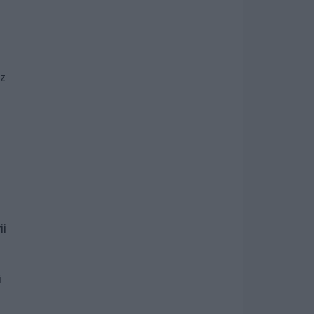
z
ii
i