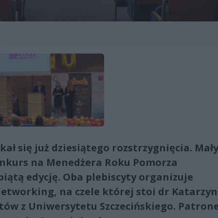
ał się już dziesiątego rozstrzygnięcia. Mał
konkurs na Menedżera Roku Pomorza
piątą edycję. Oba plebiscyty organizuje
etworking, na czele której stoi dr Katarzy
ntów z Uniwersytetu Szczecińskiego. Patro