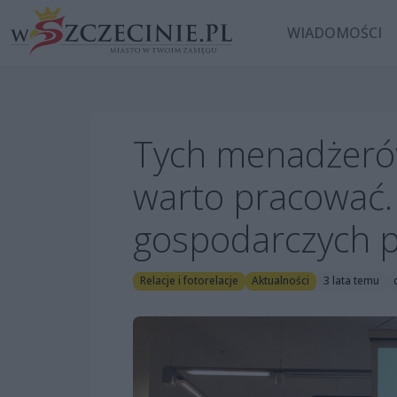
WIADOMOŚCI
Tych menadżerów
warto pracować.
gospodarczych p
Relacje i fotorelacje
Aktualności
3 lata temu