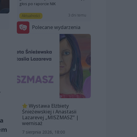
głos po raporcie NIK
3 dni temu
Aktualności
Polecane wydarzenia
y
Wystawa Elżbiety
Śnieżewskiej i Anastasii
Lazarevej „MISZMASZ” |
na
wernisaż
nem
7 sierpnia 2026, 18:00