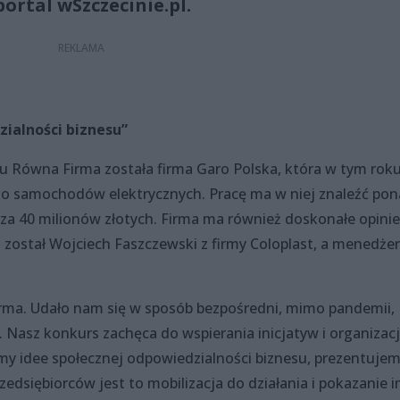
ortal wSzczecinie.pl.
ialności biznesu”
tu Równa Firma została firma Garo Polska, która w tym rok
do samochodów elektrycznych. Pracę ma w niej znaleźć po
cza 40 milionów złotych. Firma ma również doskonałe opinie
ostał Wojciech Faszczewski z firmy Coloplast, a menedżer
Firma. Udało nam się w sposób bezpośredni, mimo pandemii,
. Nasz konkurs zachęca do wspierania inicjatyw i organizacj
ymy idee społecznej odpowiedzialności biznesu, prezentuje
edsiębiorców jest to mobilizacja do działania i pokazanie i