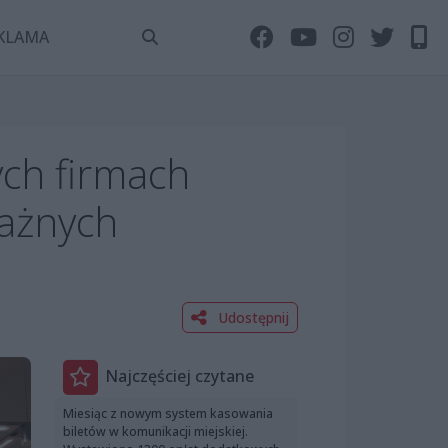
KLAMA
ch firmach
ważnych
Udostępnij
Najczęściej czytane
Miesiąc z nowym system kasowania
biletów w komunikacji miejskiej.