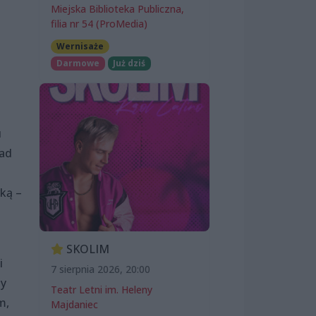
Miejska Biblioteka Publiczna,
filia nr 54 (ProMedia)
Wernisaże
Darmowe
Już dziś
u
nad
ką –
SKOLIM
i
7 sierpnia 2026, 20:00
my
Teatr Letni im. Heleny
m,
Majdaniec