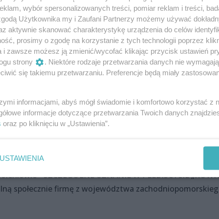
wych i godnych naśladowania przedsiębiorców – mówi Małgor
klam, wybór spersonalizowanych treści, pomiar reklam i treści, bad
 zgodą Użytkownika my i Zaufani Partnerzy możemy używać dokład
obec pracowników, to oni odwdzięczają się dobrą pracą. Fir
az aktywnie skanować charakterystykę urządzenia do celów identyfi
awcy jest troska o nich. Idea społecznej odpowiedzialnośc
ść, prosimy o zgodę na korzystanie z tych technologii poprzez klikn
a i zawsze możesz ją zmienić/wycofać klikając przycisk ustawień pr
ogu strony
. Niektóre rodzaje przetwarzania danych nie wymagaj
iwić się takiemu przetwarzaniu. Preferencje będą miały zastosowania
 PLEBISCYTU "RÓWNA FIRMA" na najbardziej odpowiedzialną
szymi informacjami, abyś mógł świadomie i komfortowo korzystać z
zachodniopomorskiego w 2022 roku
gółowe informacje dotyczące przetwarzania Twoich danych znajdzi
s
oraz po kliknięciu w „Ustawienia”.
w Barlinku - SZCZEGÓLNE UZNANIE W PLEBISCYCIE „RÓWNA
alną społecznie firmę z województwa zachodniopomorskie
USTAWIENIA
Goleniowie - SZCZEGÓLNE UZNANIE W PLEBISCYCIE „RÓW
alną społecznie firmę z województwa zachodniopomorskie