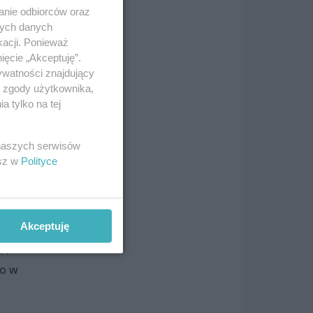
zata
anie odbiorców oraz
nych danych
mę
kacji. Ponieważ
i
ięcie „Akceptuję”.
ywatności znajdujący
ą zgody użytkownika,
 tylko na tej
 naszych serwisów
esz w
Polityce
go w
Akceptuję
NA
go w