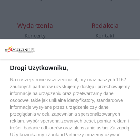
Wydarzenia
Redakcja
Koncerty
Kontakt
Warsztaty
Regulamin i polityka
prywatności
Spacery i oprowadzania
Reklama
Jarmarki, festyny, pchle
Drogi Użytkowniku,
targi
Redakcja
Wernisaże
Specjalny koncert z okazji
Na naszej stronie wszczecinie.pl, my oraz naszych 1162
20. urodzin portalu
zaufanych partnerów uzyskujemy dostęp i przechowujemy
Więcej
wSzczecinie.pl
informacje na urządzeniu oraz przetwarzamy dane
osobowe, takie jak unikalne identyfikatory, standardowe
Regulamin konkursów
informacje wysyłane przez urządzenie czy dane
śniadaniówka "Hej
przeglądania w celu zapewniania spersonalizowanych
Szczecin! Jest piątek!"
reklam, wybór spersonalizowanych treści, pomiar reklam i
treści, badanie odbiorców oraz ulepszanie usług. Za zgodą
Użytkownika my i Zaufani Partnerzy możemy używać