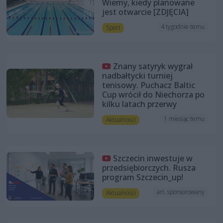
Wiemy, kiedy planowane
jest otwarcie [ZDJĘCIA]
4 tygodnie temu
Sport
Znany satyryk wygrał
nadbałtycki turniej
tenisowy. Puchacz Baltic
Cup wrócił do Niechorza po
kilku latach przerwy
1 miesiąc temu
Aktualności
Szczecin inwestuje w
przedsiębiorczych. Rusza
program Szczecin_up!
art. sponsorowany
Aktualności