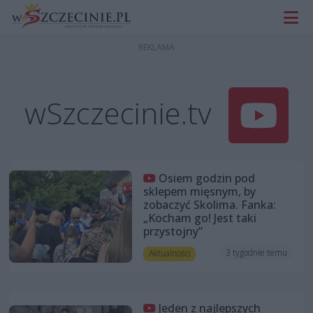
wSzczecinie.tv
Osiem godzin pod
sklepem mięsnym, by
zobaczyć Skolima. Fanka:
„Kocham go! Jest taki
przystojny”
3 tygodnie temu
Aktualności
Jeden z najlepszych