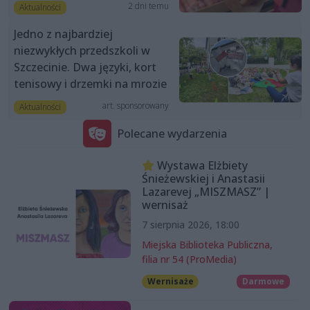
2 dni temu
Aktualności
Jedno z najbardziej
niezwykłych przedszkoli w
Szczecinie. Dwa języki, kort
tenisowy i drzemki na mrozie
art. sponsorowany
Aktualności
Polecane wydarzenia
Wystawa Elżbiety
Śnieżewskiej i Anastasii
Lazarevej „MISZMASZ” |
wernisaż
7 sierpnia 2026, 18:00
Miejska Biblioteka Publiczna,
filia nr 54 (ProMedia)
Wernisaże
Darmowe