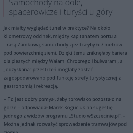
Samochody na dole,
spacerowicze i turyści u góry
Jak miałby wyglądać tunel w praktyce? Na około
kilometrowy odcinek, między kapitanatem portu a
Trasą Zamkową, samochody zjeżdżałyby 6-7 metrów
pod powierzchnię ziemi. Dzięki temu zniknęłaby bariera
dla pieszych między Wałami Chrobrego i bulwarami, a
„odzyskana” przestrzeń mogłaby zostać
zagospodarowano pod funkcję strefy turystycznej z
gastronomią i rekreacją.
– To jest dobry pomysł, żeby torowisko pozostało na
górze – odpowiadał Marek Koguciuk na sugestię
jednego z widzów programu „Studio wSzczecinie.pl”. –
Można jednak rozważyć sprowadzenie tramwajów pod
ziemię.