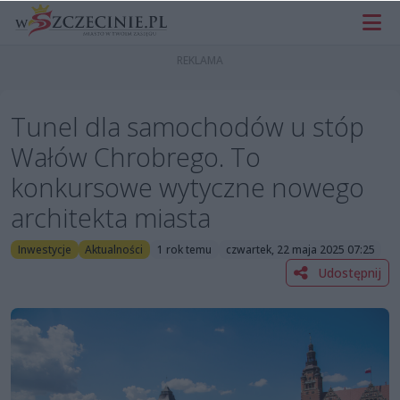
Tunel dla samochodów u stóp
Wałów Chrobrego. To
konkursowe wytyczne nowego
architekta miasta
Inwestycje
Aktualności
1 rok temu
czwartek, 22 maja 2025 07:25
Udostępnij