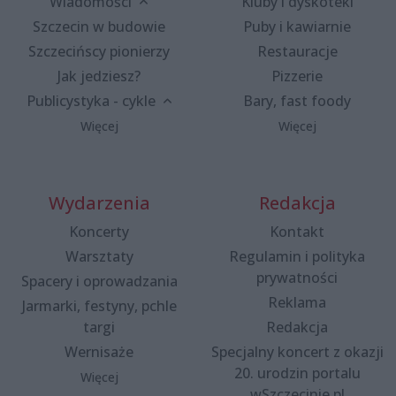
Wiadomości
Kluby i dyskoteki
Szczecin w budowie
Puby i kawiarnie
Szczecińscy pionierzy
Restauracje
Jak jedziesz?
Pizzerie
Publicystyka - cykle
Bary, fast foody
Więcej
Więcej
Wydarzenia
Redakcja
Koncerty
Kontakt
Warsztaty
Regulamin i polityka
prywatności
Spacery i oprowadzania
Reklama
Jarmarki, festyny, pchle
targi
Redakcja
Wernisaże
Specjalny koncert z okazji
20. urodzin portalu
Więcej
wSzczecinie.pl