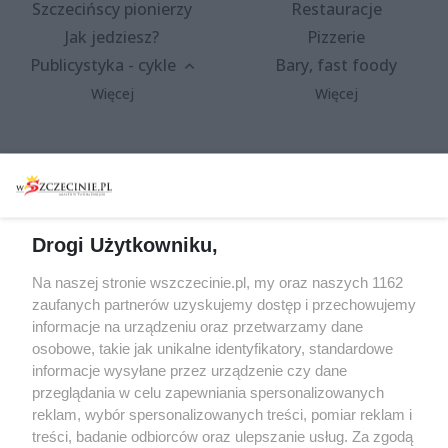
Szczecińscy pionierzy
Restauracje
Jak jedziesz?
Pizzerie
Publicystyka - cykle
Bary, fast foody
Więcej
Więcej
Wydarzenia
Redakcja
Koncerty
Kontakt
Warsztaty
Regulamin i polityka
Drogi Użytkowniku,
prywatności
Spacery i oprowadzania
Na naszej stronie wszczecinie.pl, my oraz naszych 1162
Reklama
Jarmarki, festyny, pchle
zaufanych partnerów uzyskujemy dostęp i przechowujemy
targi
Redakcja
informacje na urządzeniu oraz przetwarzamy dane
Wernisaże
Specjalny koncert z okazji
osobowe, takie jak unikalne identyfikatory, standardowe
informacje wysyłane przez urządzenie czy dane
20. urodzin portalu
Więcej
przeglądania w celu zapewniania spersonalizowanych
wSzczecinie.pl
reklam, wybór spersonalizowanych treści, pomiar reklam i
Regulamin konkursów
treści, badanie odbiorców oraz ulepszanie usług. Za zgodą