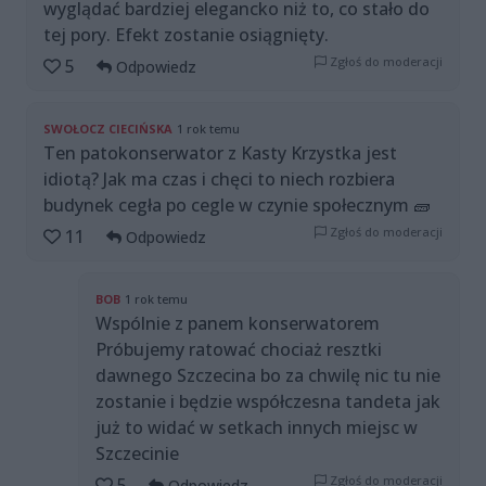
wyglądać bardziej elegancko niż to, co stało do
tej pory. Efekt zostanie osiągnięty.
Zgłoś do moderacji
5
Odpowiedz
SWOŁOCZ CIECIŃSKA
1 rok temu
Ten patokonserwator z Kasty Krzystka jest
idiotą? Jak ma czas i chęci to niech rozbiera
budynek cegła po cegle w czynie społecznym 🧱
Zgłoś do moderacji
11
Odpowiedz
BOB
1 rok temu
Wspólnie z panem konserwatorem
Próbujemy ratować chociaż resztki
dawnego Szczecina bo za chwilę nic tu nie
zostanie i będzie współczesna tandeta jak
już to widać w setkach innych miejsc w
Szczecinie
Zgłoś do moderacji
5
Odpowiedz