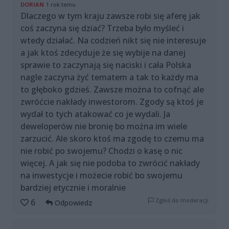
DORIAN
1 rok temu
Dlaczego w tym kraju zawsze robi się aferę jak
coś zaczyna się dziać? Trzeba było myśleć i
wtedy działać. Na codzień nikt się nie interesuje
a jak ktoś zdecyduje że się wybije na danej
sprawie to zaczynają się naciski i cała Polska
nagle zaczyna żyć tematem a tak to każdy ma
to głęboko gdzieś. Zawsze można to cofnąć ale
zwróćcie nakłady inwestorom. Zgody są ktoś je
wydał to tych atakować co je wydali. Ja
deweloperów nie bronię bo można im wiele
zarzucić. Ale skoro ktoś ma zgodę to czemu ma
nie robić po swojemu? Chodzi o kasę o nic
więcej. A jak się nie podoba to zwrócić nakłady
na inwestycje i możecie robić bo swojemu
bardziej etycznie i moralnie
Zgłoś do moderacji
6
Odpowiedz