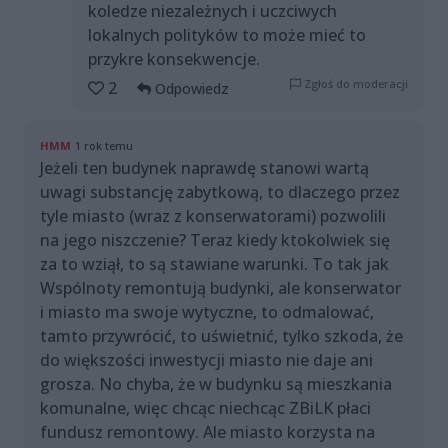
koledze niezależnych i uczciwych
lokalnych polityków to może mieć to
przykre konsekwencje.
Zgłoś do moderacji
2
Odpowiedz
HMM
1 rok temu
Jeżeli ten budynek naprawdę stanowi wartą
uwagi substancję zabytkową, to dlaczego przez
tyle miasto (wraz z konserwatorami) pozwolili
na jego niszczenie? Teraz kiedy ktokolwiek się
za to wziął, to są stawiane warunki. To tak jak
Wspólnoty remontują budynki, ale konserwator
i miasto ma swoje wytyczne, to odmalować,
tamto przywrócić, to uświetnić, tylko szkoda, że
do większości inwestycji miasto nie daje ani
grosza. No chyba, że w budynku są mieszkania
komunalne, więc chcąc niechcąc ZBiLK płaci
fundusz remontowy. Ale miasto korzysta na