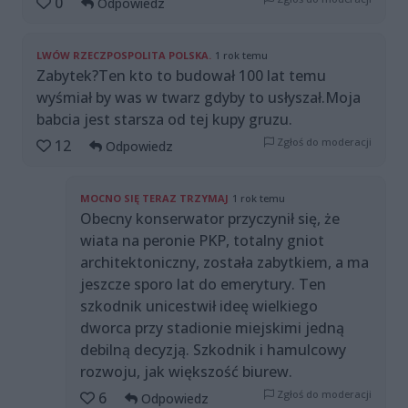
0
Odpowiedz
LWÓW RZECZPOSPOLITA POLSKA.
1 rok temu
Zabytek?Ten kto to budował 100 lat temu
wyśmiał by was w twarz gdyby to usłyszał.Moja
babcia jest starsza od tej kupy gruzu.
Zgłoś do moderacji
12
Odpowiedz
MOCNO SIĘ TERAZ TRZYMAJ
1 rok temu
Obecny konserwator przyczynił się, że
wiata na peronie PKP, totalny gniot
architektoniczny, została zabytkiem, a ma
jeszcze sporo lat do emerytury. Ten
szkodnik unicestwił ideę wielkiego
dworca przy stadionie miejskimi jedną
debilną decyzją. Szkodnik i hamulcowy
rozwoju, jak większość biurew.
Zgłoś do moderacji
6
Odpowiedz