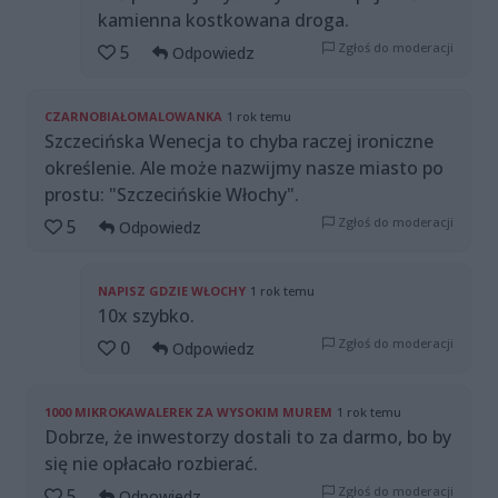
kamienna kostkowana droga.
Zgłoś do moderacji
5
Odpowiedz
CZARNOBIAŁOMALOWANKA
1 rok temu
Szczecińska Wenecja to chyba raczej ironiczne
określenie. Ale może nazwijmy nasze miasto po
prostu: "Szczecińskie Włochy".
Zgłoś do moderacji
5
Odpowiedz
NAPISZ GDZIE WŁOCHY
1 rok temu
10x szybko.
Zgłoś do moderacji
0
Odpowiedz
1000 MIKROKAWALEREK ZA WYSOKIM MUREM
1 rok temu
Dobrze, że inwestorzy dostali to za darmo, bo by
się nie opłacało rozbierać.
Zgłoś do moderacji
5
Odpowiedz