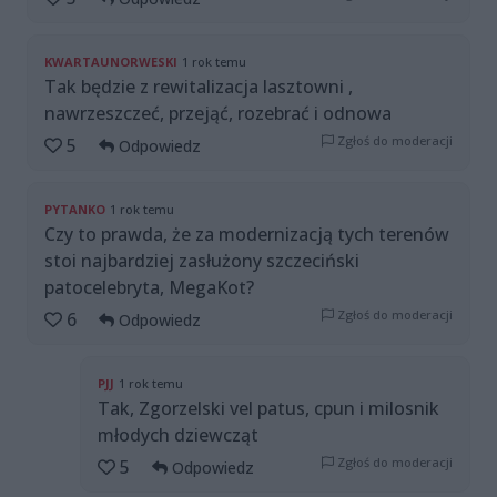
KWARTAUNORWESKI
1 rok temu
Tak będzie z rewitalizacja lasztowni ,
nawrzeszczeć, przejąć, rozebrać i odnowa
Zgłoś do moderacji
5
Odpowiedz
PYTANKO
1 rok temu
Czy to prawda, że za modernizacją tych terenów
stoi najbardziej zasłużony szczeciński
patocelebryta, MegaKot?
Zgłoś do moderacji
6
Odpowiedz
PJJ
1 rok temu
Tak, Zgorzelski vel patus, cpun i milosnik
młodych dziewcząt
Zgłoś do moderacji
5
Odpowiedz