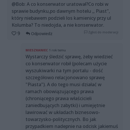
@Bob: A co konserwator uratował?Co robi w
sprawie budynku,po dawnym hotelu ,, Piast",
który niebawem podzieli los kamienicy przy ul
Kolumba? To niedojda, a nie konserwator.
Zgłoś do moderacji
9
Odpowiedz
MIESZKANIEC
1 rok temu
Wystarczy śledzić sprawę, żeby wiedzieć
co konserwator robił (polecam użycie
wyszukiwarki na tym portalu - dość
szczegółowo relacjonowano sprawę
"Piasta"). A do tego musi działać w
ramach obowiązującego prawa
(chroniącego prawa właścicieli
zaniedbujących zabytki) i umiejętnie
lawirować w układach biznesowo-
towarzysko-politycznych. Bo jak
przypadkiem nadepnie na odcisk jakiemuś