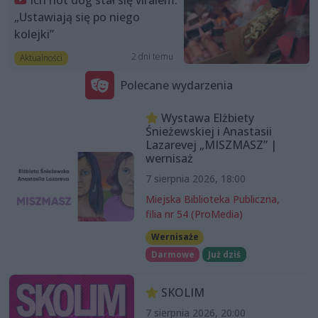
Ich hot dog stał się viralem.
„Ustawiają się po niego
kolejki”
2 dni temu
Aktualności
Polecane wydarzenia
Wystawa Elżbiety
Śnieżewskiej i Anastasii
Lazarevej „MISZMASZ” |
wernisaż
7 sierpnia 2026, 18:00
Miejska Biblioteka Publiczna,
filia nr 54 (ProMedia)
Wernisaże
Darmowe
Już dziś
SKOLIM
7 sierpnia 2026, 20:00