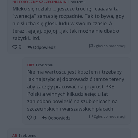
HISTORYCZNY SZCZECINIANIN
1 rok temu
Mleko się rozlało ... jeszcze trochę i caaaała ta
"wenecja" sama się rozpadnie. Tak to bywa, gdy
nie słucha się głosu ludu w swoim czasie. A
teraz.. ajajaj, ojojoj...jak tak można nie dbać o
zabytki...itd.
Zgłoś do moderacji
9
Odpowiedz
OBY
1 rok temu
Nie ma wartości, jest kosztem i trzebaby
jak najszybciej doprowadzić tamte tereny
aby zaczęły pracować na przyrost PKB
Polski a winnych kilkudziesięciu lat
zaniedbań powiesić na szubienicach na
szczecińskich i warszawskich placach.
Zgłoś do moderacji
0
Odpowiedz
AR
1 rok temu