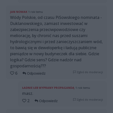
JAN NOWAK
1 rok temu
Wódy Polskie, od czasu PiSowskiego nominata -
Duklanowskiego, zamiast inwestować w
zabezpieczenia przeciwpowodziowe czy
meliorację, by chronić nas przed suszami
hydrologicznymi i przed zanieczyszczaniem wód,
to bawią się w deweloperkę i ładują publiczne
pieniądze w nowy budyneczek dla siebie. Gdzie
logika? Gdzie sens? Gdzie nadzór nad
gospodarnością???
Zgłoś do moderacji
6
Odpowiedz
ŁADNIE ŁEB WYPRANY PROPAGANDĄ
1 rok temu
masz.
Zgłoś do moderacji
2
Odpowiedz