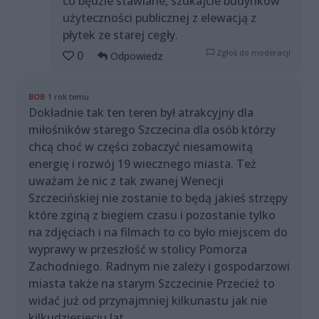
co będzie stawiane, szukajcie budynków
użyteczności publicznej z elewacją z
płytek ze starej cegły.
Zgłoś do moderacji
0
Odpowiedz
BOB
1 rok temu
Dokładnie tak ten teren był atrakcyjny dla
miłośników starego Szczecina dla osób którzy
chcą choć w części zobaczyć niesamowitą
energię i rozwój 19 wiecznego miasta. Też
uważam że nic z tak zwanej Wenecji
Szczecińskiej nie zostanie to będą jakieś strzępy
które zginą z biegiem czasu i pozostanie tylko
na zdjęciach i na filmach to co było miejscem do
wyprawy w przeszłość w stolicy Pomorza
Zachodniego. Radnym nie zależy i gospodarzowi
miasta także na starym Szczecinie Przecież to
widać już od przynajmniej kilkunastu jak nie
kilkudziesięciu lat