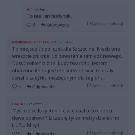
@
1 rok temu
To nie ten budynek.
Zgłoś do moderacji
3
Odpowiedz
NIEBINARNE CZYTELNICZE
1 rok temu
To miejsce to policzek dla Szczecina. Niech one
wreszcie zniknie lub powstanie tam coś nowego.
Dosyć robienia z tej kupy twarogu. Jestem
oburzone ile to jeszcze będzie trwać ten cały
serial o zabytku niezbędnym dla regionu.
Zgłoś do moderacji
3
Odpowiedz
HA,HA !
1 rok temu
Myślicie że Krzystek nie wiedział o co chodzi
deweloperowi ? Liczą się tylko metry działek no
i....P.U M -y !
Zgłoś do moderacji
5
Odpowiedz