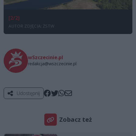
[2/2]
AUTOR ZDJĘCIA: ŻSTW
wSzczecinie.pl
redakcja@wszczecinie.pl
Udostępnij
Zobacz też