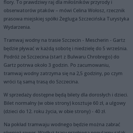
flory. To prawdziwy raj dla miłośników przyrody i
obserwatorów ptaków – mówi Celina Wołosz, rzecznik
prasowa miejskiej spółki Żegluga Szczecińska Turystyka
Wydarzenia.
Tramwaj wodny na trasie Szczecin - Mescherin - Gartz
będzie pływać w każdą sobotę i niedzielę do 5 września.
Podróż ze Szczecina (start z Bulwaru Chrobrego) do
Gartz potrwa około 3 godzin. Po zacumowaniu,
tramwaj wodny zatrzyma się na 2,5 godziny, po czym
wróci tą samą trasą do Szczecina.
W sprzedaży dostępne będą bilety dla dorosłych i dzieci.
Bilet normalny (w obie strony) kosztuje 60 zł, a ulgowy
(dzieci do 12. roku życia, w obie strony) - 40 zł.
Na pokład tramwaju wodnego będzie można zabrać
również rower. Wzdłuż trasy przebiega popularny szlak