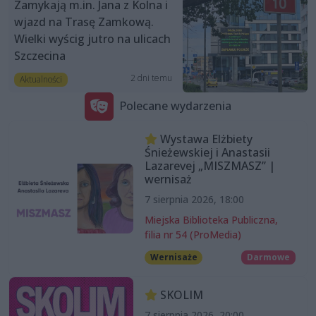
Zamykają m.in. Jana z Kolna i
wjazd na Trasę Zamkową.
Wielki wyścig jutro na ulicach
Szczecina
2 dni temu
Aktualności
Polecane wydarzenia
Wystawa Elżbiety
Śnieżewskiej i Anastasii
Lazarevej „MISZMASZ” |
wernisaż
7 sierpnia 2026, 18:00
Miejska Biblioteka Publiczna,
filia nr 54 (ProMedia)
Wernisaże
Darmowe
SKOLIM
7 sierpnia 2026, 20:00