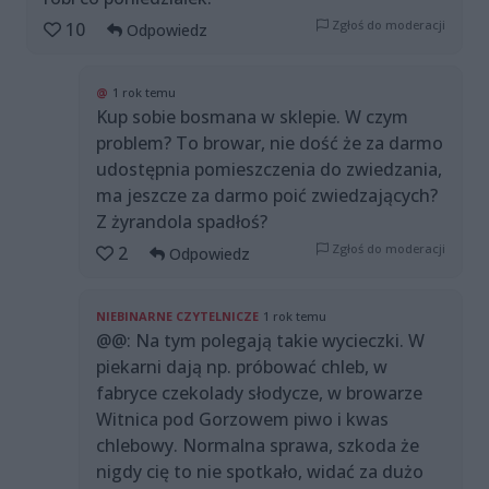
Zgłoś do moderacji
10
Odpowiedz
@
1 rok temu
Kup sobie bosmana w sklepie. W czym
problem? To browar, nie dość że za darmo
udostępnia pomieszczenia do zwiedzania,
ma jeszcze za darmo poić zwiedzających?
Z żyrandola spadłoś?
Zgłoś do moderacji
2
Odpowiedz
NIEBINARNE CZYTELNICZE
1 rok temu
@@: Na tym polegają takie wycieczki. W
piekarni dają np. próbować chleb, w
fabryce czekolady słodycze, w browarze
Witnica pod Gorzowem piwo i kwas
chlebowy. Normalna sprawa, szkoda że
nigdy cię to nie spotkało, widać za dużo