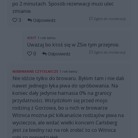
po 2 minutach. Sposób rezerwacji musi ulec
zmianie.
Zgłoś do moderacji
3
Odpowiedz
VISIT
1 rok temu
Uważaj bo ktoś się w ŻSie tym przejmie.
Zgłoś do moderacji
0
Odpowiedz
NIEBINARNE CZYTELNICZE
1 rok temu
Nie idźcie tylko do browaru. Byłom tam i nie dali
nawet jednego łyka piwa do spróbowania. Na
koniec dały jedynie harnasia 0% na granicy
przydatności. Wstydziłom się przed mojo
rodziną z Gorzowa, bo u nich w browarze
Witnica można pić kilkanaście rodzajów piwa na
wycieczce, ale widać wielki koncern Carlsberg
jest za biedny raz na rok zrobić to co Witnica
robi co poniedziałek.