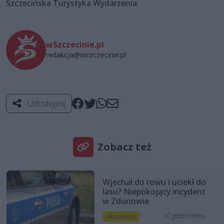
Szczecińska Turystyka Wydarzenia.
wSzczecinie.pl
redakcja@wszczecinie.pl
Udostępnij
Zobacz też
Wjechał do rowu i uciekł do
lasu? Niepokojący incydent
w Zdunowie
10 godzin temu
Aktualności