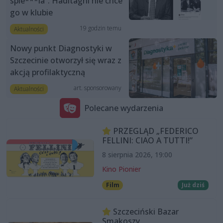
spie***la”. Haditaghi nie chce
go w klubie
19 godzin temu
Aktualności
Nowy punkt Diagnostyki w
Szczecinie otworzył się wraz z
akcją profilaktyczną
art. sponsorowany
Aktualności
Polecane wydarzenia
PRZEGLĄD „FEDERICO
FELLINI: CIAO A TUTTI!”
8 sierpnia 2026, 19:00
Kino Pionier
Film
Już dziś
Szczeciński Bazar
Smakoszy