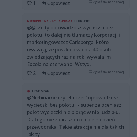
Zgłoś do moderacji
1
Odpowiedz
NIEBINARNE CZYTELNICZE
1 rok temu
@@: Że ty oprowadzosz wycieczki bez
polotu, to dalej nie tłumaczy korporacji i
marketingowszcz Carlsberga, które
uważają, że puszka piwa dla 40 osób
zwiedzających raz na rok, wywala im
Excela na czerwono. Wstyd.
Zgłoś do moderacji
2
Odpowiedz
@
1 rok temu
@Niebinarne czytelnicze: "oprowadzosz
wycieczki bez polotu" - super ze oceniasz
polot wycieczki nie biorąc w niej udziału.
Dlatego nie zapraszam ciebie na dzień
przewodnika. Takie atrakcje nie dla takich
jak ty