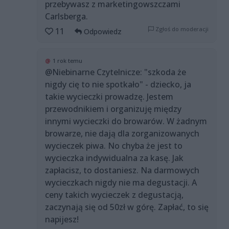
przebywasz z marketingowszczami
Carlsberga.
Zgłoś do moderacji
11
Odpowiedz
@
1 rok temu
@Niebinarne Czytelnicze: "szkoda że
nigdy cię to nie spotkało" - dziecko, ja
takie wycieczki prowadzę. Jestem
przewodnikiem i organizuję między
innymi wycieczki do browarów. W żadnym
browarze, nie dają dla zorganizowanych
wycieczek piwa. No chyba że jest to
wycieczka indywidualna za kasę. Jak
zapłacisz, to dostaniesz. Na darmowych
wycieczkach nigdy nie ma degustacji. A
ceny takich wycieczek z degustacją,
zaczynają się od 50zł w górę. Zapłać, to się
napijesz!