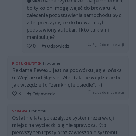
@Niebinarne czytelnicze: Dla pełnoletnich,
bo tylko oni mogą wejść do browaru. A
zalecenie pozostawienia samochodu było
z tej przyczyny, że do browaru był
podstawiony autokar. I kto tu kłami i
manipuluje?
Zgłoś do moderacji
0
Odpowiedz
PIOTR CHŁYSTEK
1 rok temu
Reklama Pewexu jest na podwórku Jagiellońska
6. Wejście od Śląskiej. Ale i tak nie wejdziecie bo
jak wszędzie to "zamknięte osiedle". :-)
Zgłoś do moderacji
3
Odpowiedz
SZRAWA
1 rok temu
Ostatnie lata pokazały, ze system rezerwacji
miejsc na wycieczki się nie sprawdza. Kto
pierwszy ten lepszy oraz zawieszanie systemu