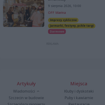
9 sierpnia 2026, 10:00
OFF Marina
Imprezy cykliczne
Jarmarki, festyny, pchle targi
Darmowe
Artykuły
Miejsca
Wiadomości
Kluby i dyskoteki
Szczecin w budowie
Puby i kawiarnie
Szczecińscy pionierzy
Restauracje