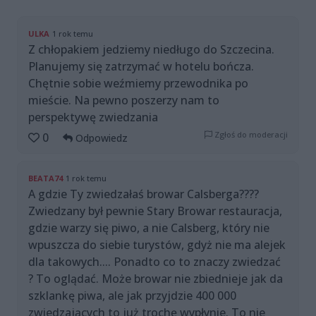
ULKA
1 rok temu
Z chłopakiem jedziemy niedługo do Szczecina.
Planujemy się zatrzymać w hotelu bończa.
Chętnie sobie weźmiemy przewodnika po
mieście. Na pewno poszerzy nam to
perspektywę zwiedzania
Zgłoś do moderacji
0
Odpowiedz
BEATA74
1 rok temu
A gdzie Ty zwiedzałaś browar Calsberga????
Zwiedzany był pewnie Stary Browar restauracja,
gdzie warzy się piwo, a nie Calsberg, który nie
wpuszcza do siebie turystów, gdyż nie ma alejek
dla takowych.... Ponadto co to znaczy zwiedzać
? To oglądać. Może browar nie zbiednieje jak da
szklankę piwa, ale jak przyjdzie 400 000
zwiedzających to już trochę wypłynie. To nie