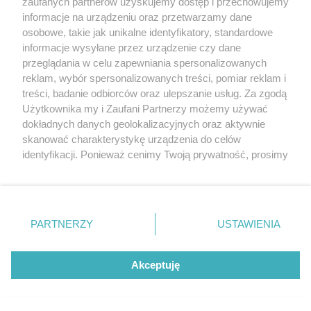
zaufanych partnerów uzyskujemy dostęp i przechowujemy
informacje na urządzeniu oraz przetwarzamy dane
osobowe, takie jak unikalne identyfikatory, standardowe
informacje wysyłane przez urządzenie czy dane
przeglądania w celu zapewniania spersonalizowanych
reklam, wybór spersonalizowanych treści, pomiar reklam i
treści, badanie odbiorców oraz ulepszanie usług. Za zgodą
Użytkownika my i Zaufani Partnerzy możemy używać
dokładnych danych geolokalizacyjnych oraz aktywnie
skanować charakterystykę urządzenia do celów
identyfikacji. Ponieważ cenimy Twoją prywatność, prosimy
o zgodę na korzystanie z tych technologii poprzez
kliknięcie „Akceptuję”. Zgoda jest dobrowolna i zawsze
możesz ją zmienić/wycofać klikając przycisk ustawień
prywatności znajdujący się w lewym dolnym rogu strony
PARTNERZY
USTAWIENIA
. Niektóre rodzaje przetwarzania danych nie wymagają
[11/33]
zgody użytkownika, ale masz prawo sprzeciwić się
takiemu przetwarzaniu. Preferencje będą miały
Akceptuję
zastosowania tylko na tej witrynie.
Zapoznaj się z poniższymi informacjami, abyś mógł