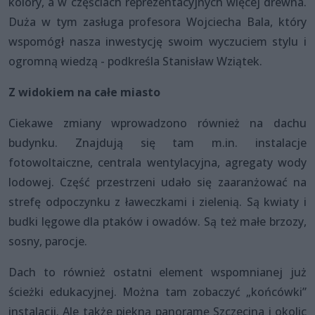
kolory, a w częściach reprezentacyjnych więcej drewna.
Duża w tym zasługa profesora Wojciecha Bala, który
wspomógł nasza inwestycję swoim wyczuciem stylu i
ogromną wiedzą - podkreśla Stanisław Wziątek.
Z widokiem na całe miasto
Ciekawe zmiany wprowadzono również na dachu
budynku. Znajdują się tam m.in. instalacje
fotowoltaiczne, centrala wentylacyjna, agregaty wody
lodowej. Część przestrzeni udało się zaaranżować na
strefę odpoczynku z ławeczkami i zielenią. Są kwiaty i
budki lęgowe dla ptaków i owadów. Są też małe brzozy,
sosny, parocje.
Dach to również ostatni element wspomnianej już
ścieżki edukacyjnej. Można tam zobaczyć „końcówki”
instalacji. Ale także piękną panoramę Szczecina i okolic