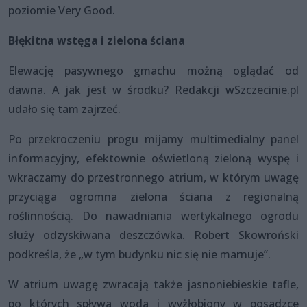
poziomie Very Good.
Błękitna wstęga i zielona ściana
Elewację pasywnego gmachu możną oglądać od
dawna. A jak jest w środku? Redakcji wSzczecinie.pl
udało się tam zajrzeć.
Po przekroczeniu progu mijamy multimedialny panel
informacyjny, efektownie oświetloną zieloną wyspę i
wkraczamy do przestronnego atrium, w którym uwagę
przyciąga ogromna zielona ściana z regionalną
roślinnością. Do nawadniania wertykalnego ogrodu
służy odzyskiwana deszczówka. Robert Skowroński
podkreśla, że „w tym budynku nic się nie marnuje”.
W atrium uwagę zwracają także jasnoniebieskie tafle,
po których spływa woda i wyżłobiony w posadzce