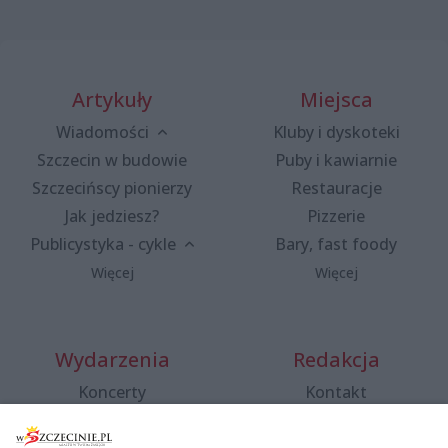
Artykuły
Miejsca
Wiadomości
Kluby i dyskoteki
Szczecin w budowie
Puby i kawiarnie
Szczecińscy pionierzy
Restauracje
Jak jedziesz?
Pizzerie
Publicystyka - cykle
Bary, fast foody
Więcej
Więcej
Wydarzenia
Redakcja
Koncerty
Kontakt
Warsztaty
Regulamin i polityka
prywatności
Spacery i oprowadzania