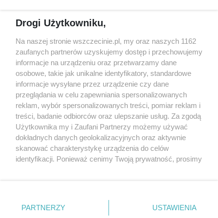
Reklama
Jarmarki, festyny, pchle
Drogi Użytkowniku,
targi
Redakcja
Wernisaże
Specjalny koncert z okazji
Na naszej stronie wszczecinie.pl, my oraz naszych 1162
20. urodzin portalu
zaufanych partnerów uzyskujemy dostęp i przechowujemy
Więcej
wSzczecinie.pl
informacje na urządzeniu oraz przetwarzamy dane
osobowe, takie jak unikalne identyfikatory, standardowe
Regulamin konkursów
informacje wysyłane przez urządzenie czy dane
śniadaniówka "Hej
przeglądania w celu zapewniania spersonalizowanych
Szczecin! Jest piątek!"
reklam, wybór spersonalizowanych treści, pomiar reklam i
treści, badanie odbiorców oraz ulepszanie usług. Za zgodą
Użytkownika my i Zaufani Partnerzy możemy używać
dokładnych danych geolokalizacyjnych oraz aktywnie
Partnerzy
skanować charakterystykę urządzenia do celów
Praca Szczecin
identyfikacji. Ponieważ cenimy Twoją prywatność, prosimy
o zgodę na korzystanie z tych technologii poprzez
the:protocol
kliknięcie „Akceptuję”. Zgoda jest dobrowolna i zawsze
POZASzczecin.pl
możesz ją zmienić/wycofać klikając przycisk ustawień
prywatności znajdujący się w lewym dolnym rogu strony
PARTNERZY
USTAWIENIA
. Niektóre rodzaje przetwarzania danych nie wymagają