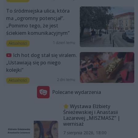
To śródmiejska ulica, która
ma „ogromny potencjał”.
„Pomimo tego, że jest
ściekiem komunikacyjnym”
1 dzień temu
Aktualności
Ich hot dog stał się viralem.
„Ustawiają się po niego
kolejki”
2 dni temu
Aktualności
Polecane wydarzenia
Wystawa Elżbiety
Śnieżewskiej i Anastasii
Lazarevej „MISZMASZ” |
wernisaż
7 sierpnia 2026, 18:00