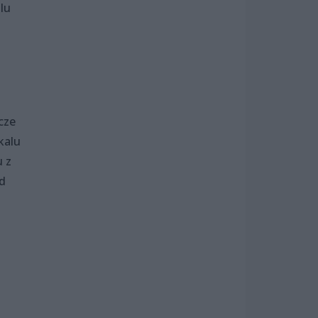
lu
cze
kalu
 z
d