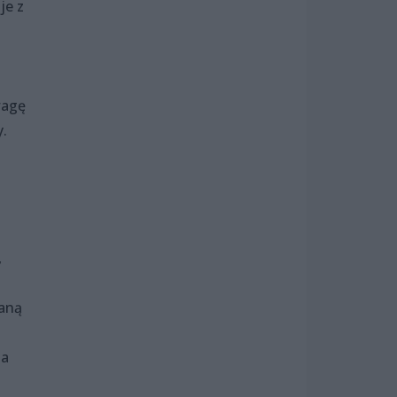
je z
wagę
y.
,
ianą
ia