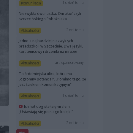
1 dzień temu
Komunikacja
Niezwykła dwunastka. Oni ukończyli
szczecińskiego Pobożniaka
2 dni temu
Aktualności
Jedno z najbardziej niezwykłych
przedszkoli w Szczecinie. Dwa języki,
kort tenisowy i drzemki na mrozie
art. sponsorowany
Aktualności
To śródmiejska ulica, która ma
„ogromny potencjał”. „Pomimo tego, że
jest ściekiem komunikacyjnym”
1 dzień temu
Aktualności
Ich hot dog stał się viralem.
„Ustawiają się po niego kolejki”
2 dni temu
Aktualności