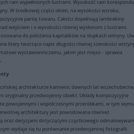
ych ram wypełnionych lustrami. Wysokość ram korespondu
yny. W środkowej części okien, na wysokości wzroku,
zycyjnie partię towaru. Całości dopełniają lambrekiny
nad wejściem i o wysokości równej wysłonom z lustrami.
tosowana do położenia kapitalików na słupkach witryny. U
ne litery tworzące napis długości równej szerokości witryn
atowi wystawienniczemu, jakim jest mięso - sprawia
.
enty
ecińskiej architekturze kamienic dawnych lat wszechobecne
łni oryginalny przedwojenny obiekt. Układy kompozycyjne
rte powojennymi i współczesnymi przeróbkami, w tym wym
pierwotnej architektury jest powodowana również
amą oraz decyzjami dotyczącymi cząstkowego odmalowywan
jącym wydaje się tu porównanie przedwojennej fotografii