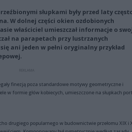
rzeźbionymi słupkami były przed laty częst
na. W dolnej części okien ozdobionych
sie właściciel umieszczał informacje o swo
czał na parapetach przy lustrzanych
 się ani jeden w pełni oryginalny przykład
epowej.
iegały finezją poza standardowe motywy geometryczne i
tele w formie głów kobiecych, umieszczone na słupkach por
echo drugiego popularnego w budownictwie przełomu XIX i 
 wejściem. Komponowany był symetrycznie według zasady