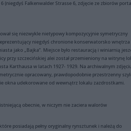
 (niegdyś Falkenwalder Strasse 6, zdjęcie ze zbiorów porta
hował się niezwykle nietypowy kompozycyjnie symetryczny
 reprezentujący niegdyś chronione konserwatorsko wnętrza
asta jako „Bajka”. Miejsce było restauracją i winiarnią jesz
cy przy szczecińskiej alei został przemieniony na witrynę lo
ta Karthausa w latach 1927- 1929. Na archiwalnym zdjęciu
ymetrycznie opracowany, prawdopodobnie przestrzenny szyl
ckie okna udekorowane od wewnątrz lokalu zazdrostkami.
istniejącą obecnie, w niczym nie zaciera walorów
tóre posiadają pełny oryginalny rynsztunek i należą do