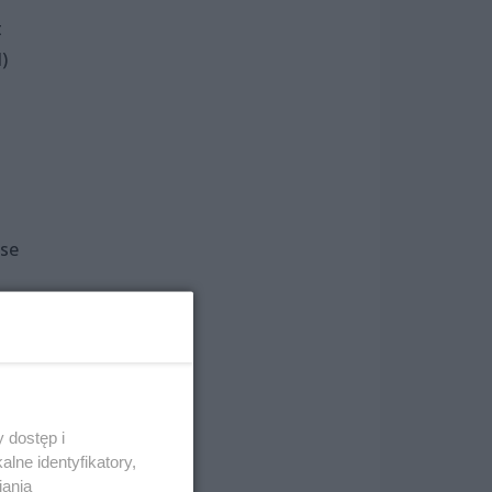
t
)
sse
 dostęp i
lne identyfikatory,
iania