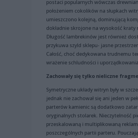
postaci popularnych wówczas drewnian
położeniem cokolików na słupkach witr
umieszczono kolejną, dominującą kompo
dokładnie skrojone na wysokość kraty 
Długość lambrekinów jest również dos
przykuwa szyld sklepu- jasne przestrzen
Całość, choć dedykowana trudnemu tem
wrażenie schludności i uporządkowania
Zachowały się tylko nieliczne fragm
Symetryczne układy witryn były w szcz
jednak nie zachował się ani jeden w pe
parterów kamienic są dodatkowo zata
oryginalnych stolarek. Nieczytelność 
przeskalowaną i multiplikowaną rekl
poszczególnych partii parteru. Poucza