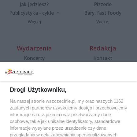
Jak jedziesz?
Pizzerie
Publicystyka - cykle
Bary, fast foody
Więcej
Więcej
Wydarzenia
Redakcja
Koncerty
Kontakt
Warsztaty
Regulamin i polityka
prywatności
Spacery i oprowadzania
Reklama
Jarmarki, festyny, pchle
Drogi Użytkowniku,
targi
Redakcja
Wernisaże
Specjalny koncert z okazji
Na naszej stronie wszczecinie.pl, my oraz naszych 1162
20. urodzin portalu
zaufanych partnerów uzyskujemy dostęp i przechowujemy
Więcej
wSzczecinie.pl
informacje na urządzeniu oraz przetwarzamy dane
osobowe, takie jak unikalne identyfikatory, standardowe
Regulamin konkursów
informacje wysyłane przez urządzenie czy dane
śniadaniówka "Hej
przeglądania w celu zapewniania spersonalizowanych