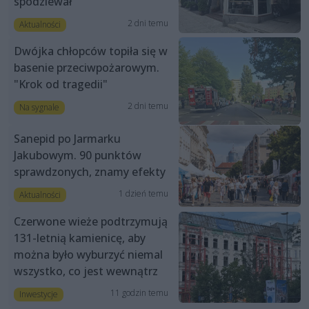
spodziewał”
2 dni temu
Aktualności
Dwójka chłopców topiła się w
basenie przeciwpożarowym.
"Krok od tragedii"
2 dni temu
Na sygnale
Sanepid po Jarmarku
Jakubowym. 90 punktów
sprawdzonych, znamy efekty
1 dzień temu
Aktualności
Czerwone wieże podtrzymują
131-letnią kamienicę, aby
można było wyburzyć niemal
wszystko, co jest wewnątrz
11 godzin temu
Inwestycje