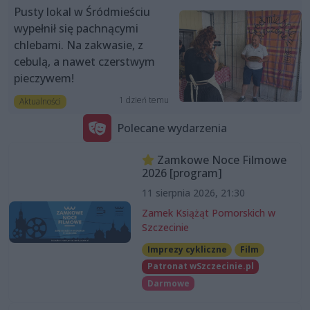
Pusty lokal w Śródmieściu
wypełnił się pachnącymi
chlebami. Na zakwasie, z
cebulą, a nawet czerstwym
pieczywem!
1 dzień temu
Aktualności
Polecane wydarzenia
Zamkowe Noce Filmowe
2026 [program]
11 sierpnia 2026, 21:30
Zamek Książąt Pomorskich w
Szczecinie
Imprezy cykliczne
Film
Patronat wSzczecinie.pl
Darmowe