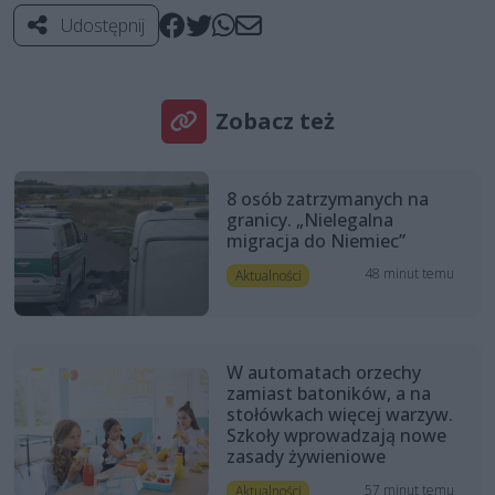
Udostępnij
Zobacz też
8 osób zatrzymanych na
granicy. „Nielegalna
migracja do Niemiec”
48 minut temu
Aktualności
W automatach orzechy
zamiast batoników, a na
stołówkach więcej warzyw.
Szkoły wprowadzają nowe
zasady żywieniowe
57 minut temu
Aktualności