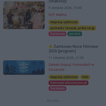
Smakoszy
9 sierpnia 2026, 10:00
OFF Marina
Imprezy cykliczne
Jarmarki, festyny, pchle targi
Darmowe
Już dziś
Zamkowe Noce Filmowe
2026 [program]
11 sierpnia 2026, 21:30
Zamek Książąt Pomorskich w
Szczecinie
Imprezy cykliczne
Film
Patronat wSzczecinie.pl
Darmowe