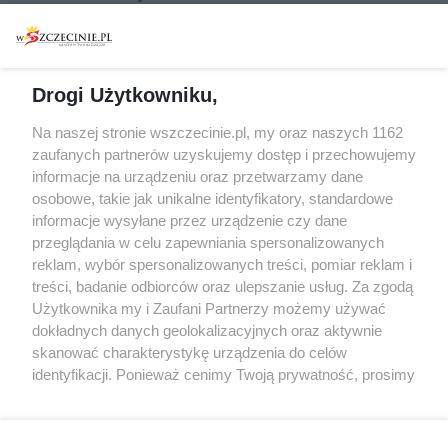
Warsztaty
Regulamin i polityka
prywatności
Spacery i oprowadzania
Reklama
Jarmarki, festyny, pchle
Drogi Użytkowniku,
targi
Redakcja
Wernisaże
Specjalny koncert z okazji
Na naszej stronie wszczecinie.pl, my oraz naszych 1162
20. urodzin portalu
zaufanych partnerów uzyskujemy dostęp i przechowujemy
Więcej
wSzczecinie.pl
informacje na urządzeniu oraz przetwarzamy dane
osobowe, takie jak unikalne identyfikatory, standardowe
Regulamin konkursów
informacje wysyłane przez urządzenie czy dane
śniadaniówka "Hej
przeglądania w celu zapewniania spersonalizowanych
Szczecin! Jest piątek!"
reklam, wybór spersonalizowanych treści, pomiar reklam i
treści, badanie odbiorców oraz ulepszanie usług. Za zgodą
Użytkownika my i Zaufani Partnerzy możemy używać
dokładnych danych geolokalizacyjnych oraz aktywnie
Partnerzy
skanować charakterystykę urządzenia do celów
Praca Szczecin
identyfikacji. Ponieważ cenimy Twoją prywatność, prosimy
o zgodę na korzystanie z tych technologii poprzez
the:protocol
kliknięcie „Akceptuję”. Zgoda jest dobrowolna i zawsze
POZASzczecin.pl
możesz ją zmienić/wycofać klikając przycisk ustawień