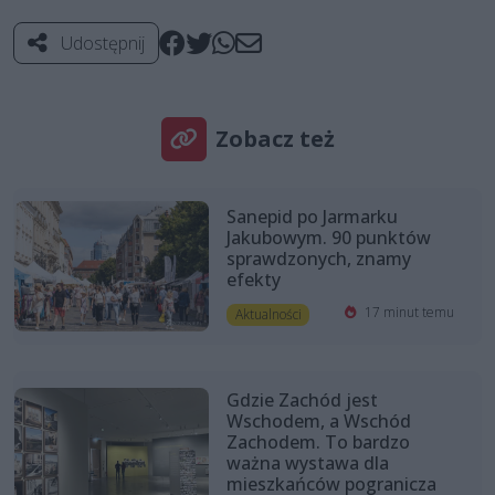
Udostępnij
Zobacz też
Sanepid po Jarmarku
Jakubowym. 90 punktów
sprawdzonych, znamy
efekty
17 minut temu
Aktualności
Gdzie Zachód jest
Wschodem, a Wschód
Zachodem. To bardzo
ważna wystawa dla
mieszkańców pogranicza