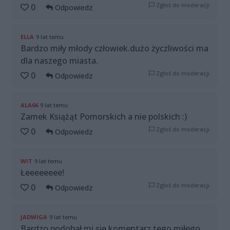
Zgłoś do moderacji
0
Odpowiedz
ELLA
9 lat temu
Bardzo miły młody człowiek.dużo życzliwości ma
dla naszego miasta.
Zgłoś do moderacji
0
Odpowiedz
ALA66
9 lat temu
Zamek Książąt Pomorskich a nie polskich :)
Zgłoś do moderacji
0
Odpowiedz
WIT
9 lat temu
Łeeeeeeee!
Zgłoś do moderacji
0
Odpowiedz
JADWIGA
9 lat temu
Bardzo podobał mi się komentarz tego miłego