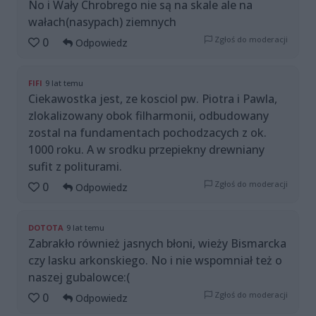
No i Wały Chrobrego nie są na skale ale na
wałach(nasypach) ziemnych
Zgłoś do moderacji
0
Odpowiedz
FIFI
9 lat temu
Ciekawostka jest, ze kosciol pw. Piotra i Pawla,
zlokalizowany obok filharmonii, odbudowany
zostal na fundamentach pochodzacych z ok.
1000 roku. A w srodku przepiekny drewniany
sufit z politurami.
Zgłoś do moderacji
0
Odpowiedz
DOTOTA
9 lat temu
Zabrakło również jasnych błoni, wieży Bismarcka
czy lasku arkonskiego. No i nie wspomniał też o
naszej gubalowce:(
Zgłoś do moderacji
0
Odpowiedz