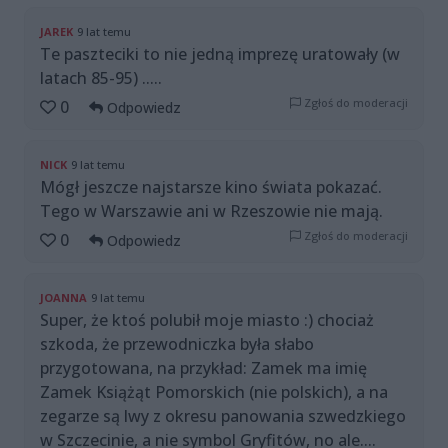
JAREK
9 lat temu
Te paszteciki to nie jedną imprezę uratowały (w
latach 85-95) .....
Zgłoś do moderacji
0
Odpowiedz
NICK
9 lat temu
Mógł jeszcze najstarsze kino świata pokazać.
Tego w Warszawie ani w Rzeszowie nie mają.
Zgłoś do moderacji
0
Odpowiedz
JOANNA
9 lat temu
Super, że ktoś polubił moje miasto :) chociaż
szkoda, że przewodniczka była słabo
przygotowana, na przykład: Zamek ma imię
Zamek Książąt Pomorskich (nie polskich), a na
zegarze są lwy z okresu panowania szwedzkiego
w Szczecinie, a nie symbol Gryfitów, no ale....