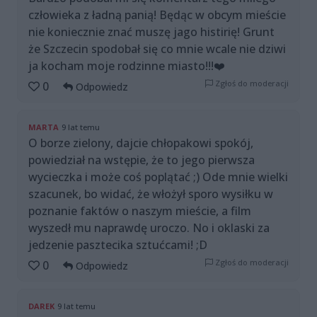
człowieka z ładną panią! Będąc w obcym mieście
nie koniecznie znać muszę jago histirię! Grunt
że Szczecin spodobał się co mnie wcale nie dziwi
ja kocham moje rodzinne miasto!!!❤️
Zgłoś do moderacji
0
Odpowiedz
MARTA
9 lat temu
O borze zielony, dajcie chłopakowi spokój,
powiedział na wstępie, że to jego pierwsza
wycieczka i może coś poplątać ;) Ode mnie wielki
szacunek, bo widać, że włożył sporo wysiłku w
poznanie faktów o naszym mieście, a film
wyszedł mu naprawdę uroczo. No i oklaski za
jedzenie pasztecika sztućcami! ;D
Zgłoś do moderacji
0
Odpowiedz
DAREK
9 lat temu