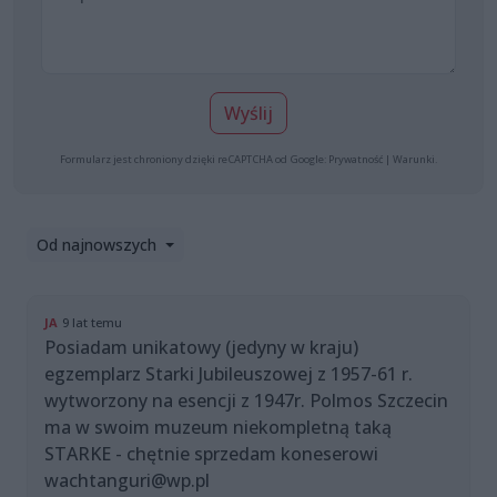
Wyślij
Formularz jest chroniony dzięki reCAPTCHA od Google:
Prywatność
|
Warunki
.
Od najnowszych
JA
9 lat temu
Posiadam unikatowy (jedyny w kraju)
egzemplarz Starki Jubileuszowej z 1957-61 r.
wytworzony na esencji z 1947r. Polmos Szczecin
ma w swoim muzeum niekompletną taką
STARKE - chętnie sprzedam koneserowi
wachtanguri@wp.pl