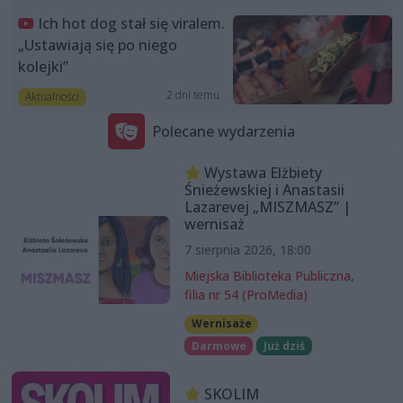
Ich hot dog stał się viralem.
„Ustawiają się po niego
kolejki”
2 dni temu
Aktualności
Polecane wydarzenia
Wystawa Elżbiety
Śnieżewskiej i Anastasii
Lazarevej „MISZMASZ” |
wernisaż
7 sierpnia 2026, 18:00
Miejska Biblioteka Publiczna,
filia nr 54 (ProMedia)
Wernisaże
Darmowe
Już dziś
SKOLIM