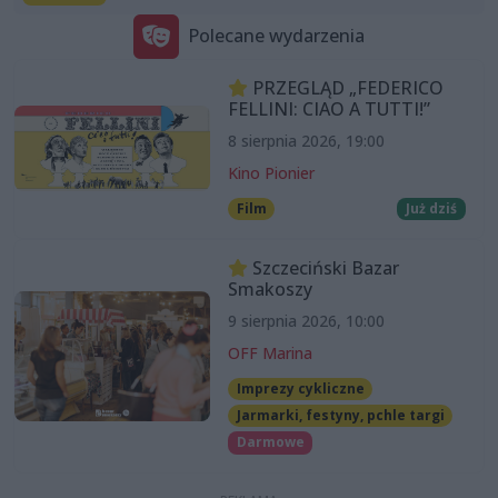
Polecane wydarzenia
PRZEGLĄD „FEDERICO
FELLINI: CIAO A TUTTI!”
8 sierpnia 2026, 19:00
Kino Pionier
Film
Już dziś
Szczeciński Bazar
Smakoszy
9 sierpnia 2026, 10:00
OFF Marina
Imprezy cykliczne
Jarmarki, festyny, pchle targi
Darmowe