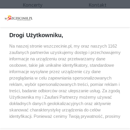
Koncerty
Kontakt
Warsztaty
Regulamin i polityka
prywatności
Spacery i oprowadzania
Reklama
Jarmarki, festyny, pchle
Drogi Użytkowniku,
targi
Redakcja
Wernisaże
Specjalny koncert z okazji
Na naszej stronie wszczecinie.pl, my oraz naszych 1162
20. urodzin portalu
zaufanych partnerów uzyskujemy dostęp i przechowujemy
Więcej
wSzczecinie.pl
informacje na urządzeniu oraz przetwarzamy dane
osobowe, takie jak unikalne identyfikatory, standardowe
Regulamin konkursów
informacje wysyłane przez urządzenie czy dane
śniadaniówka "Hej
przeglądania w celu zapewniania spersonalizowanych
Szczecin! Jest piątek!"
reklam, wybór spersonalizowanych treści, pomiar reklam i
treści, badanie odbiorców oraz ulepszanie usług. Za zgodą
Użytkownika my i Zaufani Partnerzy możemy używać
dokładnych danych geolokalizacyjnych oraz aktywnie
Partnerzy
skanować charakterystykę urządzenia do celów
Praca Szczecin
identyfikacji. Ponieważ cenimy Twoją prywatność, prosimy
o zgodę na korzystanie z tych technologii poprzez
the:protocol
kliknięcie „Akceptuję”. Zgoda jest dobrowolna i zawsze