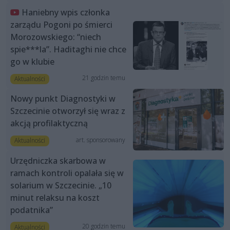
Haniebny wpis członka
zarządu Pogoni po śmierci
Morozowskiego: “niech
spie***la”. Haditaghi nie chce
go w klubie
21 godzin temu
Aktualności
Nowy punkt Diagnostyki w
Szczecinie otworzył się wraz z
akcją profilaktyczną
art. sponsorowany
Aktualności
Urzędniczka skarbowa w
ramach kontroli opalała się w
solarium w Szczecinie. „10
minut relaksu na koszt
podatnika”
20 godzin temu
Aktualności