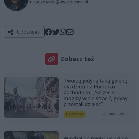
m.kaczmarek@wszczecinie.pl
Udostępnij
Zobacz też
Tworzą jedyną taką galerię
dla dzieci na Pomorzu
Zachodnim. „Szczecin
mógłby wiele stracić, gdyby
przestali działać”
50 minut temu
Reportaże
Wjechał do rowu i uciekł do