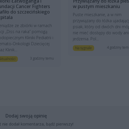
biórki Łatwoganga i
Przywiązany do łóżka pies
undacji Cancer Fighters
w pustym mieszkaniu
rafiło do szczecińskiego
Puste mieszkanie, a w nim
zpitala
przywiązany do łóżka ujadając
eniądze ze zbiórki w ramach
psiak, który od dwóch dni mó
cji „Diss na raka” pomogą
nie mieć dostępy do wody ani
dopiecznym Kliniki Pediatrii i
jedzenia. Pol...
mato-Onkologii Dziecięcej
4 godziny te
Na sygnale
az Klinik...
3 godziny temu
ktualności
Dodaj swoją opinię
t nie dodał komentarza, bądź pierwszy!