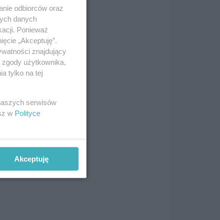
anie odbiorców oraz
nych danych
kacji. Ponieważ
ięcie „Akceptuję”.
ywatności znajdujący
ą zgody użytkownika,
 tylko na tej
 naszych serwisów
esz w
Polityce
Akceptuję