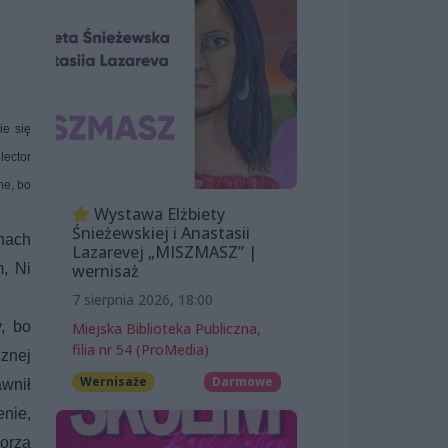
ie się
lector
ne, bo
Wystawa Elżbiety
Śnieżewskiej i Anastasii
nach
Lazarevej „MISZMASZ” |
wernisaż
m, Ni
7 sierpnia 2026, 18:00
, bo
Miejska Biblioteka Publiczna,
filia nr 54 (ProMedia)
znej
Wernisaże
Darmowe
awnił
enie,
orzą