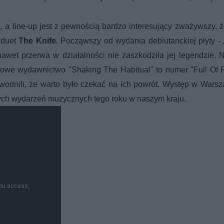
 a line-up jest z pewnością bardzo interesujący zważywszy, 
 duet
The Knife.
Począwszy od wydania debiutanckiej płyty -
 nawet przerwa w działalności nie zaszkodziła jej legendzie.
towe wydawnictwo "Shaking The Habitual" to numer "Full Of F
dowodnili, że warto było czekać na ich powrót. Występ w Wars
ch wydarzeń muzycznych tego roku w naszym kraju.