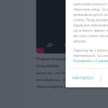
spersonalizowanych re
ulepszanie usług. Za
geolokalizacyjnych or
cenimy Twoją prywatno
Zgoda jest dobrowoln
się w lewym dolnym r
ale masz prawo sprzec
witrynie.
Zapoznaj się z poniż
internetowych. Szcze
Program festiwalu uzupełniają występy
Ca
Prywatności
i
Cookie
Ceny biletów:
Karnet 2 dni – 245 PLN
PARTNERZY
Bilet jednodniowy – 155 PLN
Więcej szczegolów na stronie: selectorfestival.pl