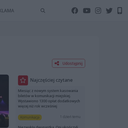
KLAMA
Udostępnij
Najczęściej czytane
Miesiąc z nowym system kasowania
biletów w komunikacji miejskiej.
Wystawiono 1300 opłat dodatkowych
więcej niż rok wcześniej
1 dzień temu
Komunikacja
Niezwykła dwunastka. Oni ukończyli