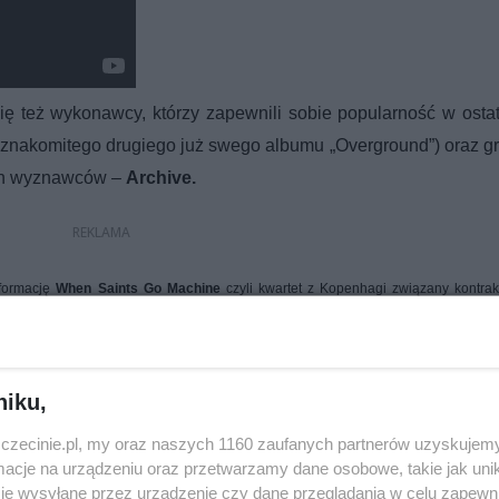
ę też wykonawcy, którzy zapewnili sobie popularność w osta
r znakomitego drugiego już swego albumu „Overground”) oraz g
ych wyznawców –
Archive.
formację
When Saints Go Machine
czyli kwartet z Kopenhagi związany kontra
owa Muzyka w Katowicach w 2010 roku pozwolił nam poznać ich możliwości, a
upa ta wskoczyła chyba na jeszcze wyższy poziom i we wrześniu będzie okazja
niku,
zczecinie.pl, my oraz naszych 1160 zaufanych partnerów uzyskujemy
cje na urządzeniu oraz przetwarzamy dane osobowe, takie jak unika
je wysyłane przez urządzenie czy dane przeglądania w celu zapewn