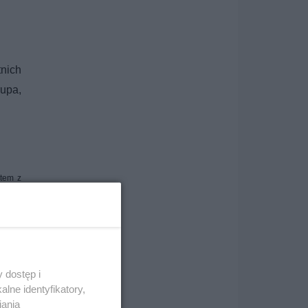
tnich
rupa,
ktem z
le po
 by to
 dostęp i
lne identyfikatory,
iania