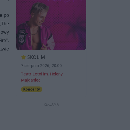
że po
 „The
 Nowy
ire".
zawie
SKOLIM
7 sierpnia 2026, 20:00
Teatr Letni im. Heleny
Majdaniec
Koncerty