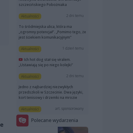
szczecińskiego Pobożniaka
2 dni temu
Aktualności
To śródmiejska ulica, która ma
„ogromny potencjał”. „Pomimo tego, że
jest ściekiem komunikacyjnym”
1 dzień temu
Aktualności
Ich hot dog stał się viralem.
„Ustawiają się po niego kolejki”
2 dni temu
Aktualności
Jedno z najbardziej niezwykłych
przedszkoli w Szczecinie. Dwa języki,
kort tenisowy i drzemki na mrozie
a
art. sponsorowany
Aktualności
Polecane wydarzenia
ie