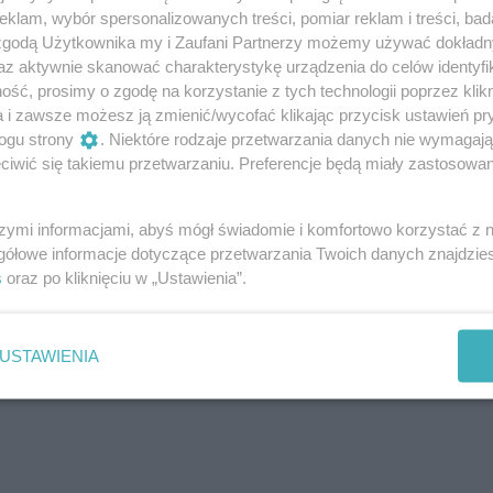
klam, wybór spersonalizowanych treści, pomiar reklam i treści, bad
 zgodą Użytkownika my i Zaufani Partnerzy możemy używać dokład
az aktywnie skanować charakterystykę urządzenia do celów identyfi
ść, prosimy o zgodę na korzystanie z tych technologii poprzez klikn
a i zawsze możesz ją zmienić/wycofać klikając przycisk ustawień pr
ogu strony
. Niektóre rodzaje przetwarzania danych nie wymagaj
iwić się takiemu przetwarzaniu. Preferencje będą miały zastosowania
szymi informacjami, abyś mógł świadomie i komfortowo korzystać z
gółowe informacje dotyczące przetwarzania Twoich danych znajdzi
pital Cities, Breakbot , Busy P i Para One.
s
oraz po kliknięciu w „Ustawienia”.
USTAWIENIA