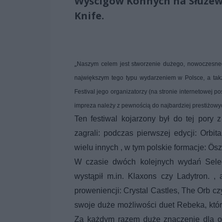
Wyścigów Konnych na Służewc
Knife.
„
Naszym celem jest stworzenie dużego, nowoczesnego f
największym tego typu wydarzeniem w Polsce, a tak
Festival jego organizatorzy (na stronie internetowej 
impreza należy z pewnością do najbardziej prestiżowyc
Ten festiwal kojarzony był do tej por
zagrali: podczas pierwszej edycji: Orbi
wielu innych , w tym polskie formacje: Ösz
W czasie dwóch kolejnych wydań Select
wystąpił m.in. Klaxons czy Ladytron. ,
proweniencji: Crystal Castles, The Orb cz
swoje duże możliwości duet Rebeka, który
Za każdym razem duże znaczenie dla o