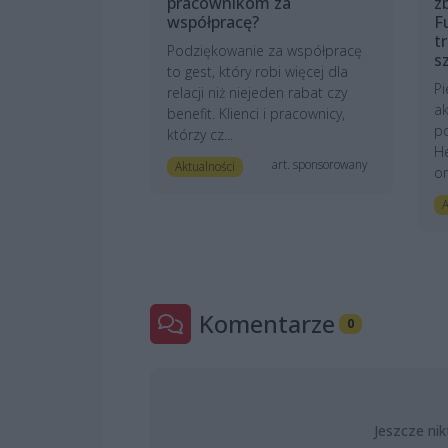
pracownikom za
z
współpracę?
F
t
Podziękowanie za współpracę
s
to gest, który robi więcej dla
Pi
relacji niż niejeden rabat czy
ak
benefit. Klienci i pracownicy,
po
którzy cz...
He
art. sponsorowany
Aktualności
or
A
Komentarze
0
Jeszcze nik