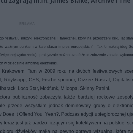
u zagrają m.in. James Blake, Archive i The
estiwalu muzyki elektronicznej i tanecznej, który na przestrzeni kilku lat stan
że ważnym punktem w kalendarzu imprez europejskich” . Tak formułują ideę Se
poświęconej wydarzeniu) i praktycznie można uznać,że to założenie zostało wykona
h w dziedzinie ambitnej elektroniki.
y z Krakowem. Tam w 2009 roku na dwóch festiwalowych sce
tal, Röyksopp, CSS, Fischerspooner, Dizzee Rascal, Digitalis
ibarack, Loco Star, Modfunk, Miloopa, Skinny Patrini.
ora publiczność zobaczyła także bardziej rockowe zespoły
 ale przede wszystkim jednak dominowały grupy o elektronic
y Does It Offend You, Yeah?, Podczas edycji ubiegłorocznej uj
 teraz jest już bardzo liczącym się kolektywem na polskiej sc
dbioru dźwięków maiła na pewno oprawa wizualna, którą tw