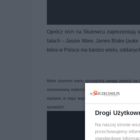
Oprócz nich na Służewcu zaprezentują si
latach – Jassie Ware, James Blake (auto
która w Polsce ma bardzo wielu, oddan
Moim zdaniem warto szczególną uwagę zwrócić na 
renomowaną wytwórnią K7. Ich występ na Tauron N
wydaniu w maju tego roku płyty „Infinity Pool” gr
sprawdzić.
Drogi Użytkow
Na naszej stronie ws
przechowujemy informa
standardowe informac