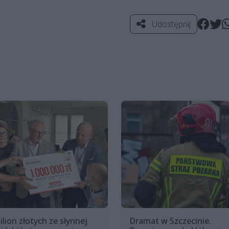
Udostępnij
ilion złotych ze słynnej
Dramat w Szczecinie.