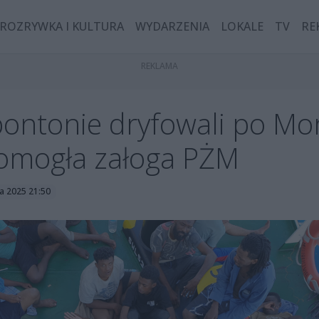
ROZRYWKA I KULTURA
WYDARZENIA
LOKALE
TV
RE
pontonie dryfowali po Mo
omogła załoga PŻM
a 2025 21:50