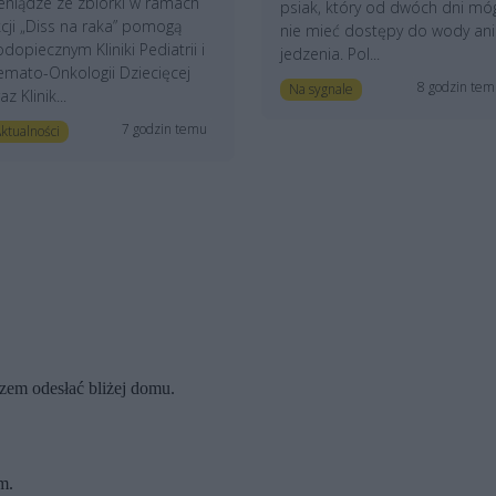
eniądze ze zbiórki w ramach
psiak, który od dwóch dni mó
cji „Diss na raka” pomogą
nie mieć dostępy do wody ani
dopiecznym Kliniki Pediatrii i
jedzenia. Pol...
mato-Onkologii Dziecięcej
8 godzin te
Na sygnale
az Klinik...
7 godzin temu
ktualności