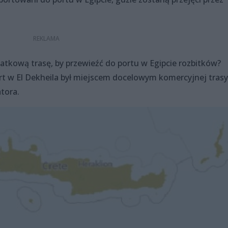
tkową trasę, by przewieźć do portu w Egipcie rozbitków?
ort w El Dekheila był miejscem docelowym komercyjnej trasy
tora.