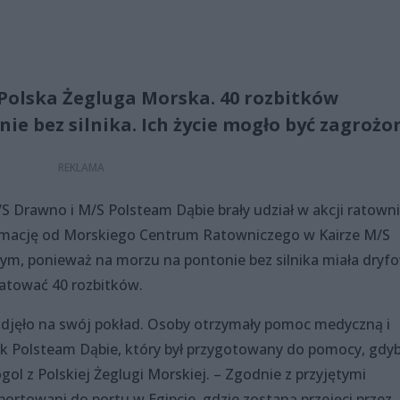
Polska Żegluga Morska. 40 rozbitków
e bez silnika. Ich życie mogło być zagrożo
/S Drawno i M/S Polsteam Dąbie brały udział w akcji ratowni
mację od Morskiego Centrum Ratowniczego w Kairze M/S
ym, ponieważ na morzu na pontonie bez silnika miała dryf
ratować 40 rozbitków.
djęło na swój pokład. Osoby otrzymały pomoc medyczną i
tek Polsteam Dąbie, który był przygotowany do pomocy, gdy
ol z Polskiej Żeglugi Morskiej. – Zgodnie z przyjętymi
rtowani do portu w Egipcie, gdzie zostaną przejęci przez