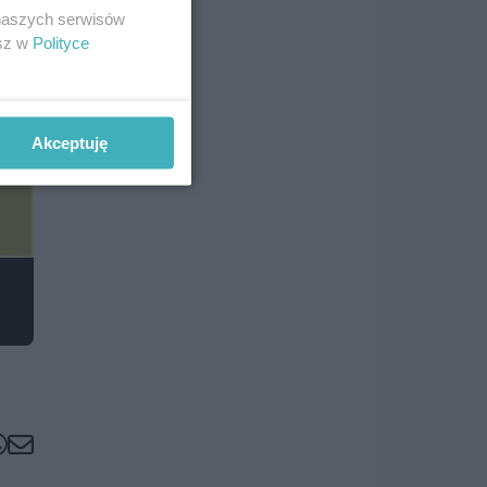
 naszych serwisów
esz w
Polityce
Akceptuję