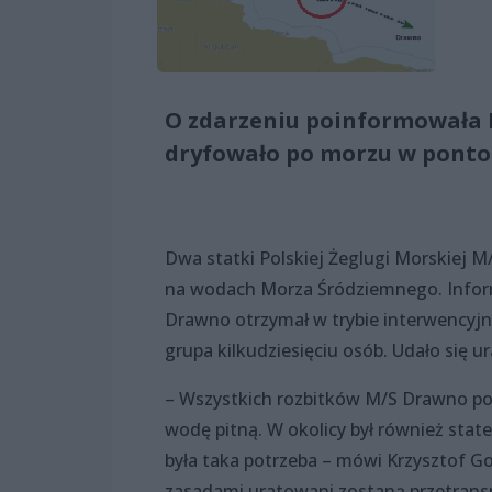
O zdarzeniu poinformowała 
dryfowało po morzu w pontoni
Dwa statki Polskiej Żeglugi Morskiej M
na wodach Morza Śródziemnego. Infor
Drawno otrzymał w trybie interwencyjn
grupa kilkudziesięciu osób. Udało się u
– Wszystkich rozbitków M/S Drawno po
wodę pitną. W okolicy był również sta
była taka potrzeba – mówi Krzysztof Gog
zasadami uratowani zostaną przetranspo