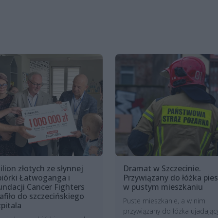
ilion złotych ze słynnej
Dramat w Szczecinie.
biórki Łatwoganga i
Przywiązany do łóżka pies
undacji Cancer Fighters
w pustym mieszkaniu
rafiło do szczecińskiego
Puste mieszkanie, a w nim
zpitala
przywiązany do łóżka ujadając