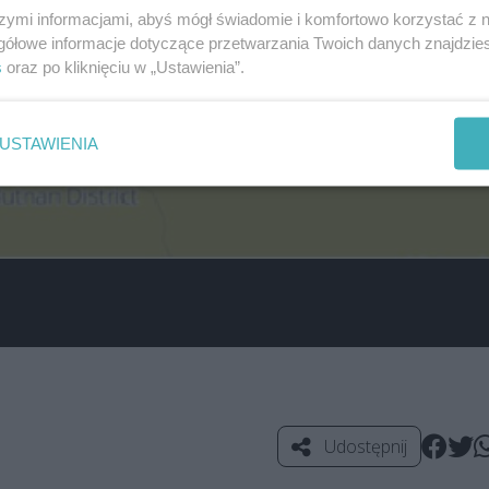
szymi informacjami, abyś mógł świadomie i komfortowo korzystać z
gółowe informacje dotyczące przetwarzania Twoich danych znajdzi
s
oraz po kliknięciu w „Ustawienia”.
USTAWIENIA
Udostępnij