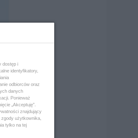
 dostęp i
lne identyfikatory,
iania
anie odbiorców oraz
nych danych
kacji. Ponieważ
ięcie „Akceptuję”.
ywatności znajdujący
ą zgody użytkownika,
 tylko na tej