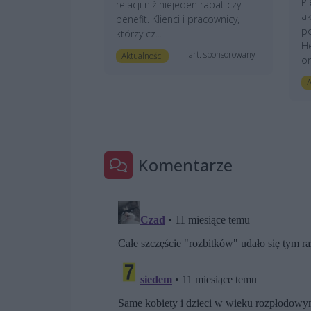
Pi
relacji niż niejeden rabat czy
ak
benefit. Klienci i pracownicy,
po
którzy cz...
He
art. sponsorowany
Aktualności
or
A
Komentarze