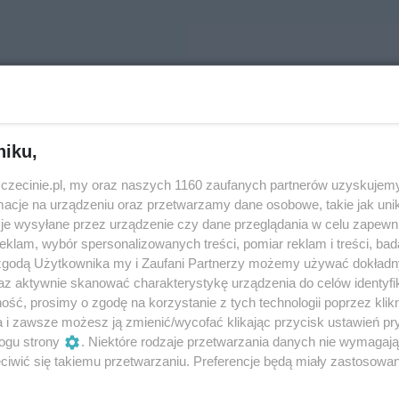
niku,
zczecinie.pl, my oraz naszych 1160 zaufanych partnerów uzyskujemy
cje na urządzeniu oraz przetwarzamy dane osobowe, takie jak unika
je wysyłane przez urządzenie czy dane przeglądania w celu zapewn
klam, wybór spersonalizowanych treści, pomiar reklam i treści, bad
 zgodą Użytkownika my i Zaufani Partnerzy możemy używać dokład
az aktywnie skanować charakterystykę urządzenia do celów identyfi
ść, prosimy o zgodę na korzystanie z tych technologii poprzez klikn
a i zawsze możesz ją zmienić/wycofać klikając przycisk ustawień pr
ogu strony
. Niektóre rodzaje przetwarzania danych nie wymagaj
iwić się takiemu przetwarzaniu. Preferencje będą miały zastosowania