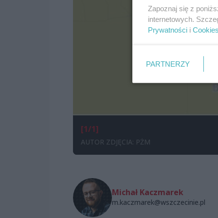
Zapoznaj się z poniż
internetowych. Szcze
Prywatności
i
Cookie
PARTNERZY
[1/1]
AUTOR ZDJĘCIA: PŻM
Michał Kaczmarek
m.kaczmarek@wszczecinie.pl