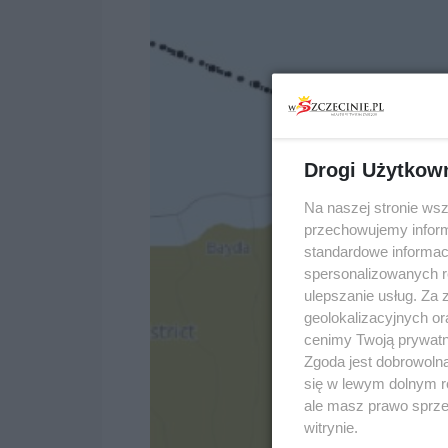
Drogi Użytkow
Na naszej stronie ws
przechowujemy informa
standardowe informac
spersonalizowanych re
ulepszanie usług. Za
geolokalizacyjnych or
cenimy Twoją prywatno
Zgoda jest dobrowoln
się w lewym dolnym r
ale masz prawo sprzec
witrynie.