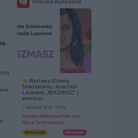
Polecane wydarzenia
ne.
czej
Wystawa Elżbiety
Śnieżewskiej i Anastasii
ować
Lazarevej „MISZMASZ” |
wernisaż
7 sierpnia 2026, 18:00
Miejska Biblioteka Publiczna,
by
filia nr 54 (ProMedia)
Wernisaże
Darmowe