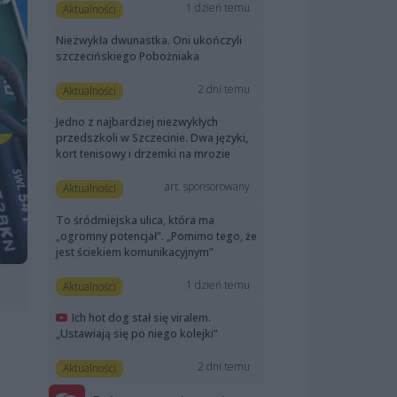
1 dzień temu
Aktualności
Niezwykła dwunastka. Oni ukończyli
szczecińskiego Pobożniaka
2 dni temu
Aktualności
Jedno z najbardziej niezwykłych
przedszkoli w Szczecinie. Dwa języki,
kort tenisowy i drzemki na mrozie
art. sponsorowany
Aktualności
To śródmiejska ulica, która ma
„ogromny potencjał”. „Pomimo tego, że
jest ściekiem komunikacyjnym”
1 dzień temu
Aktualności
Ich hot dog stał się viralem.
„Ustawiają się po niego kolejki”
2 dni temu
Aktualności