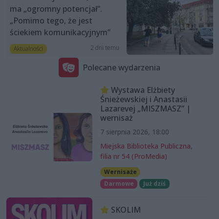
ma „ogromny potencjał”.
„Pomimo tego, że jest
ściekiem komunikacyjnym”
2 dni temu
Aktualności
Polecane wydarzenia
Wystawa Elżbiety
Śnieżewskiej i Anastasii
Lazarevej „MISZMASZ” |
wernisaż
7 sierpnia 2026, 18:00
Miejska Biblioteka Publiczna,
filia nr 54 (ProMedia)
Wernisaże
Darmowe
Już dziś
SKOLIM