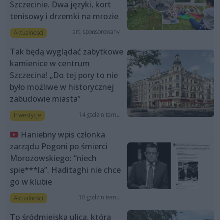
Szczecinie. Dwa języki, kort
tenisowy i drzemki na mrozie
art. sponsorowany
Aktualności
Tak będą wyglądać zabytkowe
kamienice w centrum
Szczecina! „Do tej pory to nie
było możliwe w historycznej
zabudowie miasta”
14 godzin temu
Inwestycje
Haniebny wpis członka
zarządu Pogoni po śmierci
Morozowskiego: “niech
spie***la”. Haditaghi nie chce
go w klubie
10 godzin temu
Aktualności
To śródmiejska ulica, która