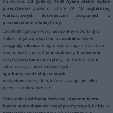
na świecie.
Od godziny 19:00 Ayana Alemu będzie
przedstawiał
gościom „Strefy 89”
10 najbardziej
wartościowych doświadczeń związanych z
prowadzeniem młodej firmy.
„Strefa89”, jako pierwszy nieodpłatny coworking w
Polsce, organizuje spotkania z
osobami, które
osiągnęły sukces
umiejętnie poruszając się na styku
sfer nauki i biznesu.
Znani naukowcy, biznesmeni,
artyści, światowe autorytety
– ludzie kreatywni
z kraju i z zagranicy na
otwartych
spotkaniach
udzielają cennych
wskazówek
wszystkim, którzy stawiają nie tylko
pierwsze kroki w biznesie.
Spotkanie z Adrianną Szczęsną i Ayanem Alemu
będzie miało charakter zajęć praktycznych
, będzie to
prezentacja połączona z dyskusją i rozmową w