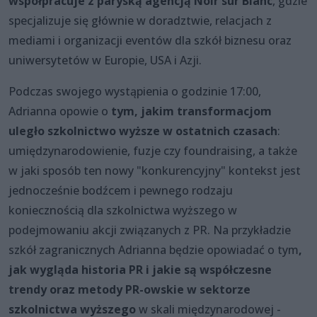
współpracuje z paryską agencją Noir sur Blanc
, gdzie
specjalizuje się głównie w doradztwie, relacjach z
mediami i organizacji eventów dla szkół biznesu oraz
uniwersytetów w Europie, USA i Azji.
Podczas swojego wystąpienia o godzinie 17:00,
Adrianna opowie o
tym, jakim transformacjom
uległo szkolnictwo wyższe w ostatnich czasach
:
umiędzynarodowienie, fuzje czy foundraising, a także
w jaki sposób ten nowy "konkurencyjny" kontekst jest
jednocześnie bodźcem i pewnego rodzaju
koniecznością dla szkolnictwa wyższego w
podejmowaniu akcji związanych z PR. Na przykładzie
szkół zagranicznych Adrianna będzie opowiadać o tym
,
jak wygląda historia PR i jakie są współczesne
trendy oraz metody PR-owskie w sektorze
szkolnictwa wyższego
w skali międzynarodowej -