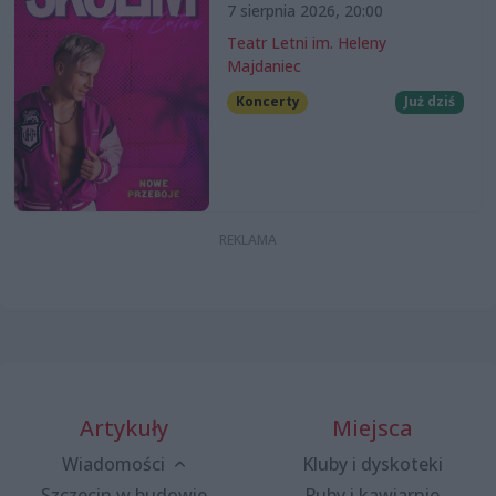
7 sierpnia 2026, 20:00
Teatr Letni im. Heleny
Majdaniec
Koncerty
Już dziś
Artykuły
Miejsca
Wiadomości
Kluby i dyskoteki
Szczecin w budowie
Puby i kawiarnie