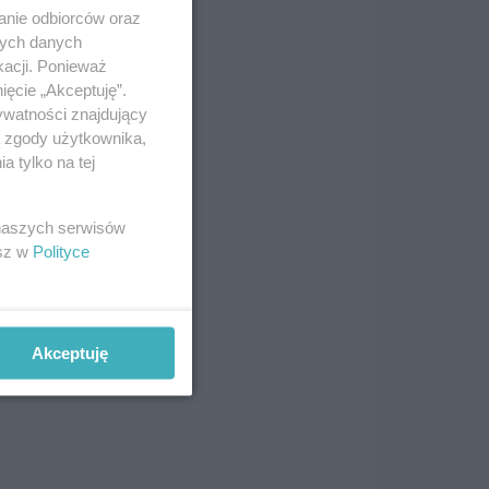
anie odbiorców oraz
nych danych
kacji. Ponieważ
u
ięcie „Akceptuję”.
ycji
ywatności znajdujący
ka
ą zgody użytkownika,
 tylko na tej
mią
 naszych serwisów
esz w
Polityce
Akceptuję