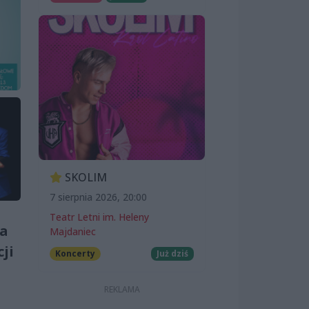
SKOLIM
7 sierpnia 2026, 20:00
Teatr Letni im. Heleny
ta
Majdaniec
ji
Koncerty
Już dziś