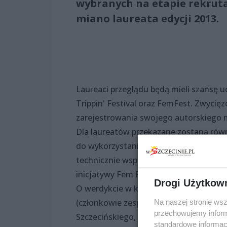
wybranych na etapie rekrutac
miano laureata edycji 2013.
Laureaci przeglądu będą mieli szansę 
Trippin' Festival oraz FemFest. Zwyci
zarejestrowania swojego autorskiego 
Dla laureatów przekazane zostaną rów
do wykorzystania w sieci Salonów Muz
technicznie wspierającym Młodą Nutę. P
inicjatywy Fem Fest, Mstudio klubu El
Drogi Użytkow
O werdykcie w konkursie decydować będ
(członkowie zespołu Ukeje), Agata Hawr
Na naszej stronie ws
przechowujemy informa
Szczecińskiego, organizatorzy Floating 
standardowe informac