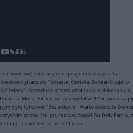
eniem wyników) będziemy mieli przyjemność wysłuchać
obecności gitarzysty Tomasza Jóźwiaka. Damian Ukeje to
e Of Poland". Szczeciński artysta dzięki swoim dokonaniom
Universal Music Polska, po czym wydał w 2013r. pierwszą pł
cym płytę był utwór "Bezkrólewie". Warto dodać, że Damia
wszystkim szczeciński grunge'owy zespół Fat Belly Family, z
Floating Trippin' Festival w 2011 roku.