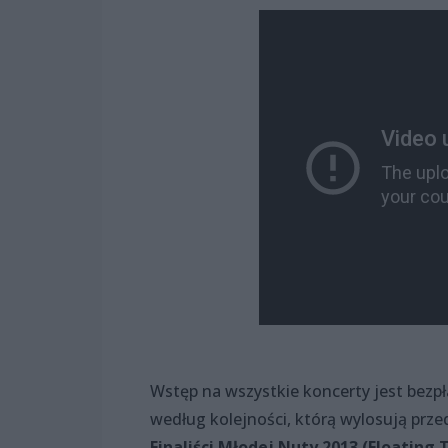
Wstęp na wszystkie koncerty jest bezp
według kolejności, którą wylosują prze
Finaliści Młodej Nuty 2013 (Floating T