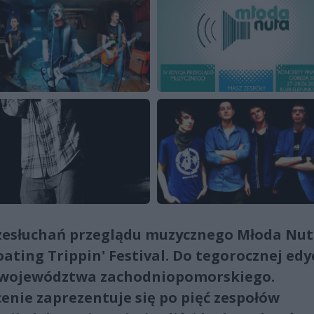
rzesłuchań przeglądu muzycznego Młoda Nu
ating Trippin' Festival. Do tegorocznej edyc
w z województwa zachodniopomorskiego.
enie zaprezentuje się po pięć zespołów