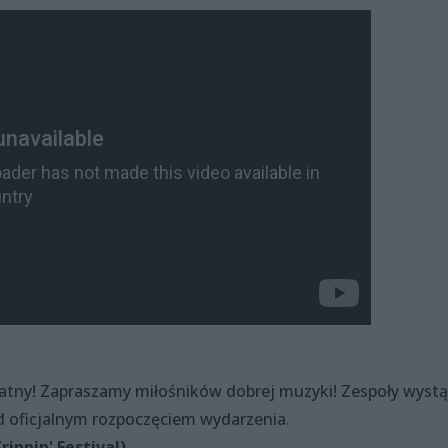
łatny! Zapraszamy miłośników dobrej muzyki! Zespoły wystą
d oficjalnym rozpoczęciem wydarzenia.
rippin' Festival)