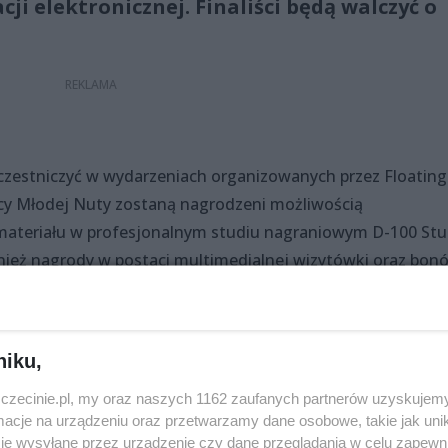
ji elektronicznej. Finaliści będą walczyć o
uczestniczyć w wydarzeniach organizowanych przez Floating
ęzcy Młodej Nuty zostaną nagrodzeni możliwością
materiału w profesjonalnym studiu nagraniowym D-100 Stu
nież nagrody w postaci multimedialnej wizytówki oraz bon
ycznych RIFF. Salony Muzyczne RIFF są jednocześnie partn
rojekt nie byłby możliwy bez wsparcia ze strony firmy CSL,
efunk oraz 13MUZ.
niku,
zie Jury w składzie: Damian Ukeje, Tomasz Jóźwiak
ylczuk - Polskie Radio Szczecin, reprezentant Kuriera
zczecinie.pl, my oraz naszych 1162 zaufanych partnerów uzyskujemy
cje na urządzeniu oraz przetwarzamy dane osobowe, takie jak unika
Trippin' Festival oraz Fem Fest.
je wysyłane przez urządzenie czy dane przeglądania w celu zapewn