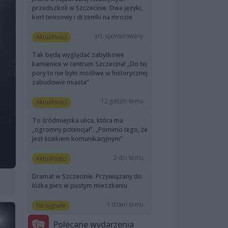
przedszkoli w Szczecinie. Dwa języki,
kort tenisowy i drzemki na mrozie
art. sponsorowany
Aktualności
Tak będą wyglądać zabytkowe
kamienice w centrum Szczecina! „Do tej
pory to nie było możliwe w historycznej
zabudowie miasta”
12 godzin temu
Aktualności
To śródmiejska ulica, która ma
„ogromny potencjał”. „Pomimo tego, że
jest ściekiem komunikacyjnym”
2 dni temu
Aktualności
Dramat w Szczecinie. Przywiązany do
łóżka pies w pustym mieszkaniu
1 dzień temu
Na sygnale
Polecane wydarzenia