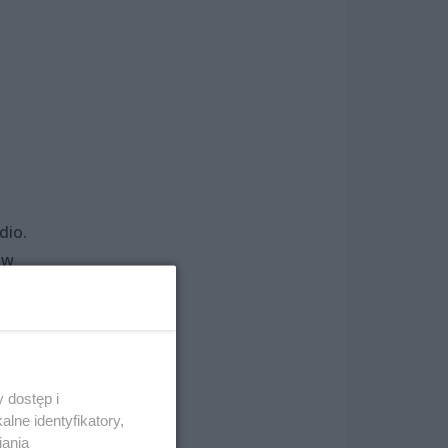
dio.
ów
erem
 dostęp i
lne identyfikatory,
iania