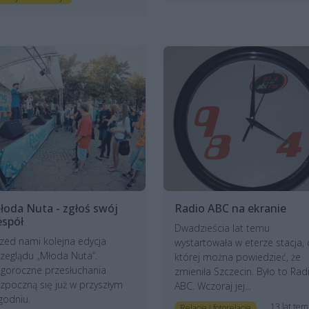
łoda Nuta - zgłoś swój
Radio ABC na ekranie
espół
Dwadzieścia lat temu
zed nami kolejna edycja
wystartowała w eterze stacja, 
zeglądu „Młoda Nuta”.
której można powiedzieć, że
goroczne przesłuchania
zmieniła Szczecin. Było to Rad
zpoczną się już w przyszłym
ABC. Wczoraj jej...
godniu.
13 lat te
Relacje i fotorelacje