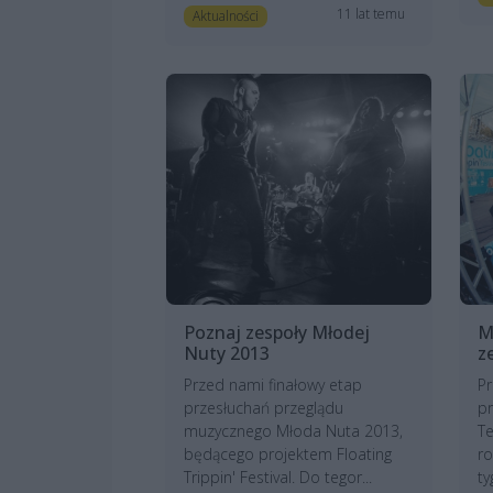
11 lat temu
Aktualności
Poznaj zespoły Młodej
M
Nuty 2013
z
Przed nami finałowy etap
Pr
przesłuchań przeglądu
pr
muzycznego Młoda Nuta 2013,
Te
będącego projektem Floating
ro
Trippin' Festival. Do tegor...
ty