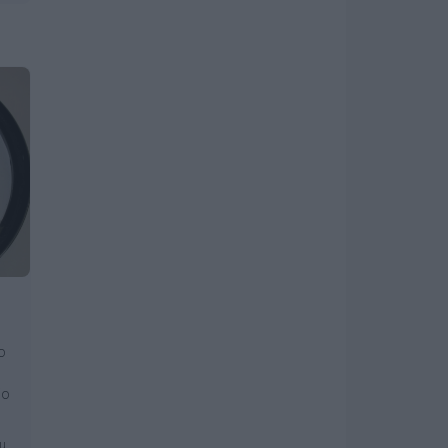
o
io
mu