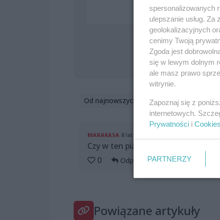
spersonalizowanych re
ulepszanie usług. Za
geolokalizacyjnych or
cenimy Twoją prywatno
Zgoda jest dobrowoln
się w lewym dolnym r
Formularz jest ch
ale masz prawo sprzec
witrynie.
Od najnowszych
Zapoznaj się z poniż
internetowych. Szcze
Prywatności
i
Cookie
MARAKASA
8 lat temu
Czy w ten piątek jest klub otwarty?
PARTNERZY
0
Odpowiedz
Powiązane artykuły