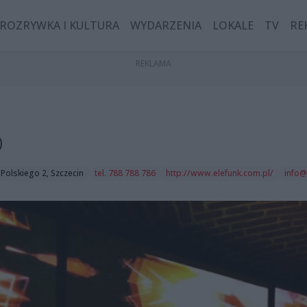
ROZRYWKA I KULTURA
WYDARZENIA
LOKALE
TV
RE
b
a Polskiego 2, Szczecin
tel. 788 788 786
http://www.elefunk.com.pl/
info@