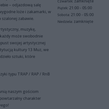
zamknięte
Czwartek:
iebie – odjazdową salę
21:00 - 05:00
Piątek:
 wygodne loże i zakamarki, w
21:00 - 05:00
Sobota:
 szalonej zabawie.
zamknięte
Niedziela:
rtystyczny, muzykę,
j każdy może swobodnie
pust swojej artystycznej
nstytucją kultury 13 Muz, we
zieło sztuki, które
zyki typu TRAP / RAP / RnB
ewnią naszym gościom
powtarzalny charakter
wego!