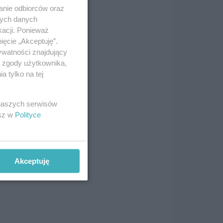
anie odbiorców oraz
nych danych
kacji. Ponieważ
ięcie „Akceptuję”.
ywatności znajdujący
ą zgody użytkownika,
 tylko na tej
 naszych serwisów
esz w
Polityce
i
Akceptuję