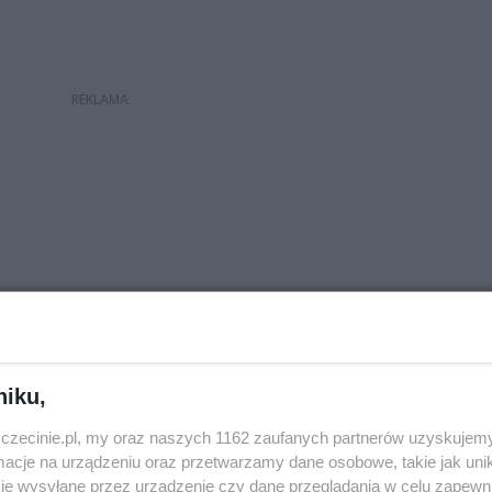
Dodaj swoją opinię
niku,
zczecinie.pl, my oraz naszych 1162 zaufanych partnerów uzyskujemy
cje na urządzeniu oraz przetwarzamy dane osobowe, takie jak unika
je wysyłane przez urządzenie czy dane przeglądania w celu zapewn