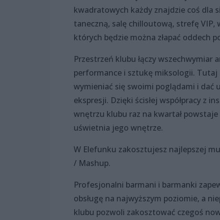
kwadratowych każdy znajdzie coś dla s
taneczną, salę chilloutową, strefę VIP,
których będzie można złapać oddech po
Przestrzeń klubu łączy wszechwymiar a
performance i sztukę miksologii. Tuta
wymieniać się swoimi poglądami i dać u
ekspresji. Dzięki ścisłej współpracy z i
wnętrzu klubu raz na kwartał powstaje d
uświetnia jego wnętrze.
W Elefunku zakosztujesz najlepszej mu
/ Mashup.
Profesjonalni barmani i barmanki zap
obsługę na najwyższym poziomie, a nie
klubu pozwoli zakosztować czegoś no