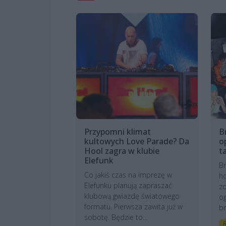
Przypomni klimat
B
kultowych Love Parade? Da
o
Hool zagra w klubie
t
Elefunk
Br
Co jakiś czas na imprezę w
ho
Elefunku planują zapraszać
zd
klubową gwiazdę światowego
o
formatu. Pierwsza zawita już w
br
sobotę. Będzie to...
R