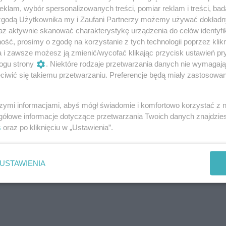
klam, wybór spersonalizowanych treści, pomiar reklam i treści, bad
 zgodą Użytkownika my i Zaufani Partnerzy możemy używać dokład
az aktywnie skanować charakterystykę urządzenia do celów identyfi
ść, prosimy o zgodę na korzystanie z tych technologii poprzez klikn
Wyślij
a i zawsze możesz ją zmienić/wycofać klikając przycisk ustawień pr
ogu strony
. Niektóre rodzaje przetwarzania danych nie wymagaj
roniony dzięki reCAPTCHA od Google:
Prywatność
|
Warunki
.
iwić się takiemu przetwarzaniu. Preferencje będą miały zastosowania
szymi informacjami, abyś mógł świadomie i komfortowo korzystać z
gółowe informacje dotyczące przetwarzania Twoich danych znajdzi
s
oraz po kliknięciu w „Ustawienia”.
Zgłoś do moderacj
USTAWIENIA