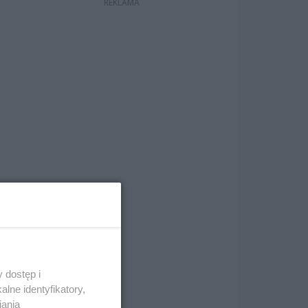
 dostęp i
lne identyfikatory,
iania