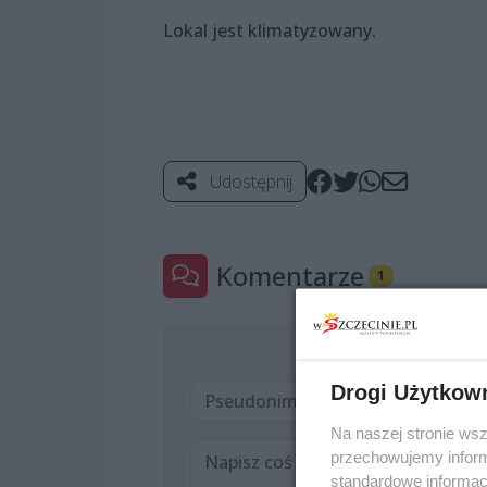
Lokal jest klimatyzowany.
Udostępnij
Komentarze
1
Drogi Użytkow
Na naszej stronie ws
przechowujemy informa
standardowe informac