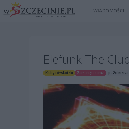
WIADOMOŚCI
Elefunk The Clu
Kluby i dyskoteki
Zamknięte teraz
pl. Żołnierz