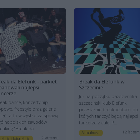
reak da Elefunk - parkiet
Break da Elefunk w
panowali najlepsi
Szczecinie
ancerze
Już na początku października
eak dance, koncerty hip-
szczeciński klub Elefunk
powe, freestyle oraz galerie
przesiąknie breakbeatami do
jęć- a to wszystko za sprawą
których tańczyć będą najlepsi
gólnopolskich zawodów
tancerze z całej P...
eaking "Break da...
12 lat te
Aktualności
12 lat temu
elacje i fotorelacje