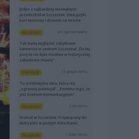
Jedno z najbardziej niezwykłych
przedszkoli w Szczecinie. Dwa języki,
kort tenisowy i drzemki na mrozie
art. sponsorowany
Aktualności
Tak będą wyglądać zabytkowe
kamienice w centrum Szczecina! „Do tej
pory to nie było możliwe w historycznej
zabudowie miasta”
13 godzin temu
Inwestycje
To śródmiejska ulica, która ma
„ogromny potencjał”. „Pomimo tego, że
jest ściekiem komunikacyjnym”
2 dni temu
Aktualności
Dramat w Szczecinie. Przywiązany do
łóżka pies w pustym mieszkaniu
1 dzień temu
Na sygnale