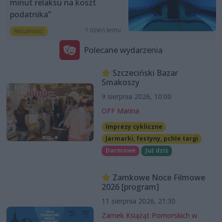
minut relaksu na koszt
podatnika”
1 dzień temu
Aktualności
Polecane wydarzenia
Szczeciński Bazar
Smakoszy
9 sierpnia 2026, 10:00
OFF Marina
Imprezy cykliczne
Jarmarki, festyny, pchle targi
Darmowe
Już dziś
Zamkowe Noce Filmowe
2026 [program]
11 sierpnia 2026, 21:30
Zamek Książąt Pomorskich w