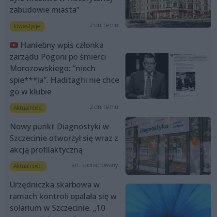
zabudowie miasta”
2 dni temu
Inwestycje
Haniebny wpis członka
zarządu Pogoni po śmierci
Morozowskiego: “niech
spie***la”. Haditaghi nie chce
go w klubie
2 dni temu
Aktualności
Nowy punkt Diagnostyki w
Szczecinie otworzył się wraz z
akcją profilaktyczną
art. sponsorowany
Aktualności
Urzędniczka skarbowa w
ramach kontroli opalała się w
solarium w Szczecinie. „10