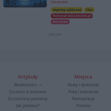
Szczecinie
Imprezy cykliczne
Film
Patronat wSzczecinie.pl
Darmowe
Artykuły
Miejsca
Wiadomości
Kluby i dyskoteki
Szczecin w budowie
Puby i kawiarnie
Szczecińscy pionierzy
Restauracje
Jak jedziesz?
Pizzerie