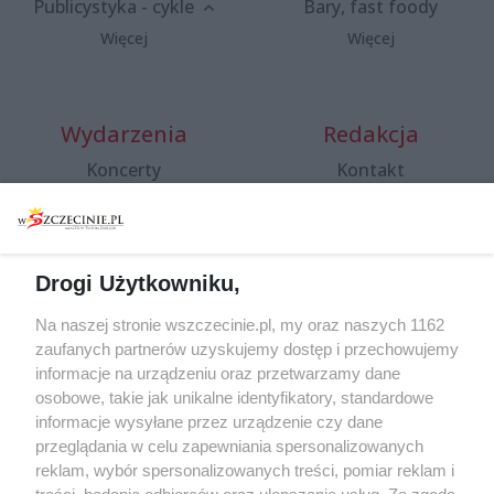
Publicystyka - cykle
Bary, fast foody
Więcej
Więcej
Wydarzenia
Redakcja
Koncerty
Kontakt
Warsztaty
Regulamin i polityka
prywatności
Spacery i oprowadzania
Reklama
Jarmarki, festyny, pchle
Drogi Użytkowniku,
targi
Redakcja
Wernisaże
Specjalny koncert z okazji
Na naszej stronie wszczecinie.pl, my oraz naszych 1162
20. urodzin portalu
zaufanych partnerów uzyskujemy dostęp i przechowujemy
Więcej
wSzczecinie.pl
informacje na urządzeniu oraz przetwarzamy dane
osobowe, takie jak unikalne identyfikatory, standardowe
Regulamin konkursów
informacje wysyłane przez urządzenie czy dane
śniadaniówka "Hej
przeglądania w celu zapewniania spersonalizowanych
Szczecin! Jest piątek!"
reklam, wybór spersonalizowanych treści, pomiar reklam i