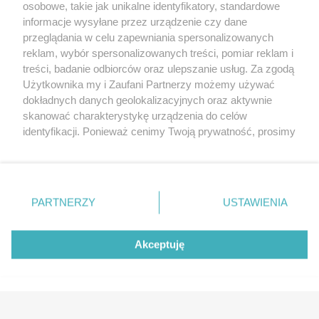
Wernisaże
Specjalny koncert z okazji
osobowe, takie jak unikalne identyfikatory, standardowe
informacje wysyłane przez urządzenie czy dane
20. urodzin portalu
Więcej
przeglądania w celu zapewniania spersonalizowanych
wSzczecinie.pl
reklam, wybór spersonalizowanych treści, pomiar reklam i
Regulamin konkursów
treści, badanie odbiorców oraz ulepszanie usług. Za zgodą
śniadaniówka "Hej
Użytkownika my i Zaufani Partnerzy możemy używać
Szczecin! Jest piątek!"
dokładnych danych geolokalizacyjnych oraz aktywnie
skanować charakterystykę urządzenia do celów
identyfikacji. Ponieważ cenimy Twoją prywatność, prosimy
o zgodę na korzystanie z tych technologii poprzez
Partnerzy
kliknięcie „Akceptuję”. Zgoda jest dobrowolna i zawsze
możesz ją zmienić/wycofać klikając przycisk ustawień
Praca Szczecin
prywatności znajdujący się w lewym dolnym rogu strony
the:protocol
PARTNERZY
USTAWIENIA
. Niektóre rodzaje przetwarzania danych nie wymagają
POZASzczecin.pl
zgody użytkownika, ale masz prawo sprzeciwić się
takiemu przetwarzaniu. Preferencje będą miały
Akceptuję
zastosowania tylko na tej witrynie.
© 2026 wSzczecinie.pl
Zapoznaj się z poniższymi informacjami, abyś mógł
świadomie i komfortowo korzystać z naszych serwisów
Created by GOD
internetowych. Szczegółowe informacje dotyczące