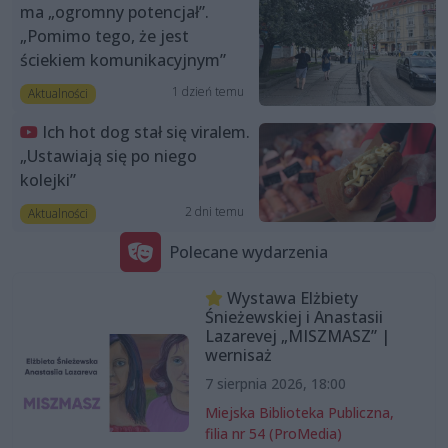
ma „ogromny potencjał”.
„Pomimo tego, że jest
ściekiem komunikacyjnym”
1 dzień temu
Aktualności
Ich hot dog stał się viralem.
„Ustawiają się po niego
kolejki”
2 dni temu
Aktualności
Polecane wydarzenia
Wystawa Elżbiety
Śnieżewskiej i Anastasii
Lazarevej „MISZMASZ” |
wernisaż
7 sierpnia 2026, 18:00
Miejska Biblioteka Publiczna,
filia nr 54 (ProMedia)