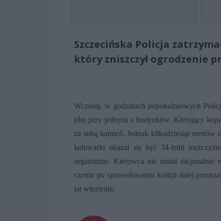
Szczecińska Policja zatrzym
który zniszczył ogrodzenie p
Wczoraj, w godzinach popołudniowych Policj
płot przy jednym z budynków. Kierujący kopa
za sobą kamień. Jednak kilkadziesiąt metrów 
ładowarki okazał się być 34-letni mężczyz
organizmie. Kierowca nie umiał racjonalnie 
czemu po spowodowaniu kolizji dalej poruszał
lat więzienia.