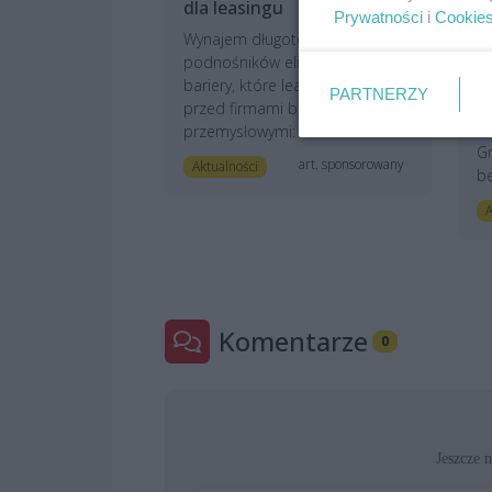
dla leasingu
w
Prywatności
i
Cookie
p
Wynajem długoterminowy
Za
podnośników eliminuje trzy
wy
bariery, które leasing stawia
PARTNERZY
na
przed firmami budowlanymi i
Ea
przemysłowymi: wkład w...
Gr
art. sponsorowany
Aktualności
be
A
Komentarze
0
Jeszcze 