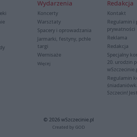
Wydarzenia
Redakcja
eki
Koncerty
Kontakt
nie
Warsztaty
Regulamin i 
prywatności
Spacery i oprowadzania
Reklama
Jarmarki, festyny, pchle
targi
Redakcja
ody
Wernisaże
Specjalny kon
20. urodzin p
Więcej
wSzczecinie.
Regulamin 
śniadaniówk
Szczecin! Jes
© 2026 wSzczecinie.pl
Created by GOD