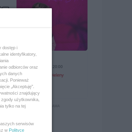
 dostęp i
lne identyfikatory,
SKOLIM
iania
7 sierpnia 2026, 20:00
anie odbiorców oraz
nych danych
Teatr Letni im. Heleny
kacji. Ponieważ
Majdaniec
ięcie „Akceptuję”.
Koncerty
ywatności znajdujący
ą zgody użytkownika,
 tylko na tej
 naszych serwisów
esz w
Polityce