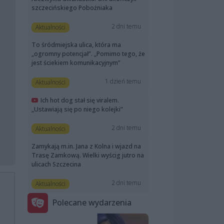
szczecińskiego Pobożniaka
2 dni temu
Aktualności
To śródmiejska ulica, która ma
„ogromny potencjał”. „Pomimo tego, że
jest ściekiem komunikacyjnym”
1 dzień temu
Aktualności
Ich hot dog stał się viralem.
„Ustawiają się po niego kolejki”
2 dni temu
Aktualności
Zamykają m.in. Jana z Kolna i wjazd na
Trasę Zamkową. Wielki wyścig jutro na
ulicach Szczecina
2 dni temu
Aktualności
Polecane wydarzenia