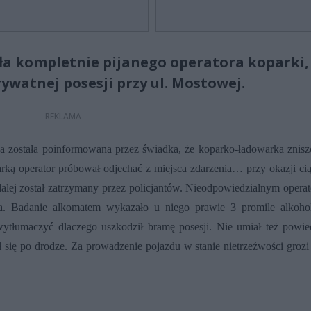
ała kompletnie pijanego operatora koparki,
rywatnej posesji przy ul. Mostowej.
a została poinformowana przez świadka, że koparko-ładowarka znisz
rką operator próbował odjechać z miejsca zdarzenia… przy okazji ci
dalej został zatrzymany przez policjantów. Nieodpowiedzialnym opera
na. Badanie alkomatem wykazało u niego prawie 3 promile alkoh
wytłumaczyć dlaczego uszkodził bramę posesji. Nie umiał też powie
 się po drodze. Za prowadzenie pojazdu w stanie nietrzeźwości grozi