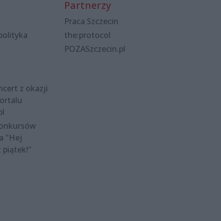
Partnerzy
Praca Szczecin
polityka
the:protocol
POZASzczecin.pl
cert z okazji
ortalu
pl
konkursów
a "Hej
t piątek!"