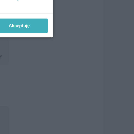
Akceptuję
,
h
ny