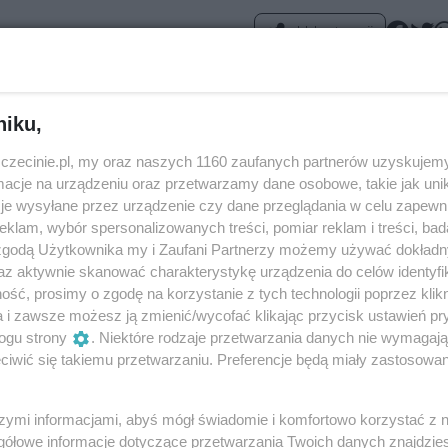
Udostępnij
niku,
zczecinie.pl, my oraz naszych 1160 zaufanych partnerów uzyskujemy
cje na urządzeniu oraz przetwarzamy dane osobowe, takie jak unika
je wysyłane przez urządzenie czy dane przeglądania w celu zapewn
klam, wybór spersonalizowanych treści, pomiar reklam i treści, bad
 zgodą Użytkownika my i Zaufani Partnerzy możemy używać dokład
az aktywnie skanować charakterystykę urządzenia do celów identyfi
ść, prosimy o zgodę na korzystanie z tych technologii poprzez klikn
a i zawsze możesz ją zmienić/wycofać klikając przycisk ustawień pr
ogu strony
. Niektóre rodzaje przetwarzania danych nie wymagaj
iwić się takiemu przetwarzaniu. Preferencje będą miały zastosowania
ykorzystując drewno
Spotkamy tutaj lokalnych
szymi informacjami, abyś mógł świadomie i komfortowo korzystać z
gzotyczne,
rolników, pszczelarzy i
gółowe informacje dotyczące przetwarzania Twoich danych znajdzi