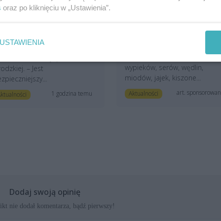
yremontowano deptak
producentów żywności.
s
oraz po kliknięciu w „Ustawienia”.
rzy cumujących jachtach
Przed nami Sobotni
Bazarek na Bronowickiej
kończyły się prace przy
Na stoiskach nie zabraknie
mianie drewnianej
USTAWIENIA
sezonowych owoców i warzyw
wierzchni deptaku w North
świeżego pieczywa, domowyc
st Marinie na Wyspie
wypieków, serów, wędlin,
odzkiej. – Jest
miodów, jajek, kiszone...
zpieczniejszy...
art. sponsorowa
Aktualności
1 godzina temu
ktualności
Dodaj swoją opinię
nikt nie dodał komentarza, bądź pierwszy!