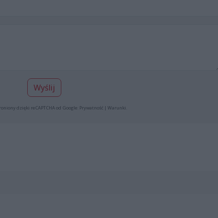
Wyślij
roniony dzięki reCAPTCHA od Google:
Prywatność
|
Warunki
.