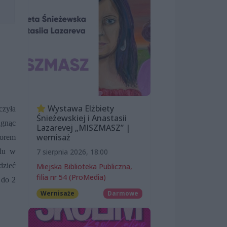
Wystawa Elżbiety
czyła
Śnieżewskiej i Anastasii
ągnąc
Lazarevej „MISZMASZ” |
wernisaż
torem
7 sierpnia 2026, 18:00
olu w
dzieć
Miejska Biblioteka Publiczna,
filia nr 54 (ProMedia)
 do 2
Wernisaże
Darmowe