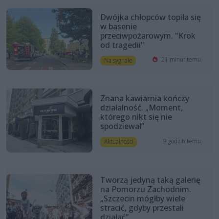
Dwójka chłopców topiła się
w basenie
przeciwpożarowym. "Krok
od tragedii"
21 minut temu
Na sygnale
Znana kawiarnia kończy
działalność. „Moment,
którego nikt się nie
spodziewał”
9 godzin temu
Aktualności
Tworzą jedyną taką galerię
na Pomorzu Zachodnim.
„Szczecin mógłby wiele
stracić, gdyby przestali
działać”