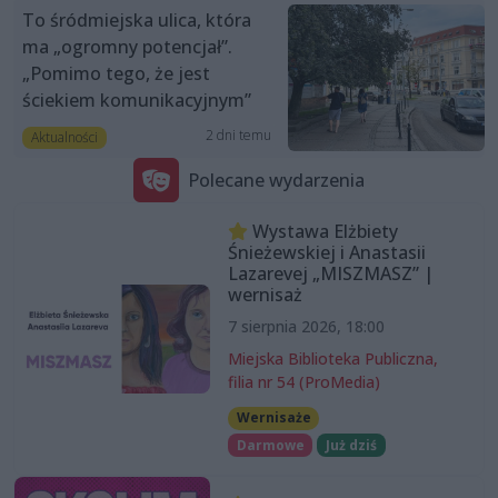
To śródmiejska ulica, która
ma „ogromny potencjał”.
„Pomimo tego, że jest
ściekiem komunikacyjnym”
2 dni temu
Aktualności
Polecane wydarzenia
Wystawa Elżbiety
Śnieżewskiej i Anastasii
Lazarevej „MISZMASZ” |
wernisaż
7 sierpnia 2026, 18:00
Miejska Biblioteka Publiczna,
filia nr 54 (ProMedia)
Wernisaże
Darmowe
Już dziś