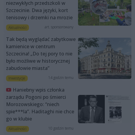
niezwykłych przedszkoli w
Szczecinie. Dwa języki, kort
tenisowy i drzemki na mrozie
art. sponsorowany
Aktualności
Tak będą wyglądać zabytkowe
kamienice w centrum
Szczecina! „Do tej pory to nie
było możliwe w historycznej
zabudowie miasta”
14 godzin temu
Inwestycje
Haniebny wpis członka
zarządu Pogoni po śmierci
Morozowskiego: “niech
spie***la”. Haditaghi nie chce
go w klubie
10 godzin temu
Aktualności