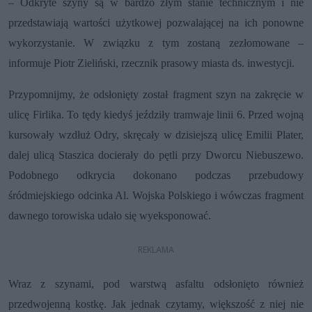
– Odkryte szyny są w bardzo złym stanie technicznym i nie
przedstawiają wartości użytkowej pozwalającej na ich ponowne
wykorzystanie. W związku z tym zostaną zezłomowane –
informuje Piotr Zieliński, rzecznik prasowy miasta ds. inwestycji.
Przypomnijmy, że odsłonięty został fragment szyn na zakręcie w
ulicę Firlika. To tędy kiedyś jeździły tramwaje linii 6. Przed wojną
kursowały wzdłuż Odry, skręcały w dzisiejszą ulicę Emilii Plater,
dalej ulicą Staszica docierały do pętli przy Dworcu Niebuszewo.
Podobnego odkrycia dokonano podczas przebudowy
śródmiejskiego odcinka Al. Wojska Polskiego i wówczas fragment
dawnego torowiska udało się wyeksponować.
Wraz z szynami, pod warstwą asfaltu odsłonięto również
przedwojenną kostkę. Jak jednak czytamy, większość z niej nie