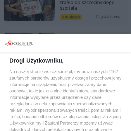
trafiło do szczecińskiego
szpitala
10 godzin temu
Aktualności
Dramat w Szczecinie.
Przywiązany do łóżka pies w
pustym mieszkaniu
Drogi Użytkowniku,
11 godzin temu
Na sygnale
Na naszej stronie wszczecinie.pl, my oraz naszych 1162
zaufanych partnerów uzyskujemy dostęp i przechowujemy
informacje na urządzeniu oraz przetwarzamy dane
osobowe, takie jak unikalne identyfikatory, standardowe
Komentarze
informacje wysyłane przez urządzenie czy dane
przeglądania w celu zapewniania spersonalizowanych
reklam, wybór spersonalizowanych treści, pomiar reklam i
treści, badanie odbiorców oraz ulepszanie usług. Za zgodą
Użytkownika my i Zaufani Partnerzy możemy używać
dokładnych danych geolokalizacyjnych oraz aktywnie