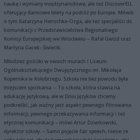
naukę i wymiany międzynarodowe, ale też DiscoverEU,
oferujący darmowe bilety na podróż po Europie. Mówili
o tym Katarzyna Henschke-Ozga, ale też specjaliści ds.
komunikacji z Przedstawicielstwa Regionalnego
Komisji Europejskiej we Wrocławiu – Rafał Gwizd oraz
Martyna Gacek- Świecik.
Młodzież gościło w swoich murach I Liceum
Ogólnokształcącego Dwujęzycznego im. Mikołaja
Kopernika w Kołobrzegu. Szkoła nie bez powodu była
miejscem spotkania. – To szkoła, która stawia na
edukację językową, ale w Dniu Języków chcemy
podkreślić, jak ważny jest aspekt pewnego filtrowania
informacji, pewnego przekazywania informacji i też
etycznej komunikacji – mówi Artur Dzierkowski,
dyrektor szkoły. – Samo pojęcie fair speech, niesie ze
sobą taki cel, aby ta komunikacja była świadoma, aby