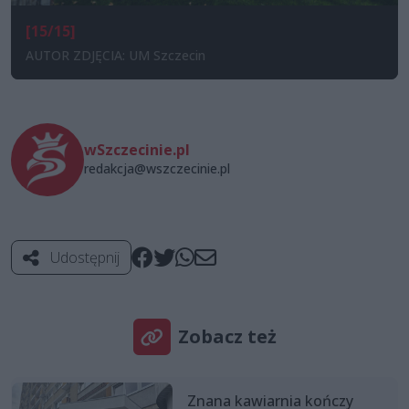
[15/15]
AUTOR ZDJĘCIA: UM Szczecin
wSzczecinie.pl
redakcja@wszczecinie.pl
Udostępnij
Zobacz też
Znana kawiarnia kończy