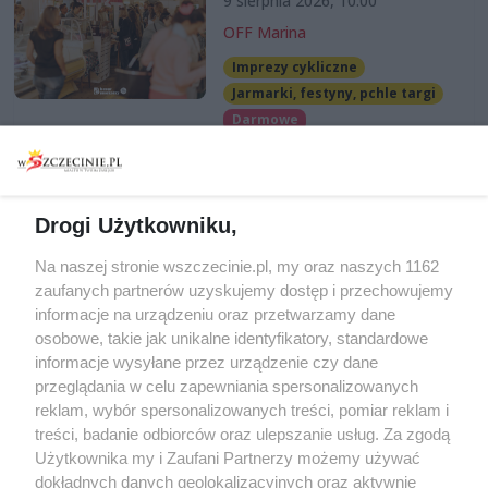
9 sierpnia 2026, 10:00
OFF Marina
Imprezy cykliczne
Jarmarki, festyny, pchle targi
Darmowe
Drogi Użytkowniku,
Na naszej stronie wszczecinie.pl, my oraz naszych 1162
zaufanych partnerów uzyskujemy dostęp i przechowujemy
informacje na urządzeniu oraz przetwarzamy dane
osobowe, takie jak unikalne identyfikatory, standardowe
Artykuły
Miejsca
informacje wysyłane przez urządzenie czy dane
przeglądania w celu zapewniania spersonalizowanych
Wiadomości
Kluby i dyskoteki
reklam, wybór spersonalizowanych treści, pomiar reklam i
Szczecin w budowie
Puby i kawiarnie
treści, badanie odbiorców oraz ulepszanie usług. Za zgodą
Szczecińscy pionierzy
Restauracje
Użytkownika my i Zaufani Partnerzy możemy używać
dokładnych danych geolokalizacyjnych oraz aktywnie