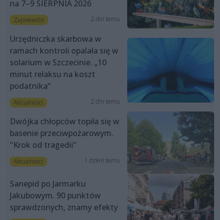
na 7–9 SIERPNIA 2026
2 dni temu
Zapowiedzi
Urzędniczka skarbowa w
ramach kontroli opalała się w
solarium w Szczecinie. „10
minut relaksu na koszt
podatnika”
2 dni temu
Aktualności
Dwójka chłopców topiła się w
basenie przeciwpożarowym.
"Krok od tragedii"
1 dzień temu
Aktualności
Sanepid po Jarmarku
Jakubowym. 90 punktów
sprawdzonych, znamy efekty