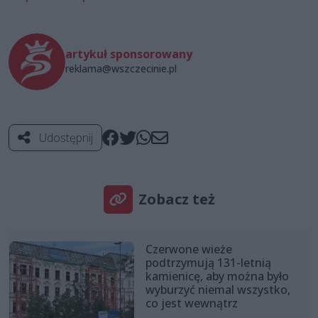
artykuł sponsorowany
reklama@wszczecinie.pl
Udostępnij
Zobacz też
Czerwone wieże
podtrzymują 131-letnią
kamienicę, aby można było
wyburzyć niemal wszystko,
co jest wewnątrz