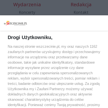
Wydarzenia
Redakcja
Koncerty
Kontakt
Warsztaty
Regulamin i polityka
prywatności
Spacery i oprowadzania
Reklama
Jarmarki, festyny, pchle
Drogi Użytkowniku,
targi
Redakcja
Wernisaże
Specjalny koncert z okazji
Na naszej stronie wszczecinie.pl, my oraz naszych 1162
20. urodzin portalu
zaufanych partnerów uzyskujemy dostęp i przechowujemy
Więcej
wSzczecinie.pl
informacje na urządzeniu oraz przetwarzamy dane
osobowe, takie jak unikalne identyfikatory, standardowe
Regulamin konkursów
informacje wysyłane przez urządzenie czy dane
śniadaniówka "Hej
przeglądania w celu zapewniania spersonalizowanych
Szczecin! Jest piątek!"
reklam, wybór spersonalizowanych treści, pomiar reklam i
treści, badanie odbiorców oraz ulepszanie usług. Za zgodą
Użytkownika my i Zaufani Partnerzy możemy używać
dokładnych danych geolokalizacyjnych oraz aktywnie
Partnerzy
skanować charakterystykę urządzenia do celów
Praca Szczecin
identyfikacji. Ponieważ cenimy Twoją prywatność, prosimy