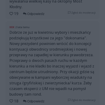
wywalania wielkiej kasy na okropny Most
Kłodny.
Zgłoś do moderacji
19
Odpowiedz
XXX
2 lata temu
Dobrze ze juz w kwietniu wybory i mieszkańcy
podziękują krzystkowi za jego "dokonania".
Nowy prezydent powinien wrócić do koncepcji
kontyuacji obwodnicy srodmiejskiej i nowej
przeprawy na zapadłej w kierunku prawobrzeza.
Przeprawy o dwoch pasach ruchu w kazdym
kierunku a nie kładki bo inaczej wyjazd i wjazd z
centrum będzie utrudniony. Przy okazji gdzie są
obiecywane w kampani wyborczej wiadukty na
struga /gryfińskiej i zwierzyniecka/ kurza. Żeby
czasem eksperci z UM nie wpadli na pomysł
budowy tam rond.
Zgłoś do moderacji
18
Odpowiedz