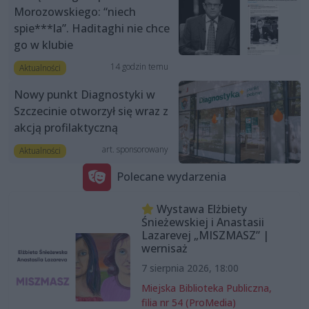
Morozowskiego: “niech
spie***la”. Haditaghi nie chce
go w klubie
14 godzin temu
Aktualności
Nowy punkt Diagnostyki w
Szczecinie otworzył się wraz z
akcją profilaktyczną
art. sponsorowany
Aktualności
Polecane wydarzenia
Wystawa Elżbiety
Śnieżewskiej i Anastasii
Lazarevej „MISZMASZ” |
wernisaż
7 sierpnia 2026, 18:00
Miejska Biblioteka Publiczna,
filia nr 54 (ProMedia)