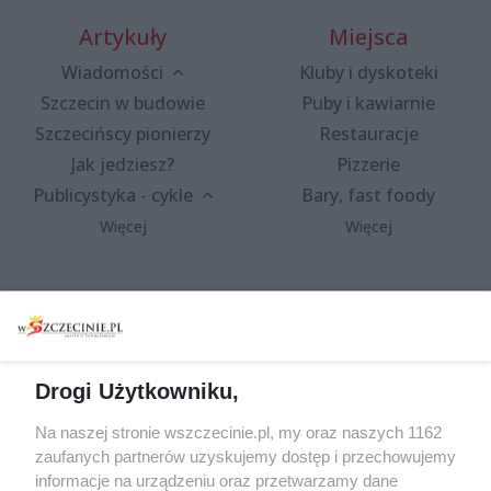
Artykuły
Miejsca
Wiadomości
Kluby i dyskoteki
Szczecin w budowie
Puby i kawiarnie
Szczecińscy pionierzy
Restauracje
Jak jedziesz?
Pizzerie
Publicystyka - cykle
Bary, fast foody
Więcej
Więcej
Wydarzenia
Redakcja
Koncerty
Kontakt
Warsztaty
Regulamin i polityka
Drogi Użytkowniku,
prywatności
Spacery i oprowadzania
Na naszej stronie wszczecinie.pl, my oraz naszych 1162
Reklama
Jarmarki, festyny, pchle
zaufanych partnerów uzyskujemy dostęp i przechowujemy
targi
Redakcja
informacje na urządzeniu oraz przetwarzamy dane