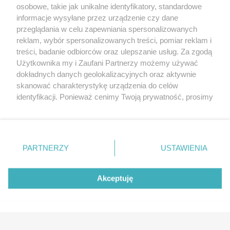
Wernisaże
Specjalny koncert z okazji
osobowe, takie jak unikalne identyfikatory, standardowe
informacje wysyłane przez urządzenie czy dane
20. urodzin portalu
Więcej
przeglądania w celu zapewniania spersonalizowanych
wSzczecinie.pl
reklam, wybór spersonalizowanych treści, pomiar reklam i
Regulamin konkursów
treści, badanie odbiorców oraz ulepszanie usług. Za zgodą
śniadaniówka "Hej
Użytkownika my i Zaufani Partnerzy możemy używać
Szczecin! Jest piątek!"
dokładnych danych geolokalizacyjnych oraz aktywnie
skanować charakterystykę urządzenia do celów
identyfikacji. Ponieważ cenimy Twoją prywatność, prosimy
o zgodę na korzystanie z tych technologii poprzez
Partnerzy
kliknięcie „Akceptuję”. Zgoda jest dobrowolna i zawsze
możesz ją zmienić/wycofać klikając przycisk ustawień
Praca Szczecin
prywatności znajdujący się w lewym dolnym rogu strony
the:protocol
PARTNERZY
USTAWIENIA
. Niektóre rodzaje przetwarzania danych nie wymagają
POZASzczecin.pl
zgody użytkownika, ale masz prawo sprzeciwić się
takiemu przetwarzaniu. Preferencje będą miały
Akceptuję
zastosowania tylko na tej witrynie.
© 2026 wSzczecinie.pl
Zapoznaj się z poniższymi informacjami, abyś mógł
świadomie i komfortowo korzystać z naszych serwisów
Created by GOD
internetowych. Szczegółowe informacje dotyczące