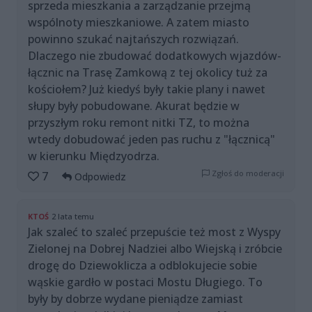
sprzeda mieszkania a zarządzanie przejmą
wspólnoty mieszkaniowe. A zatem miasto
powinno szukać najtańszych rozwiązań.
Dlaczego nie zbudować dodatkowych wjazdów-
łącznic na Trasę Zamkową z tej okolicy tuż za
kościołem? Już kiedyś były takie plany i nawet
słupy były pobudowane. Akurat będzie w
przyszłym roku remont nitki TZ, to można
wtedy dobudować jeden pas ruchu z "łącznicą"
w kierunku Międzyodrza.
Zgłoś do moderacji
7
Odpowiedz
KTOŚ
2 lata temu
Jak szaleć to szaleć przepuście też most z Wyspy
Zielonej na Dobrej Nadziei albo Wiejską i zróbcie
drogę do Dziewoklicza a odblokujecie sobie
wąskie gardło w postaci Mostu Długiego. To
były by dobrze wydane pieniądze zamiast