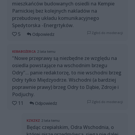
mieszkańców budowanych osiedli na Kempie
Parnickiej bez kolejnych nakladów na
przebudowę układu komunikacyjnego
Spedytorska -Energrtyków.
Zgłoś do moderacji
5
Odpowiedz
KEBABOŻERCA
2 lata temu
"Nowe przeprawy są niezbędne ze względu na
osiedla powstające na wschodnim brzegu
Odry"... panie redaktorzę, to nie wschodni brzeg
Odry tylko Międzyodrze. Wschodni (a bardziej
poprawnie prawy) brzeg Odry to Dąbie, Zdroje i
Podjuchy.
Zgłoś do moderacji
11
Odpowiedz
KZKZKZ
2 lata temu
Będąc czepialskim, Odra Wschodnia, o
której pisze przedmówca, sięga nie dalej,