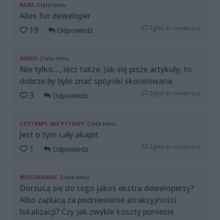
BABA
2 lata temu
Alles fur deweloper
Zgłoś do moderacji
19
Odpowiedz
SNEED
2 lata temu
Nie tylko…, lecz także. Jak się pisze artykuły, to
dobrze by było znać spójniki skorelowane.
Zgłoś do moderacji
3
Odpowiedz
CZYTAMY, NIE PYTAMY
2 lata temu
Jest o tym cały akapit.
Zgłoś do moderacji
1
Odpowiedz
MIESZKANIEC
2 lata temu
Dorzucą się do tego jakoś ekstra deweloperzy?
Albo zapłacą za podniesienie atrakcyjności
lokalizacji? Czy jak zwykle koszty poniesie