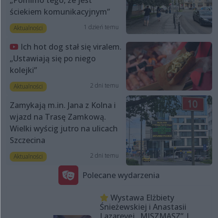
ściekiem komunikacyjnym”
1 dzień temu
Aktualności
Ich hot dog stał się viralem.
„Ustawiają się po niego
kolejki”
2 dni temu
Aktualności
Zamykają m.in. Jana z Kolna i
wjazd na Trasę Zamkową.
Wielki wyścig jutro na ulicach
Szczecina
2 dni temu
Aktualności
Polecane wydarzenia
Wystawa Elżbiety
Śnieżewskiej i Anastasii
Lazarevej „MISZMASZ” |