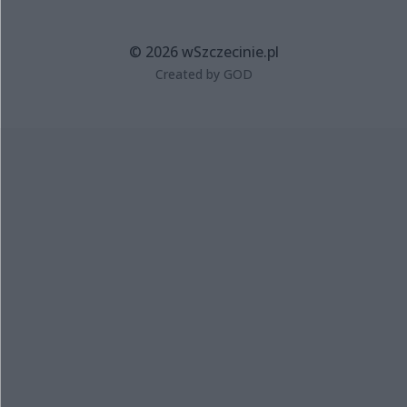
© 2026 wSzczecinie.pl
Created by GOD