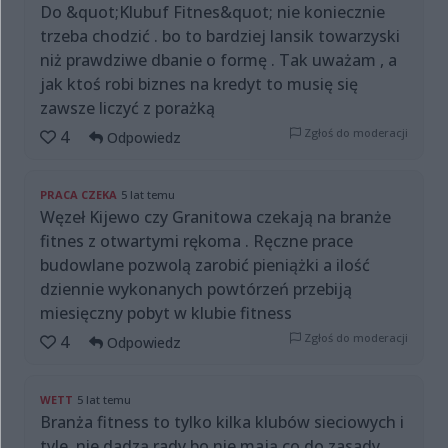
Do &quot;Klubuf Fitnes&quot; nie koniecznie
trzeba chodzić . bo to bardziej lansik towarzyski
niż prawdziwe dbanie o formę . Tak uważam , a
jak ktoś robi biznes na kredyt to musię się
zawsze liczyć z porażką
Zgłoś do moderacji
4
Odpowiedz
PRACA CZEKA
5 lat temu
Węzeł Kijewo czy Granitowa czekają na branże
fitnes z otwartymi rękoma . Ręczne prace
budowlane pozwolą zarobić pieniążki a ilość
dziennie wykonanych powtórzeń przebiją
miesięczny pobyt w klubie fitness
Zgłoś do moderacji
4
Odpowiedz
WETT
5 lat temu
Branża fitness to tylko kilka klubów sieciowych i
tyle, nie dadzą rady bo nie mają co do zasady