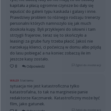
kapitału a płacą ogromne czynsze bo dały się
wpuścić do galerii typu kaskada i galaxy i inne.
Prawdziwy problem to różnego rodzaju trenerzy
personalni których namnozylo się jak much
dookoła kupy. Byli przyklejeni do siłowni i tam
strzygli frajerow, teraz się to skończyło a
leasingi za grube fury trzeba płacić. Jakoś nie
narzekają klienci, ci poćwiczą w domu albo pójdą
do lasu pobiegać a na koniec zobaczą ile im
jeszcze kasy zostało.
Zgłoś do moderacji
8
Odpowiedz
WALDI
5 lat temu
sytuacja nie jest katastroficzna tylko
katastrofalna, to tak na marginesie panie
redaktorze Kaczmarek. Katastroficzny może być
film, jako gatunek.
Zgłoś do moderacji