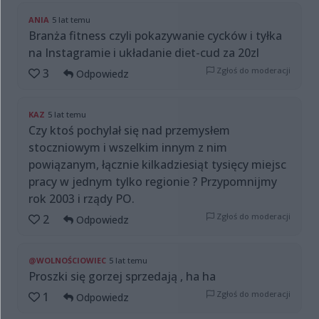
ANIA
5 lat temu
Branża fitness czyli pokazywanie cycków i tyłka
na Instagramie i układanie diet-cud za 20zl
Zgłoś do moderacji
3
Odpowiedz
KAZ
5 lat temu
Czy ktoś pochylał się nad przemysłem
stoczniowym i wszelkim innym z nim
powiązanym, łącznie kilkadziesiąt tysięcy miejsc
pracy w jednym tylko regionie ? Przypomnijmy
rok 2003 i rządy PO.
Zgłoś do moderacji
2
Odpowiedz
@WOLNOŚCIOWIEC
5 lat temu
Proszki się gorzej sprzedają , ha ha
Zgłoś do moderacji
1
Odpowiedz