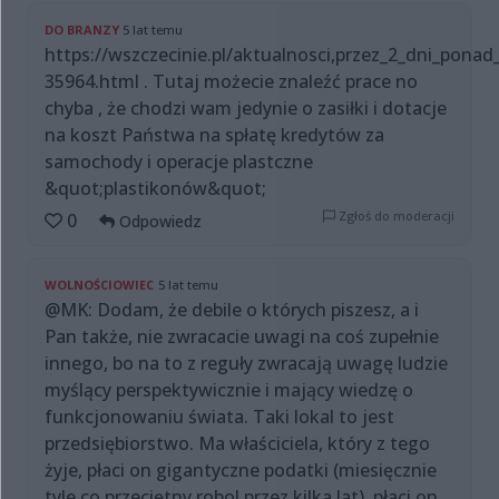
DO BRANZY
5 lat temu
https://wszczecinie.pl/aktualnosci,przez_2_dni_pona
35964.html . Tutaj możecie znaleźć prace no
chyba , że chodzi wam jedynie o zasiłki i dotacje
na koszt Państwa na spłatę kredytów za
samochody i operacje plastczne
&quot;plastikonów&quot;
Zgłoś do moderacji
0
Odpowiedz
WOLNOŚCIOWIEC
5 lat temu
@MK: Dodam, że debile o których piszesz, a i
Pan także, nie zwracacie uwagi na coś zupełnie
innego, bo na to z reguły zwracają uwagę ludzie
myślący perspektywicznie i mający wiedzę o
funkcjonowaniu świata. Taki lokal to jest
przedsiębiorstwo. Ma właściciela, który z tego
żyje, płaci on gigantyczne podatki (miesięcznie
tyle co przeciętny robol przez kilka lat), płaci on