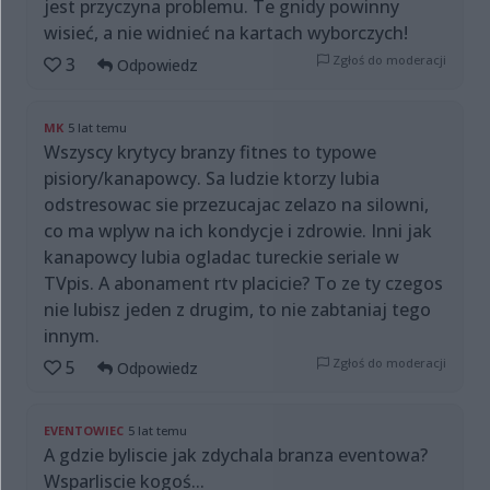
jest przyczyna problemu. Te gnidy powinny
wisieć, a nie widnieć na kartach wyborczych!
Zgłoś do moderacji
3
Odpowiedz
MK
5 lat temu
Wszyscy krytycy branzy fitnes to typowe
pisiory/kanapowcy. Sa ludzie ktorzy lubia
odstresowac sie przezucajac zelazo na silowni,
co ma wplyw na ich kondycje i zdrowie. Inni jak
kanapowcy lubia ogladac tureckie seriale w
TVpis. A abonament rtv placicie? To ze ty czegos
nie lubisz jeden z drugim, to nie zabtaniaj tego
innym.
Zgłoś do moderacji
5
Odpowiedz
EVENTOWIEC
5 lat temu
A gdzie byliscie jak zdychala branza eventowa?
Wsparliscie kogoś...