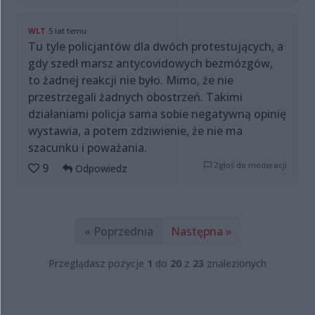
WLT
5 lat temu
Tu tyle policjantów dla dwóch protestujących, a
gdy szedł marsz antycovidowych bezmózgów,
to żadnej reakcji nie było. Mimo, że nie
przestrzegali żadnych obostrzeń. Takimi
działaniami policja sama sobie negatywną opinię
wystawia, a potem zdziwienie, że nie ma
szacunku i poważania.
Zgłoś do moderacji
9
Odpowiedz
« Poprzednia
Następna »
Przeglądasz pozycje
1
do
20
z
23
znalezionych