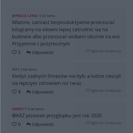
@PRACA CZEKA
5 lat temu
Właśnie, zamiast bezproduktywnie przerzucać
kilogramy na siłowni lepiej zatrudnić się na
budowie albo przerzucać widłami obornik na wsi.
Przyjemne z pożytecznym
Zgłoś do moderacji
3
Odpowiedz
YETI
5 lat temu
Kiedyś żadnych fitnesów nie było a ludzie cieszyli
się lepszym zdrowiem niż teraz.
Zgłoś do moderacji
4
Odpowiedz
QWERTY
5 lat temu
@KAZ pisowski przygłupku jest rok 2020.
Zgłoś do moderacji
0
Odpowiedz