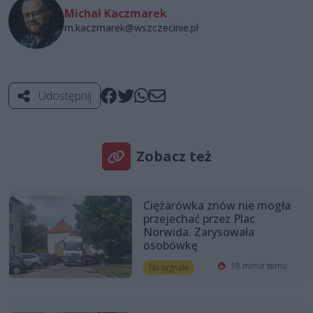
Michał Kaczmarek
m.kaczmarek@wszczecinie.pl
Udostępnij
Zobacz też
Ciężarówka znów nie mogła
przejechać przez Plac
Norwida. Zarysowała
osobówkę
18 minut temu
Na sygnale