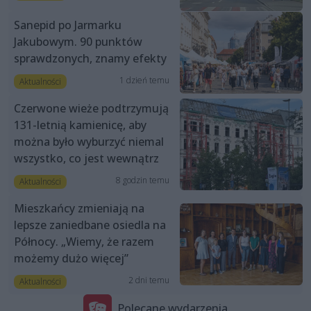
Sanepid po Jarmarku
Jakubowym. 90 punktów
sprawdzonych, znamy efekty
1 dzień temu
Aktualności
Czerwone wieże podtrzymują
131-letnią kamienicę, aby
można było wyburzyć niemal
wszystko, co jest wewnątrz
8 godzin temu
Aktualności
Mieszkańcy zmieniają na
lepsze zaniedbane osiedla na
Północy. „Wiemy, że razem
możemy dużo więcej”
2 dni temu
Aktualności
Polecane wydarzenia