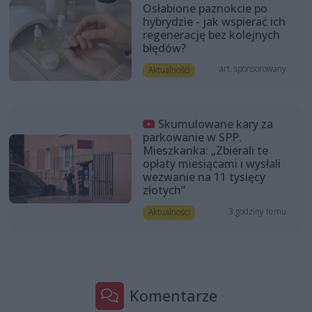
Osłabione paznokcie po
hybrydzie - jak wspierać ich
regenerację bez kolejnych
błędów?
art. sponsorowany
Aktualności
Skumulowane kary za
parkowanie w SPP.
Mieszkanka: „Zbierali te
opłaty miesiącami i wysłali
wezwanie na 11 tysięcy
złotych”
3 godziny temu
Aktualności
Komentarze