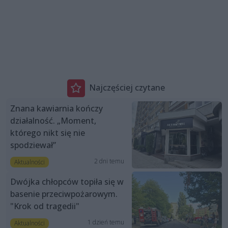
Najczęściej czytane
Znana kawiarnia kończy
działalność. „Moment,
którego nikt się nie
spodziewał”
2 dni temu
Aktualności
Dwójka chłopców topiła się w
basenie przeciwpożarowym.
"Krok od tragedii"
1 dzień temu
Aktualności