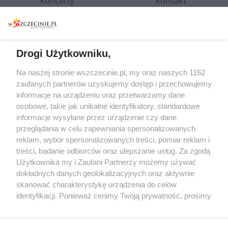
Koncerty
Kontakt
Warsztaty
Regulamin i polityka
prywatności
Spacery i oprowadzania
Reklama
Jarmarki, festyny, pchle
Drogi Użytkowniku,
targi
Redakcja
Wernisaże
Specjalny koncert z okazji
Na naszej stronie wszczecinie.pl, my oraz naszych 1162
20. urodzin portalu
zaufanych partnerów uzyskujemy dostęp i przechowujemy
Więcej
wSzczecinie.pl
informacje na urządzeniu oraz przetwarzamy dane
osobowe, takie jak unikalne identyfikatory, standardowe
Regulamin konkursów
informacje wysyłane przez urządzenie czy dane
śniadaniówka "Hej
przeglądania w celu zapewniania spersonalizowanych
Szczecin! Jest piątek!"
reklam, wybór spersonalizowanych treści, pomiar reklam i
treści, badanie odbiorców oraz ulepszanie usług. Za zgodą
Użytkownika my i Zaufani Partnerzy możemy używać
dokładnych danych geolokalizacyjnych oraz aktywnie
Partnerzy
skanować charakterystykę urządzenia do celów
Praca Szczecin
identyfikacji. Ponieważ cenimy Twoją prywatność, prosimy
o zgodę na korzystanie z tych technologii poprzez
the:protocol
kliknięcie „Akceptuję”. Zgoda jest dobrowolna i zawsze
POZASzczecin.pl