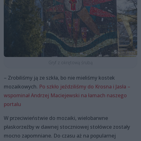
Gryf z okrętową śrubą
– Zrobiliśmy ją ze szkła, bo nie mieliśmy kostek
mozaikowych.
Po szkło jeździliśmy do Krosna i Jasła –
wspominał Andrzej Maciejewski na łamach naszego
portalu
W przeciwieństwie do mozaiki, wielobarwne
płaskorzeźby w dawnej stoczniowej stołówce zostały
mocno zapomniane. Do czasu aż na popularnej