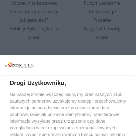
Szczecin w budowie
Puby i kawiarnie
Szczecińscy pionierzy
Restauracje
Jak jedziesz?
Pizzerie
Publicystyka - cykle
Bary, fast foody
Więcej
Więcej
Wydarzenia
Redakcja
Koncerty
Kontakt
Warsztaty
Regulamin i polityka
Drogi Użytkowniku,
prywatności
Spacery i oprowadzania
Na naszej stronie wszczecinie.pl, my oraz naszych 1160
Reklama
Jarmarki, festyny, pchle
zaufanych partnerów uzyskujemy dostęp i przechowujemy
targi
Redakcja
informacje na urządzeniu oraz przetwarzamy dane
Wernisaże
Specjalny koncert z okazji
osobowe, takie jak unikalne identyfikatory, standardowe
informacje wysyłane przez urządzenie czy dane
20. urodzin portalu
Więcej
przeglądania w celu zapewniania spersonalizowanych
wSzczecinie.pl
reklam, wybór spersonalizowanych treści, pomiar reklam i