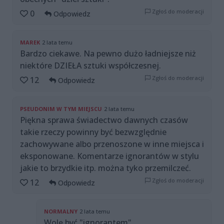
Zgłoś do moderacji
0
Odpowiedz
MAREK
2 lata temu
Bardzo ciekawe. Na pewno dużo ładniejsze niż
niektóre DZIEŁA sztuki współczesnej.
Zgłoś do moderacji
12
Odpowiedz
PSEUDONIM W TYM MIEJSCU
2 lata temu
Piękna sprawa świadectwo dawnych czasów
takie rzeczy powinny być bezwzględnie
zachowywane albo przenoszone w inne miejsca i
eksponowane. Komentarze ignorantów w stylu
jakie to brzydkie itp. można tyko przemilczeć.
Zgłoś do moderacji
12
Odpowiedz
NORMALNY
2 lata temu
Wolę być "ignorantem"