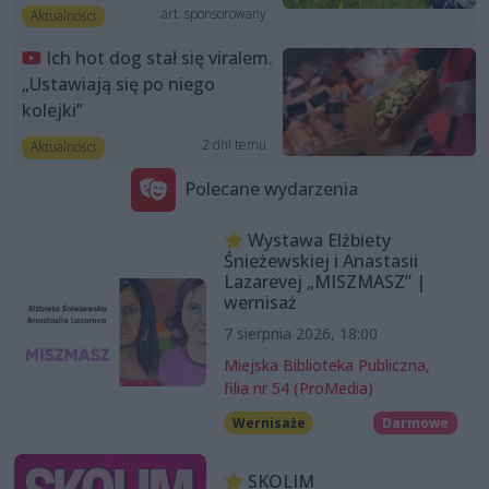
art. sponsorowany
Aktualności
Ich hot dog stał się viralem.
„Ustawiają się po niego
kolejki”
2 dni temu
Aktualności
Polecane wydarzenia
Wystawa Elżbiety
Śnieżewskiej i Anastasii
Lazarevej „MISZMASZ” |
wernisaż
7 sierpnia 2026, 18:00
Miejska Biblioteka Publiczna,
filia nr 54 (ProMedia)
Wernisaże
Darmowe
SKOLIM