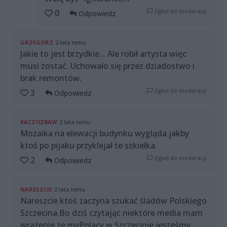
Zgłoś do moderacji
0
Odpowiedz
GRZEGORZ
2 lata temu
Jakie to jest brzydkie... Ale robił artysta więc
musi zostać. Uchowało się przez dziadostwo i
brak remontów.
Zgłoś do moderacji
3
Odpowiedz
KACZOZBAW
2 lata temu
Mozaika na elewacji budynku wygląda jakby
ktoś po pijaku przyklejał te szkiełka.
Zgłoś do moderacji
2
Odpowiedz
NARESZCIE
2 lata temu
Nareszcie ktoś zaczyna szukać śladów Polskiego
Szczecina.Bo dziś czytając niektóre media mam
wrażenie że myPolacy w Szczecinie jesteśmy