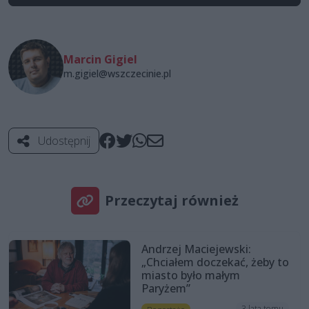
Marcin Gigiel
m.gigiel@wszczecinie.pl
Udostępnij
Przeczytaj również
Andrzej Maciejewski:
„Chciałem doczekać, żeby to
miasto było małym
Paryżem”
3 lata temu