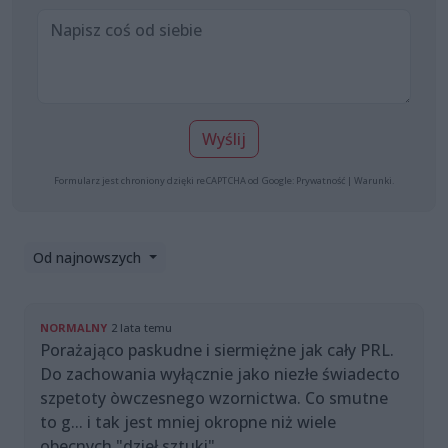
Wyślij
Formularz jest chroniony dzięki reCAPTCHA od Google:
Prywatność
|
Warunki
.
Od najnowszych
NORMALNY
2 lata temu
Porażająco paskudne i siermiężne jak cały PRL.
Do zachowania wyłącznie jako niezłe świadecto
szpetoty òwczesnego wzornictwa. Co smutne
to g... i tak jest mniej okropne niż wiele
obecnych "dzieł sztuki".