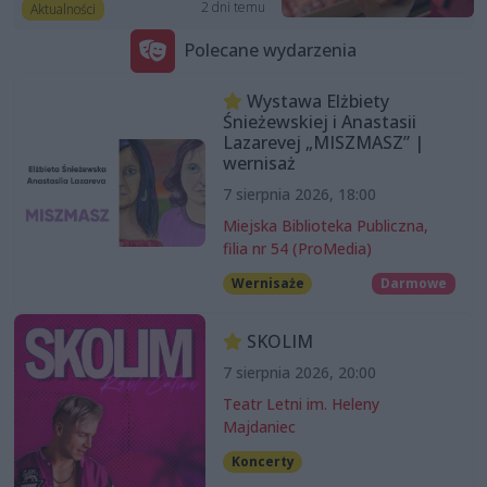
2 dni temu
Aktualności
Polecane wydarzenia
Wystawa Elżbiety
Śnieżewskiej i Anastasii
Lazarevej „MISZMASZ” |
wernisaż
7 sierpnia 2026, 18:00
Miejska Biblioteka Publiczna,
filia nr 54 (ProMedia)
Wernisaże
Darmowe
SKOLIM
7 sierpnia 2026, 20:00
Teatr Letni im. Heleny
Majdaniec
Koncerty