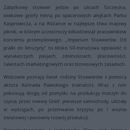
Zabytkowy stoewer jedzie po ulicach Szczecina,
wiekowe greify mkną po spacerowych alejkach Parku
Kasprowicza, a na Różance w najlepsze trwa majowy
piknik, w którym uczestniczy kilkadziesiąt pracowników
koncernu przemysłowego. „Imperium Stoewerów. Od
pralki do limuzyny” to blisko 50-minutowa opowieść o
wynalazczych pasjach, zdolnościach, pracowitości,
talentach marketingowych oraz biznesowych zasadach.
Widzowie poznają świat rodziny Stoewerów z pomocą
aktora Konrada Pawickiego (narrator). Wraz z nim
pokonują drogę od pomysłu na produkcję maszyn do
szycia, przez rowery Greif, pierwsze samochody, udziały
w wyścigach, po przetrwanie kryzysu po I wojnie
światowej i ponowny rozwój produkcji.