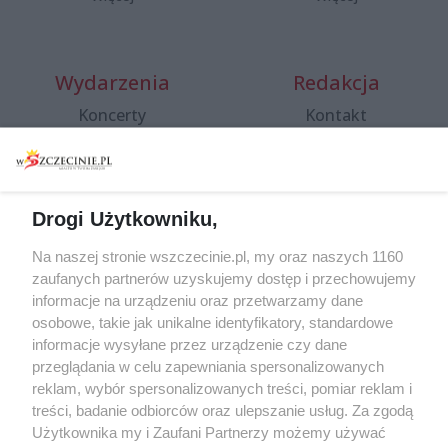
Wydarzenia
Redakcja
Koncerty
Kontakt
Warsztaty
Regulamin i polityka
prywatności
Spacery i oprowadzania
Reklama
Jarmarki, festyny, pchle
Drogi Użytkowniku,
targi
Redakcja
Wernisaże
Specjalny koncert z okazji
Na naszej stronie wszczecinie.pl, my oraz naszych 1160
20. urodzin portalu
zaufanych partnerów uzyskujemy dostęp i przechowujemy
Więcej
wSzczecinie.pl
informacje na urządzeniu oraz przetwarzamy dane
osobowe, takie jak unikalne identyfikatory, standardowe
Regulamin konkursów
informacje wysyłane przez urządzenie czy dane
śniadaniówka "Hej
przeglądania w celu zapewniania spersonalizowanych
Szczecin! Jest piątek!"
reklam, wybór spersonalizowanych treści, pomiar reklam i
treści, badanie odbiorców oraz ulepszanie usług. Za zgodą
Użytkownika my i Zaufani Partnerzy możemy używać