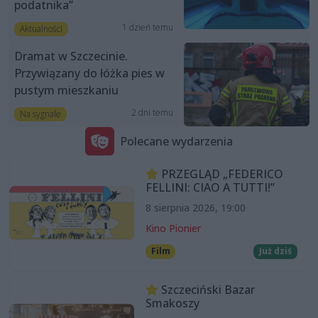
podatnika”
1 dzień temu
Aktualności
Dramat w Szczecinie.
Przywiązany do łóżka pies w
pustym mieszkaniu
2 dni temu
Na sygnale
Polecane wydarzenia
PRZEGLĄD „FEDERICO
FELLINI: CIAO A TUTTI!”
8 sierpnia 2026, 19:00
Kino Pionier
Film
Już dziś
Szczeciński Bazar
Smakoszy