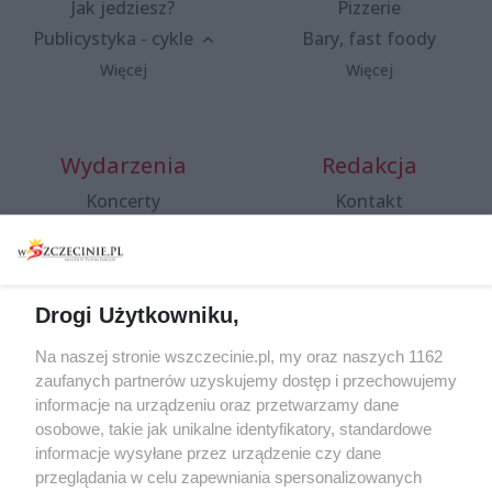
Jak jedziesz?
Pizzerie
Publicystyka - cykle
Bary, fast foody
Więcej
Więcej
Wydarzenia
Redakcja
Koncerty
Kontakt
Warsztaty
Regulamin i polityka
prywatności
Spacery i oprowadzania
Reklama
Jarmarki, festyny, pchle
Drogi Użytkowniku,
targi
Redakcja
Wernisaże
Specjalny koncert z okazji
Na naszej stronie wszczecinie.pl, my oraz naszych 1162
20. urodzin portalu
zaufanych partnerów uzyskujemy dostęp i przechowujemy
Więcej
wSzczecinie.pl
informacje na urządzeniu oraz przetwarzamy dane
osobowe, takie jak unikalne identyfikatory, standardowe
Regulamin konkursów
informacje wysyłane przez urządzenie czy dane
śniadaniówka "Hej
przeglądania w celu zapewniania spersonalizowanych
Szczecin! Jest piątek!"