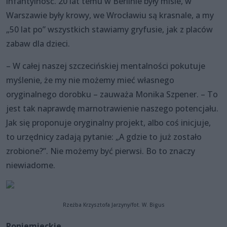
infantylność. 20 lat temu w Berlinie były misie, w
Warszawie były krowy, we Wrocławiu są krasnale, a my
„50 lat po” wszystkich stawiamy gryfusie, jak z placów
zabaw dla dzieci.
– W całej naszej szczecińskiej mentalności pokutuje
myślenie, że my nie możemy mieć własnego
oryginalnego dorobku – zauważa Monika Szpener. – To
jest tak naprawdę marnotrawienie naszego potencjału.
Jak się proponuje oryginalny projekt, albo coś inicjuje,
to urzędnicy zadają pytanie: „A gdzie to już zostało
zrobione?”. Nie możemy być pierwsi. Bo to znaczy
niewiadome.
Rzeźba Krzysztofa Jarzyny/fot. W. Bigus
Poniemieckie