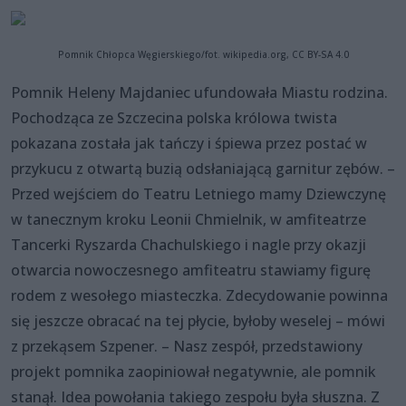
Pomnik Chłopca Węgierskiego/fot. wikipedia.org, CC BY-SA 4.0
Pomnik Heleny Majdaniec ufundowała Miastu rodzina.
Pochodząca ze Szczecina polska królowa twista
pokazana została jak tańczy i śpiewa przez postać w
przykucu z otwartą buzią odsłaniającą garnitur zębów. –
Przed wejściem do Teatru Letniego mamy Dziewczynę
w tanecznym kroku Leonii Chmielnik, w amfiteatrze
Tancerki Ryszarda Chachulskiego i nagle przy okazji
otwarcia nowoczesnego amfiteatru stawiamy figurę
rodem z wesołego miasteczka. Zdecydowanie powinna
się jeszcze obracać na tej płycie, byłoby weselej – mówi
z przekąsem Szpener. – Nasz zespół, przedstawiony
projekt pomnika zaopiniował negatywnie, ale pomnik
stanął. Idea powołania takiego zespołu była słuszna. Z