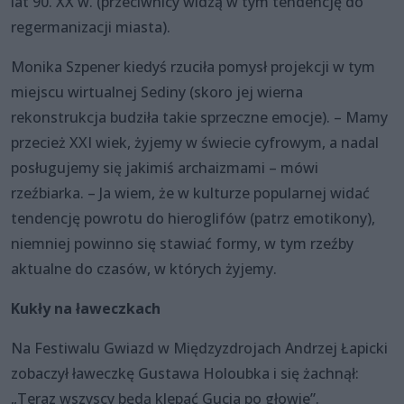
lat 90. XX w. (przeciwnicy widzą w tym tendencję do
regermanizacji miasta).
Monika Szpener kiedyś rzuciła pomysł projekcji w tym
miejscu wirtualnej Sediny (skoro jej wierna
rekonstrukcja budziła takie sprzeczne emocje). – Mamy
przecież XXI wiek, żyjemy w świecie cyfrowym, a nadal
posługujemy się jakimiś archaizmami – mówi
rzeźbiarka. – Ja wiem, że w kulturze popularnej widać
tendencję powrotu do hieroglifów (patrz emotikony),
niemniej powinno się stawiać formy, w tym rzeźby
aktualne do czasów, w których żyjemy.
Kukły na ławeczkach
Na Festiwalu Gwiazd w Międzyzdrojach Andrzej Łapicki
zobaczył ławeczkę Gustawa Holoubka i się żachnął:
„Teraz wszyscy będą klepać Gucia po głowie”.