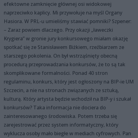
efektowne zamknięcie głównej osi widokowej
naprzeciwko kaplicy. Mi przywołuje na myśl Organy
Hasiora. W PRL-u umieliśmy stawiać pomniki? Szpener:
– Zaraz powiem dlaczego. Przy okazji „ławeczki
Krygiera” w gronie jury konkursowego miałam okazję
spotkać się ze Stanisławem Biżkiem, rzeźbiarzem ze
starszego pokolenia. On był wstrząśnięty obecną
procedurą przeprowadzania konkursów, że to są tak
skomplikowane formalności. Ponad 40 stron
regulaminu, konkurs, który jest ogłoszony na BIP-ie UM
Szczecin, a nie na stronach związanych ze sztuką,
kulturą. Który artysta będzie wchodził na BIP-y i szukał
konkursów? Taka informacja nie dociera do
zainteresowanego środowiska. Potem trzeba się
zarejestrować przez system informatyczny, który
wyklucza osoby mało biegłe w mediach cyfrowych. Pan