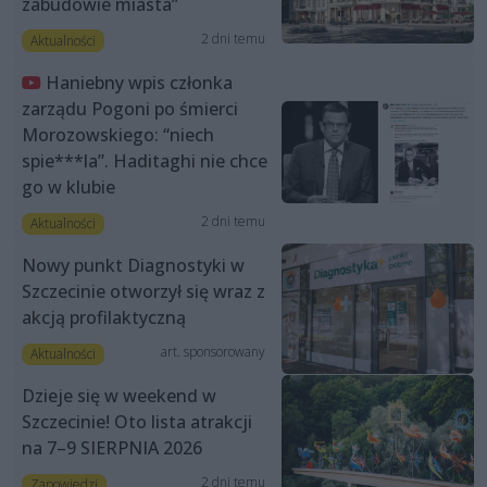
zabudowie miasta”
2 dni temu
Aktualności
Haniebny wpis członka
zarządu Pogoni po śmierci
Morozowskiego: “niech
spie***la”. Haditaghi nie chce
go w klubie
2 dni temu
Aktualności
Nowy punkt Diagnostyki w
Szczecinie otworzył się wraz z
akcją profilaktyczną
art. sponsorowany
Aktualności
Dzieje się w weekend w
Szczecinie! Oto lista atrakcji
na 7–9 SIERPNIA 2026
2 dni temu
Zapowiedzi