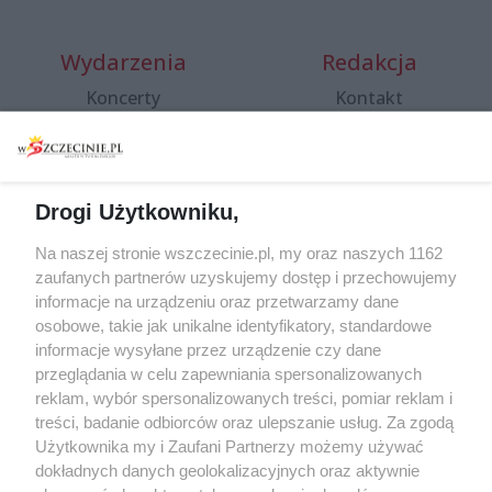
Wydarzenia
Redakcja
Koncerty
Kontakt
Warsztaty
Regulamin i polityka
prywatności
Spacery i oprowadzania
Reklama
Jarmarki, festyny, pchle
Drogi Użytkowniku,
targi
Redakcja
Wernisaże
Specjalny koncert z okazji
Na naszej stronie wszczecinie.pl, my oraz naszych 1162
20. urodzin portalu
zaufanych partnerów uzyskujemy dostęp i przechowujemy
Więcej
wSzczecinie.pl
informacje na urządzeniu oraz przetwarzamy dane
osobowe, takie jak unikalne identyfikatory, standardowe
Regulamin konkursów
informacje wysyłane przez urządzenie czy dane
śniadaniówka "Hej
przeglądania w celu zapewniania spersonalizowanych
Szczecin! Jest piątek!"
reklam, wybór spersonalizowanych treści, pomiar reklam i
treści, badanie odbiorców oraz ulepszanie usług. Za zgodą
Użytkownika my i Zaufani Partnerzy możemy używać
dokładnych danych geolokalizacyjnych oraz aktywnie
Partnerzy