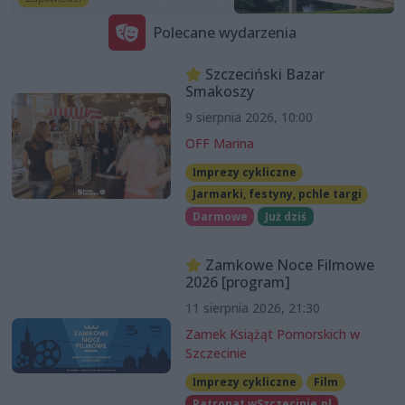
Polecane wydarzenia
Szczeciński Bazar
Smakoszy
9 sierpnia 2026, 10:00
OFF Marina
Imprezy cykliczne
Jarmarki, festyny, pchle targi
Darmowe
Już dziś
Zamkowe Noce Filmowe
2026 [program]
11 sierpnia 2026, 21:30
Zamek Książąt Pomorskich w
Szczecinie
Imprezy cykliczne
Film
Patronat wSzczecinie.pl