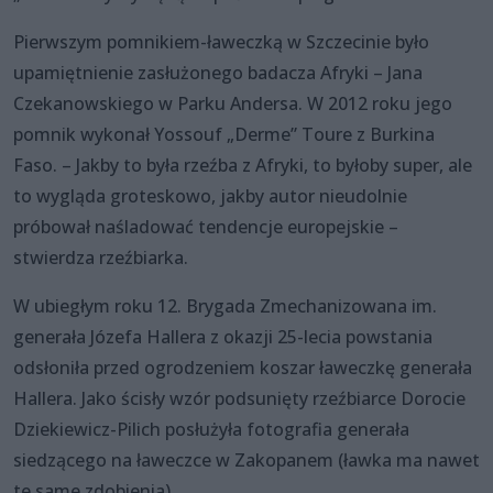
Pierwszym pomnikiem-ławeczką w Szczecinie było
upamiętnienie zasłużonego badacza Afryki – Jana
Czekanowskiego w Parku Andersa. W 2012 roku jego
pomnik wykonał Yossouf „Derme” Toure z Burkina
Faso. – Jakby to była rzeźba z Afryki, to byłoby super, ale
to wygląda groteskowo, jakby autor nieudolnie
próbował naśladować tendencje europejskie –
stwierdza rzeźbiarka.
W ubiegłym roku 12. Brygada Zmechanizowana im.
generała Józefa Hallera z okazji 25-lecia powstania
odsłoniła przed ogrodzeniem koszar ławeczkę generała
Hallera. Jako ścisły wzór podsunięty rzeźbiarce Dorocie
Dziekiewicz-Pilich posłużyła fotografia generała
siedzącego na ławeczce w Zakopanem (ławka ma nawet
te same zdobienia).