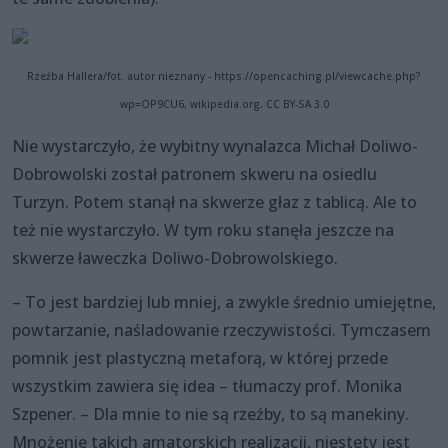
Rzeźba Hallera/fot. autor nieznany - https://opencaching.pl/viewcache.php?
wp=OP9CU6, wikipedia.org, CC BY-SA 3.0
Nie wystarczyło, że wybitny wynalazca Michał Doliwo-
Dobrowolski został patronem skweru na osiedlu
Turzyn. Potem stanął na skwerze głaz z tablicą. Ale to
też nie wystarczyło. W tym roku stanęła jeszcze na
skwerze ławeczka Doliwo-Dobrowolskiego.
– To jest bardziej lub mniej, a zwykle średnio umiejętne,
powtarzanie, naśladowanie rzeczywistości. Tymczasem
pomnik jest plastyczną metaforą, w której przede
wszystkim zawiera się idea – tłumaczy prof. Monika
Szpener. – Dla mnie to nie są rzeźby, to są manekiny.
Mnożenie takich amatorskich realizacji, niestety jest