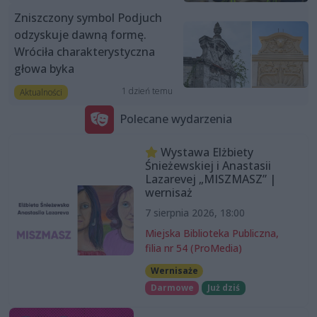
Zniszczony symbol Podjuch
odzyskuje dawną formę.
Wróciła charakterystyczna
głowa byka
1 dzień temu
Aktualności
Polecane wydarzenia
Wystawa Elżbiety
Śnieżewskiej i Anastasii
Lazarevej „MISZMASZ” |
wernisaż
7 sierpnia 2026, 18:00
Miejska Biblioteka Publiczna,
filia nr 54 (ProMedia)
Wernisaże
Darmowe
Już dziś