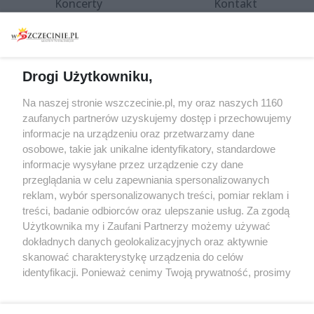
Koncerty
Kontakt
Warsztaty
Regulamin i polityka
prywatności
Spacery i oprowadzania
Reklama
Jarmarki, festyny, pchle
Drogi Użytkowniku,
targi
Redakcja
Wernisaże
Specjalny koncert z okazji
Na naszej stronie wszczecinie.pl, my oraz naszych 1160
20. urodzin portalu
zaufanych partnerów uzyskujemy dostęp i przechowujemy
Więcej
wSzczecinie.pl
informacje na urządzeniu oraz przetwarzamy dane
osobowe, takie jak unikalne identyfikatory, standardowe
Regulamin konkursów
informacje wysyłane przez urządzenie czy dane
śniadaniówka "Hej
przeglądania w celu zapewniania spersonalizowanych
Szczecin! Jest piątek!"
reklam, wybór spersonalizowanych treści, pomiar reklam i
treści, badanie odbiorców oraz ulepszanie usług. Za zgodą
Użytkownika my i Zaufani Partnerzy możemy używać
dokładnych danych geolokalizacyjnych oraz aktywnie
Partnerzy
skanować charakterystykę urządzenia do celów
Praca Szczecin
identyfikacji. Ponieważ cenimy Twoją prywatność, prosimy
o zgodę na korzystanie z tych technologii poprzez
the:protocol
kliknięcie „Akceptuję”. Zgoda jest dobrowolna i zawsze
POZASzczecin.pl