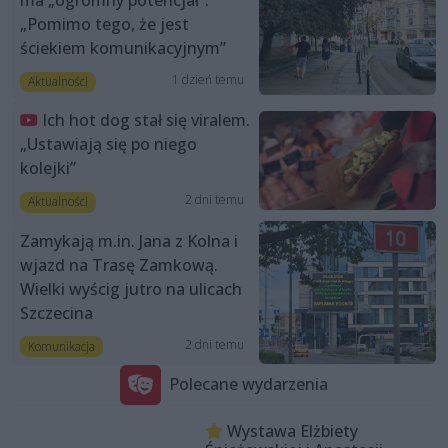
ma „ogromny potencjał”.
„Pomimo tego, że jest
ściekiem komunikacyjnym”
1 dzień temu
Aktualności
Ich hot dog stał się viralem.
„Ustawiają się po niego
kolejki”
2 dni temu
Aktualności
Zamykają m.in. Jana z Kolna i
wjazd na Trasę Zamkową.
Wielki wyścig jutro na ulicach
Szczecina
2 dni temu
Komunikacja
Polecane wydarzenia
Wystawa Elżbiety