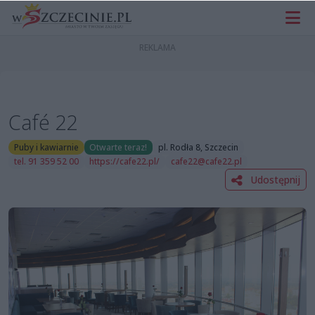
Café 22
Puby i kawiarnie
Otwarte teraz!
pl. Rodła 8, Szczecin
tel. 91 359 52 00
https://cafe22.pl/
cafe22@cafe22.pl
Udostępnij