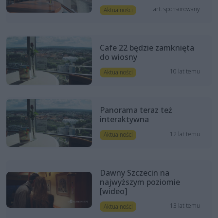
art. sponsorowany
Aktualności
Cafe 22 będzie zamknięta
do wiosny
10 lat temu
Aktualności
Panorama teraz też
interaktywna
12 lat temu
Aktualności
Dawny Szczecin na
najwyższym poziomie
[wideo]
13 lat temu
Aktualności