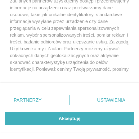
zaufanych partnerów uzyskujemy dostęp i przechowujemy
informacje na urządzeniu oraz przetwarzamy dane
osobowe, takie jak unikalne identyfikatory, standardowe
informacje wysyłane przez urządzenie czy dane
przeglądania w celu zapewniania spersonalizowanych
reklam, wybór spersonalizowanych treści, pomiar reklam i
treści, badanie odbiorców oraz ulepszanie usług. Za zgodą
[18/71]
Użytkownika my i Zaufani Partnerzy możemy używać
dokładnych danych geolokalizacyjnych oraz aktywnie
skanować charakterystykę urządzenia do celów
identyfikacji. Ponieważ cenimy Twoją prywatność, prosimy
o zgodę na korzystanie z tych technologii poprzez
kliknięcie „Akceptuję”. Zgoda jest dobrowolna i zawsze
możesz ją zmienić/wycofać klikając przycisk ustawień
prywatności znajdujący się w lewym dolnym rogu strony
PARTNERZY
USTAWIENIA
. Niektóre rodzaje przetwarzania danych nie wymagają
zgody użytkownika, ale masz prawo sprzeciwić się
takiemu przetwarzaniu. Preferencje będą miały
Akceptuję
zastosowania tylko na tej witrynie.
Zapoznaj się z poniższymi informacjami, abyś mógł