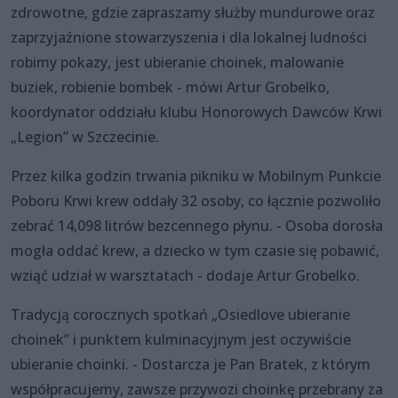
zdrowotne, gdzie zapraszamy służby mundurowe oraz
zaprzyjaźnione stowarzyszenia i dla lokalnej ludności
robimy pokazy, jest ubieranie choinek, malowanie
buziek, robienie bombek - mówi Artur Grobelko,
koordynator oddziału klubu Honorowych Dawców Krwi
„Legion” w Szczecinie.
Przez kilka godzin trwania pikniku w Mobilnym Punkcie
Poboru Krwi krew oddały 32 osoby, co łącznie pozwoliło
zebrać 14,098 litrów bezcennego płynu. - Osoba dorosła
mogła oddać krew, a dziecko w tym czasie się pobawić,
wziąć udział w warsztatach - dodaje Artur Grobelko.
Tradycją corocznych spotkań „Osiedlove ubieranie
choinek” i punktem kulminacyjnym jest oczywiście
ubieranie choinki. - Dostarcza je Pan Bratek, z którym
współpracujemy, zawsze przywozi choinkę przebrany za