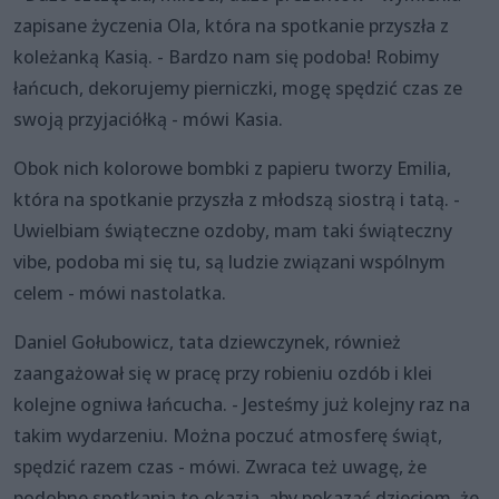
zapisane życzenia Ola, która na spotkanie przyszła z
koleżanką Kasią. - Bardzo nam się podoba! Robimy
łańcuch, dekorujemy pierniczki, mogę spędzić czas ze
swoją przyjaciółką - mówi Kasia.
Obok nich kolorowe bombki z papieru tworzy Emilia,
która na spotkanie przyszła z młodszą siostrą i tatą. -
Uwielbiam świąteczne ozdoby, mam taki świąteczny
vibe, podoba mi się tu, są ludzie związani wspólnym
celem - mówi nastolatka.
Daniel Gołubowicz, tata dziewczynek, również
zaangażował się w pracę przy robieniu ozdób i klei
kolejne ogniwa łańcucha. - Jesteśmy już kolejny raz na
takim wydarzeniu. Można poczuć atmosferę świąt,
spędzić razem czas - mówi. Zwraca też uwagę, że
podobne spotkania to okazja, aby pokazać dzieciom, że