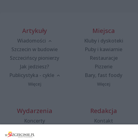
Artykuły
Miejsca
Wiadomości
Kluby i dyskoteki
Szczecin w budowie
Puby i kawiarnie
Szczecińscy pionierzy
Restauracje
Jak jedziesz?
Pizzerie
Publicystyka - cykle
Bary, fast foody
Więcej
Więcej
Wydarzenia
Redakcja
Koncerty
Kontakt
Warsztaty
Regulamin i polityka
prywatności