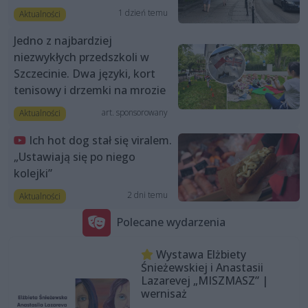
1 dzień temu
Aktualności
Jedno z najbardziej
niezwykłych przedszkoli w
Szczecinie. Dwa języki, kort
tenisowy i drzemki na mrozie
art. sponsorowany
Aktualności
Ich hot dog stał się viralem.
„Ustawiają się po niego
kolejki”
2 dni temu
Aktualności
Polecane wydarzenia
Wystawa Elżbiety
Śnieżewskiej i Anastasii
Lazarevej „MISZMASZ” |
wernisaż