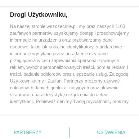
Spacery i oprowadzania
Reklama
Jarmarki, festyny, pchle
Drogi Użytkowniku,
targi
Redakcja
Wernisaże
Specjalny koncert z okazji
Na naszej stronie wszczecinie.pl, my oraz naszych 1160
20. urodzin portalu
zaufanych partnerów uzyskujemy dostęp i przechowujemy
Więcej
wSzczecinie.pl
informacje na urządzeniu oraz przetwarzamy dane
osobowe, takie jak unikalne identyfikatory, standardowe
Regulamin konkursów
informacje wysyłane przez urządzenie czy dane
śniadaniówka "Hej
przeglądania w celu zapewniania spersonalizowanych
Szczecin! Jest piątek!"
reklam, wybór spersonalizowanych treści, pomiar reklam i
treści, badanie odbiorców oraz ulepszanie usług. Za zgodą
Użytkownika my i Zaufani Partnerzy możemy używać
dokładnych danych geolokalizacyjnych oraz aktywnie
Partnerzy
skanować charakterystykę urządzenia do celów
Praca Szczecin
identyfikacji. Ponieważ cenimy Twoją prywatność, prosimy
o zgodę na korzystanie z tych technologii poprzez
the:protocol
kliknięcie „Akceptuję”. Zgoda jest dobrowolna i zawsze
POZASzczecin.pl
możesz ją zmienić/wycofać klikając przycisk ustawień
prywatności znajdujący się w lewym dolnym rogu strony
PARTNERZY
USTAWIENIA
. Niektóre rodzaje przetwarzania danych nie wymagają