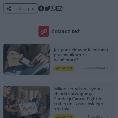
Udostępnij
Zobacz też
Jak podziękować klientom i
pracownikom za
współpracę?
art. sponsorowany
Aktualności
Milion złotych ze słynnej
zbiórki Łatwoganga i
Fundacji Cancer Fighters
trafiło do szczecińskiego
szpitala
5 godzin temu
Aktualności