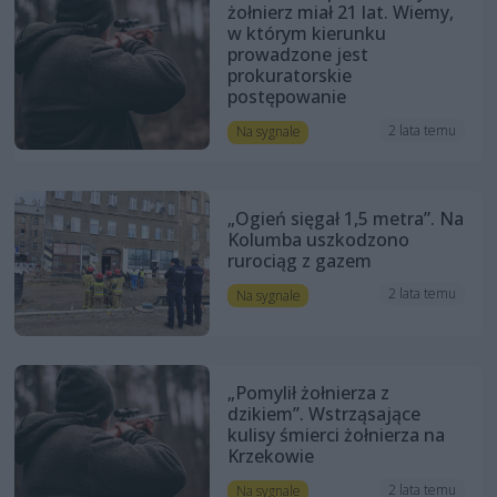
żołnierz miał 21 lat. Wiemy,
w którym kierunku
prowadzone jest
prokuratorskie
postępowanie
2 lata temu
Na sygnale
„Ogień sięgał 1,5 metra”. Na
Kolumba uszkodzono
rurociąg z gazem
2 lata temu
Na sygnale
„Pomylił żołnierza z
dzikiem”. Wstrząsające
kulisy śmierci żołnierza na
Krzekowie
2 lata temu
Na sygnale