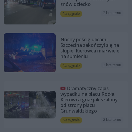
znów dziecko
2 lata temu
Na sygnale
Nocny pościg ulicami
Szczecina zakończył się na
słupie. Kierowca miał wiele
na sumieniu
2 lata temu
Na sygnale
Dramatyczny zapis
wypadku na placu Rodła.
Kierowca gnał jak szalony
od strony placu
Grunwaldzkiego
2 lata temu
Na sygnale