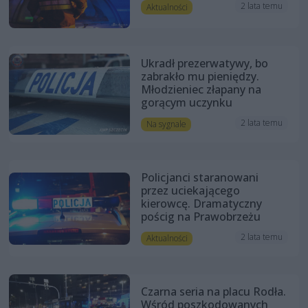
2 lata temu
Aktualności
Ukradł prezerwatywy, bo
zabrakło mu pieniędzy.
Młodzieniec złapany na
gorącym uczynku
2 lata temu
Na sygnale
Policjanci staranowani
przez uciekającego
kierowcę. Dramatyczny
pościg na Prawobrzeżu
2 lata temu
Aktualności
Czarna seria na placu Rodła.
Wśród poszkodowanych