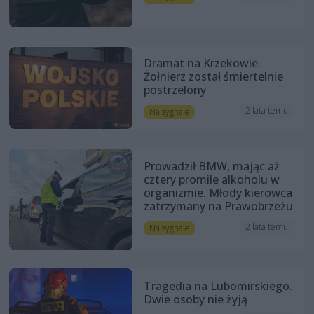
Dramat na Krzekowie.
Żołnierz został śmiertelnie
postrzelony
2 lata temu
Na sygnale
Prowadził BMW, mając aż
cztery promile alkoholu w
organizmie. Młody kierowca
zatrzymany na Prawobrzeżu
2 lata temu
Na sygnale
Tragedia na Lubomirskiego.
Dwie osoby nie żyją