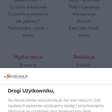
Wiadomości
Kluby i dyskoteki
Szczecin w budowie
Puby i kawiarnie
Szczecińscy pionierzy
Restauracje
Jak jedziesz?
Pizzerie
Publicystyka - cykle
Bary, fast foody
Więcej
Więcej
Wydarzenia
Redakcja
Koncerty
Kontakt
Warsztaty
Regulamin i polityka
prywatności
Spacery i oprowadzania
Reklama
Jarmarki, festyny, pchle
Drogi Użytkowniku,
targi
Redakcja
Wernisaże
Specjalny koncert z okazji
Na naszej stronie wszczecinie.pl, my oraz naszych 1162
20. urodzin portalu
zaufanych partnerów uzyskujemy dostęp i przechowujemy
Więcej
wSzczecinie.pl
informacje na urządzeniu oraz przetwarzamy dane