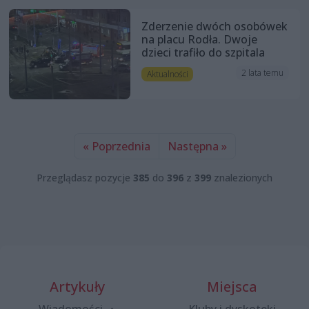
Zderzenie dwóch osobówek
na placu Rodła. Dwoje
dzieci trafiło do szpitala
2 lata temu
Aktualności
« Poprzednia
Następna »
Przeglądasz pozycje
385
do
396
z
399
znalezionych
Artykuły
Miejsca