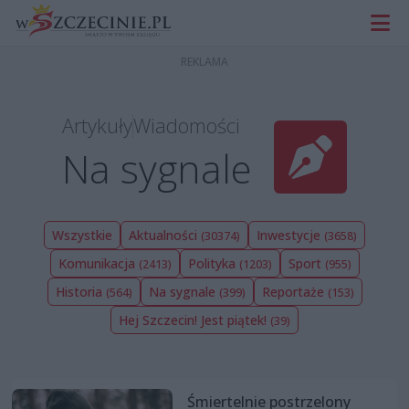
Artykuły
Wiadomości
Na sygnale
Wszystkie
Aktualności
Inwestycje
(30374)
(3658)
Komunikacja
Polityka
Sport
(2413)
(1203)
(955)
Historia
Na sygnale
Reportaże
(564)
(399)
(153)
Hej Szczecin! Jest piątek!
(39)
Śmiertelnie postrzelony