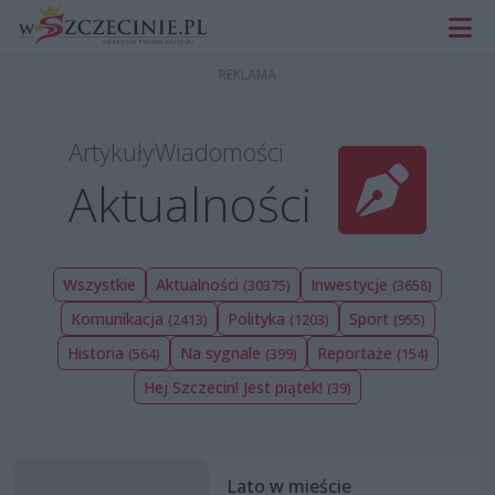
Artykuły
Wiadomości
Aktualności
Wszystkie
Aktualności
Inwestycje
(30375)
(3658)
Komunikacja
Polityka
Sport
(2413)
(1203)
(955)
Historia
Na sygnale
Reportaże
(564)
(399)
(154)
Hej Szczecin! Jest piątek!
(39)
Lato w mieście