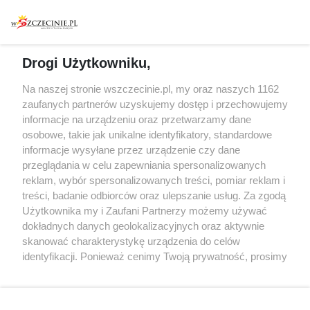
Warsztaty
Regulamin i polityka
prywatności
Spacery i oprowadzania
Reklama
Jarmarki, festyny, pchle
Drogi Użytkowniku,
targi
Redakcja
Wernisaże
Specjalny koncert z okazji
Na naszej stronie wszczecinie.pl, my oraz naszych 1162
20. urodzin portalu
zaufanych partnerów uzyskujemy dostęp i przechowujemy
Więcej
wSzczecinie.pl
informacje na urządzeniu oraz przetwarzamy dane
osobowe, takie jak unikalne identyfikatory, standardowe
Regulamin konkursów
informacje wysyłane przez urządzenie czy dane
śniadaniówka "Hej
przeglądania w celu zapewniania spersonalizowanych
Szczecin! Jest piątek!"
reklam, wybór spersonalizowanych treści, pomiar reklam i
treści, badanie odbiorców oraz ulepszanie usług. Za zgodą
Użytkownika my i Zaufani Partnerzy możemy używać
dokładnych danych geolokalizacyjnych oraz aktywnie
Partnerzy
skanować charakterystykę urządzenia do celów
Praca Szczecin
identyfikacji. Ponieważ cenimy Twoją prywatność, prosimy
o zgodę na korzystanie z tych technologii poprzez
the:protocol
kliknięcie „Akceptuję”. Zgoda jest dobrowolna i zawsze
POZASzczecin.pl
możesz ją zmienić/wycofać klikając przycisk ustawień