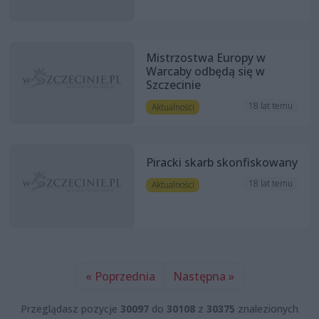
Mistrzostwa Europy w
Warcaby odbędą się w
Szczecinie
18 lat temu
Aktualności
Piracki skarb skonfiskowany
18 lat temu
Aktualności
« Poprzednia
Następna »
Przeglądasz pozycje
30097
do
30108
z
30375
znalezionych