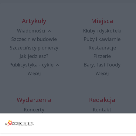
Artykuły
Miejsca
Wiadomości
Kluby i dyskoteki
Szczecin w budowie
Puby i kawiarnie
Szczecińscy pionierzy
Restauracje
Jak jedziesz?
Pizzerie
Publicystyka - cykle
Bary, fast foody
Więcej
Więcej
Wydarzenia
Redakcja
Koncerty
Kontakt
Warsztaty
Regulamin i polityka
prywatności
Spacery i oprowadzania
Reklama
Jarmarki, festyny, pchle