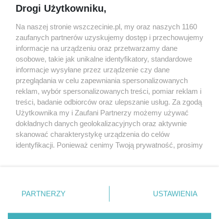
Drogi Użytkowniku,
targi
Redakcja
Wernisaże
Specjalny koncert z okazji
Na naszej stronie wszczecinie.pl, my oraz naszych 1160
20. urodzin portalu
zaufanych partnerów uzyskujemy dostęp i przechowujemy
Więcej
wSzczecinie.pl
informacje na urządzeniu oraz przetwarzamy dane
osobowe, takie jak unikalne identyfikatory, standardowe
Regulamin konkursów
informacje wysyłane przez urządzenie czy dane
śniadaniówka "Hej
przeglądania w celu zapewniania spersonalizowanych
Szczecin! Jest piątek!"
reklam, wybór spersonalizowanych treści, pomiar reklam i
treści, badanie odbiorców oraz ulepszanie usług. Za zgodą
Użytkownika my i Zaufani Partnerzy możemy używać
dokładnych danych geolokalizacyjnych oraz aktywnie
Partnerzy
skanować charakterystykę urządzenia do celów
Praca Szczecin
identyfikacji. Ponieważ cenimy Twoją prywatność, prosimy
o zgodę na korzystanie z tych technologii poprzez
the:protocol
kliknięcie „Akceptuję”. Zgoda jest dobrowolna i zawsze
POZASzczecin.pl
możesz ją zmienić/wycofać klikając przycisk ustawień
prywatności znajdujący się w lewym dolnym rogu strony
PARTNERZY
USTAWIENIA
. Niektóre rodzaje przetwarzania danych nie wymagają
zgody użytkownika, ale masz prawo sprzeciwić się
© 2026 wSzczecinie.pl