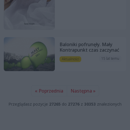
Baloniki pofrunęły. Mały
Kontrapunkt czas zaczynać
15 lat temu
Aktualności
« Poprzednia
Następna »
Przeglądasz pozycje
27265
do
27276
z
30353
znalezionych