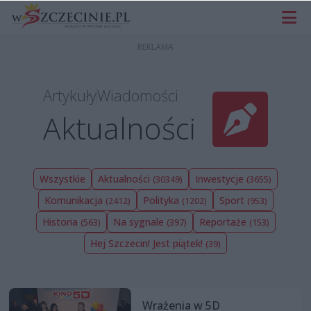
Artykuły
Wiadomości
Aktualności
Wszystkie
Aktualności
Inwestycje
(30349)
(3655)
Komunikacja
Polityka
Sport
(2412)
(1202)
(953)
Historia
Na sygnale
Reportaże
(563)
(397)
(153)
Hej Szczecin! Jest piątek!
(39)
Wrażenia w 5D