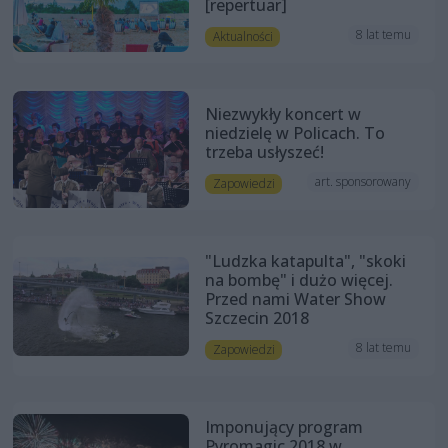
[repertuar]
8 lat temu
Aktualności
Niezwykły koncert w
niedzielę w Policach. To
trzeba usłyszeć!
art. sponsorowany
Zapowiedzi
"Ludzka katapulta", "skoki
na bombę" i dużo więcej.
Przed nami Water Show
Szczecin 2018
8 lat temu
Zapowiedzi
Imponujący program
Pyromagic 2018 w