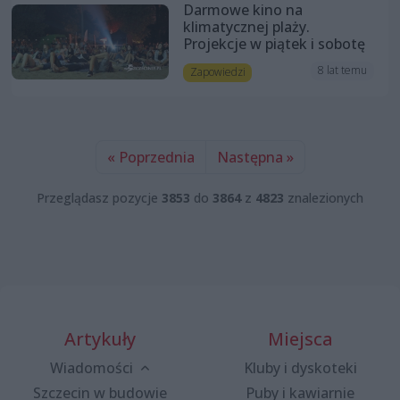
Darmowe kino na
klimatycznej plaży.
Projekcje w piątek i sobotę
8 lat temu
Zapowiedzi
« Poprzednia
Następna »
Przeglądasz pozycje
3853
do
3864
z
4823
znalezionych
Artykuły
Miejsca
Wiadomości
Kluby i dyskoteki
Szczecin w budowie
Puby i kawiarnie