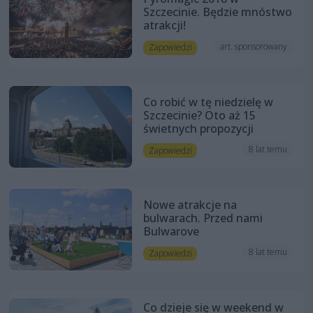
Szczecinie. Będzie mnóstwo
atrakcji!
art. sponsorowany
Zapowiedzi
Co robić w tę niedzielę w
Szczecinie? Oto aż 15
świetnych propozycji
8 lat temu
Zapowiedzi
Nowe atrakcje na
bulwarach. Przed nami
Bulwarove
8 lat temu
Zapowiedzi
Co dzieje się w weekend w