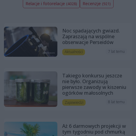
Relacje i fotorelacje
Recenzje
(4028)
(921)
Noc spadających gwiazd.
Zapraszają na wspólne
obserwacje Perseidów
7 lat temu
Aktualności
Takiego konkursu jeszcze
nie było. Organizują
pierwsze zawody w kiszeniu
ogórków małosolnych
8 lat temu
Zapowiedzi
Aż 6 darmowych projekcji w
tym tygodniu pod chmurką