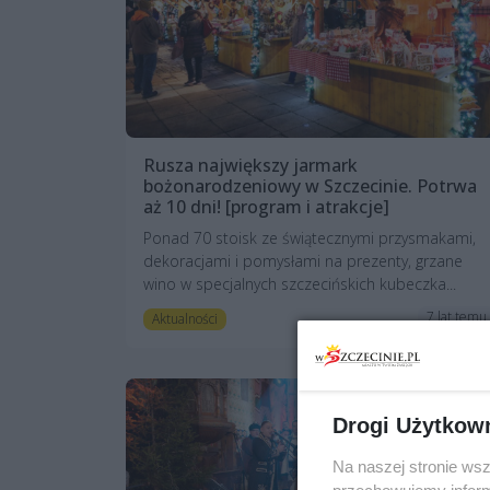
Rusza największy jarmark
bożonarodzeniowy w Szczecinie. Potrwa
aż 10 dni! [program i atrakcje]
Ponad 70 stoisk ze świątecznymi przysmakami,
dekoracjami i pomysłami na prezenty, grzane
wino w specjalnych szczecińskich kubeczka...
7 lat temu
Aktualności
Drogi Użytkow
Na naszej stronie ws