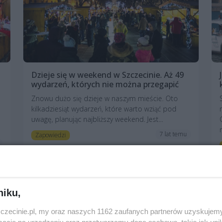
Dzieje się w weekend w Szczecinie. Aż 49
wydarzeń, których nie można przegapić
Znowu dużo się dzieje w naszym mieście. Oto
kilkadziesiąt wydarzeń, które warto wziąć pod
uwagę, planując najbliższy weekend. Jest...
7 lat temu
Zapowiedzi
niku,
zczecinie.pl, my oraz naszych 1162 zaufanych partnerów uzyskujemy