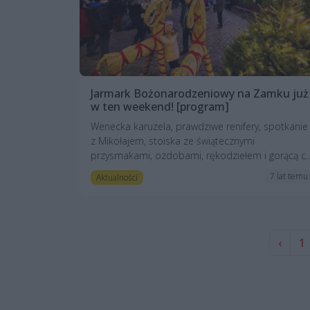
Jarmark Bożonarodzeniowy na Zamku już
w ten weekend! [program]
Wenecka karuzela, prawdziwe renifery, spotkanie
z Mikołajem, stoiska ze świątecznymi
przysmakami, ozdobami, rękodziełem i gorącą c..
7 lat temu
Aktualności
‹
1