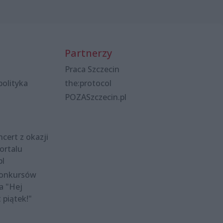
Partnerzy
Praca Szczecin
polityka
the:protocol
POZASzczecin.pl
cert z okazji
ortalu
pl
konkursów
a "Hej
t piątek!"