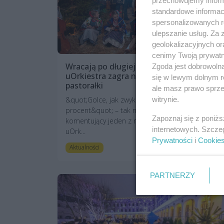
przechowujemy informa
standardowe informac
spersonalizowanych re
ulepszanie usług. Za
geolokalizacyjnych or
cenimy Twoją prywatno
Wracają po długiej przerwie. Golec
Zgoda jest dobrowoln
uOrkiestra zagra najpiękniejsze kolędy i
się w lewym dolnym r
pastorałki
ale masz prawo sprzec
witrynie.
&quot;Golce, jak zwykle, dali z siebie 500
procent&quot; – tak napisał internauta
Zapoznaj się z poniż
komentujący jeden z majowych występów Golec
internetowych. Szcze
uOrk...
Prywatności
i
Cookie
art. sponsorowany
Aktualności
PARTNERZY