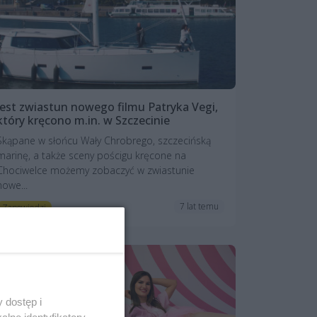
Jest zwiastun nowego filmu Patryka Vegi,
który kręcono m.in. w Szczecinie
Skąpane w słońcu Wały Chrobrego, szczecińską
marinę, a także sceny pościgu kręcone na
Chociwelce możemy zobaczyć w zwiastunie
nowe...
7 lat temu
Zapowiedzi
 dostęp i