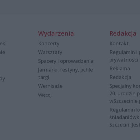
Wydarzenia
Redakcja
eki
Koncerty
Kontakt
nie
Warsztaty
Regulamin i 
prywatności
Spacery i oprowadzania
Reklama
Jarmarki, festyny, pchle
targi
Redakcja
ody
Wernisaże
Specjalny kon
20. urodzin p
Więcej
wSzczecinie.
Regulamin 
śniadaniówk
Szczecin! Jes