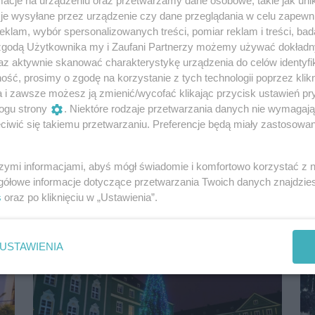
cje na urządzeniu oraz przetwarzamy dane osobowe, takie jak unika
je wysyłane przez urządzenie czy dane przeglądania w celu zapewn
klam, wybór spersonalizowanych treści, pomiar reklam i treści, bad
 zgodą Użytkownika my i Zaufani Partnerzy możemy używać dokład
az aktywnie skanować charakterystykę urządzenia do celów identyfi
ść, prosimy o zgodę na korzystanie z tych technologii poprzez klikn
Dzieje się! Mnóstwo świetnych wydarzeń
a i zawsze możesz ją zmienić/wycofać klikając przycisk ustawień pr
w niedzielę w Szczecinie. Aż 20 propozycji!
ogu strony
. Niektóre rodzaje przetwarzania danych nie wymagaj
iwić się takiemu przetwarzaniu. Preferencje będą miały zastosowania
Podpowiadamy, co robić w niedzielę w
Szczecinie. Oto aż 20 świetnych pomysłów.
Naprawdę jest w czym wybierać!
szymi informacjami, abyś mógł świadomie i komfortowo korzystać z
7 lat temu
Aktualności
gółowe informacje dotyczące przetwarzania Twoich danych znajdzi
s
oraz po kliknięciu w „Ustawienia”.
USTAWIENIA