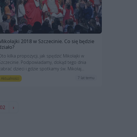
Mikołajki 2018 w Szczecinie. Co się będzie
działo?
Oto kilka propozycji, jak spędzić Mikołajki w
Szczecinie. Podpowiadamy, dokąd tego dnia
zabrać dzieci i gdzie spotkamy św. Mikołaj...
7 lat temu
Aktualności
02
›