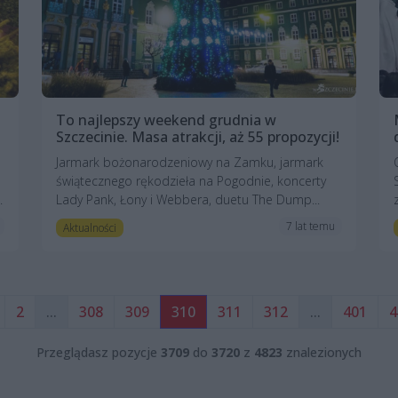
To najlepszy weekend grudnia w
Szczecinie. Masa atrakcji, aż 55 propozycji!
Jarmark bożonarodzeniowy na Zamku, jarmark
świątecznego rękodzieła na Pogodnie, koncerty
.
Lady Pank, Łony i Webbera, duetu The Dump...
7 lat temu
Aktualności
2
...
308
309
310
311
312
...
401
4
Przeglądasz pozycje
3709
do
3720
z
4823
znalezionych