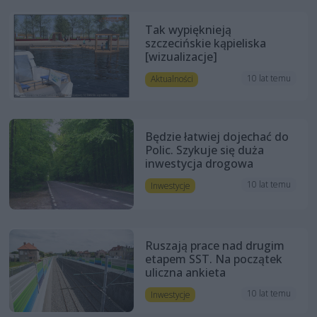
Tak wypięknieją
szczecińskie kąpieliska
[wizualizacje]
10 lat temu
Aktualności
Będzie łatwiej dojechać do
Polic. Szykuje się duża
inwestycja drogowa
10 lat temu
Inwestycje
Ruszają prace nad drugim
etapem SST. Na początek
uliczna ankieta
10 lat temu
Inwestycje