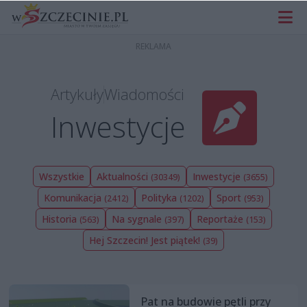
Artykuły
Wiadomości
Inwestycje
Wszystkie
Aktualności
Inwestycje
(30349)
(3655)
Komunikacja
Polityka
Sport
(2412)
(1202)
(953)
Historia
Na sygnale
Reportaże
(563)
(397)
(153)
Hej Szczecin! Jest piątek!
(39)
Pat na budowie pętli przy