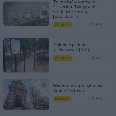
To ma być wizytówka
Szczecina. Tak ją widzą
studenci z Europy
[wizualizacje]
10 lat temu
Aktualności
Pięknieje park na
Niebuszewie [foto]
10 lat temu
Aktualności
Wyremontują zabytkową
Bramę Portową
10 lat temu
Inwestycje