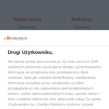
Wydarzenia
Redakcja
Koncerty
Kontakt
Warsztaty
Regulamin i polityka
prywatności
Spacery i oprowadzania
Reklama
Jarmarki, festyny, pchle
Drogi Użytkowniku,
targi
Redakcja
Wernisaże
Specjalny koncert z okazji
Na naszej stronie wszczecinie.pl, my oraz naszych 1160
20. urodzin portalu
zaufanych partnerów uzyskujemy dostęp i przechowujemy
Więcej
wSzczecinie.pl
informacje na urządzeniu oraz przetwarzamy dane
osobowe, takie jak unikalne identyfikatory, standardowe
Regulamin konkursów
informacje wysyłane przez urządzenie czy dane
śniadaniówka "Hej
przeglądania w celu zapewniania spersonalizowanych
Szczecin! Jest piątek!"
reklam, wybór spersonalizowanych treści, pomiar reklam i
treści, badanie odbiorców oraz ulepszanie usług. Za zgodą
Użytkownika my i Zaufani Partnerzy możemy używać