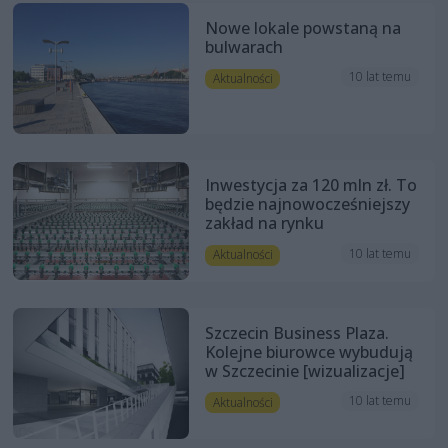
Nowe lokale powstaną na
bulwarach
10 lat temu
Aktualności
Inwestycja za 120 mln zł. To
będzie najnowocześniejszy
zakład na rynku
10 lat temu
Aktualności
Szczecin Business Plaza.
Kolejne biurowce wybudują
w Szczecinie [wizualizacje]
10 lat temu
Aktualności