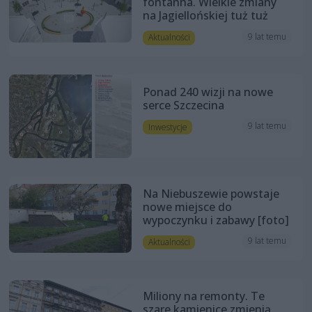
fontanna. Wielkie zmiany
na Jagiellońskiej tuż tuż
9 lat temu
Aktualności
Ponad 240 wizji na nowe
serce Szczecina
9 lat temu
Inwestycje
Na Niebuszewie powstaje
nowe miejsce do
wypoczynku i zabawy [foto]
9 lat temu
Aktualności
Miliony na remonty. Te
szare kamienice zmienią