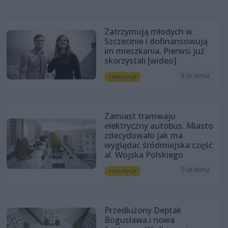
Zatrzymują młodych w
Szczecinie i dofinansowują
im mieszkania. Pierwsi już
skorzystali [wideo]
9 lat temu
Inwestycje
Zamiast tramwaju
elektryczny autobus. Miasto
zdecydowało jak ma
wyglądać śródmiejska część
al. Wojska Polskiego
9 lat temu
Inwestycje
Przedłużony Deptak
Bogusława i nowa