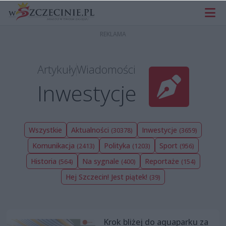
Artykuły
Wiadomości
Inwestycje
Wszystkie
Aktualności
Inwestycje
(30378)
(3659)
Komunikacja
Polityka
Sport
(2413)
(1203)
(956)
Historia
Na sygnale
Reportaże
(564)
(400)
(154)
Hej Szczecin! Jest piątek!
(39)
Krok bliżej do aquaparku za