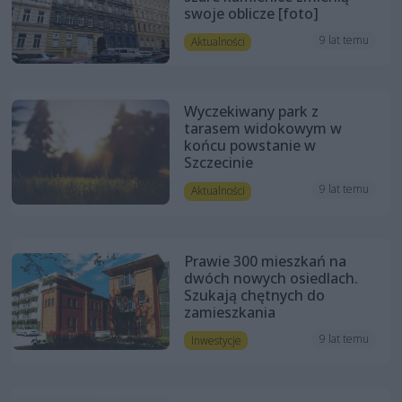
swoje oblicze [foto]
9 lat temu
Aktualności
Wyczekiwany park z
tarasem widokowym w
końcu powstanie w
Szczecinie
9 lat temu
Aktualności
Prawie 300 mieszkań na
dwóch nowych osiedlach.
Szukają chętnych do
zamieszkania
9 lat temu
Inwestycje