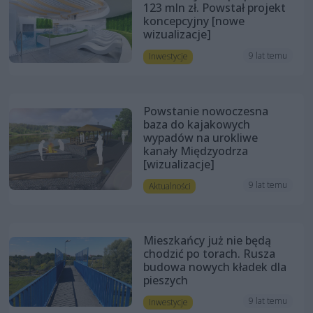
123 mln zł. Powstał projekt
koncepcyjny [nowe
wizualizacje]
9 lat temu
Inwestycje
Powstanie nowoczesna
baza do kajakowych
wypadów na urokliwe
kanały Międzyodrza
[wizualizacje]
9 lat temu
Aktualności
Mieszkańcy już nie będą
chodzić po torach. Rusza
budowa nowych kładek dla
pieszych
9 lat temu
Inwestycje