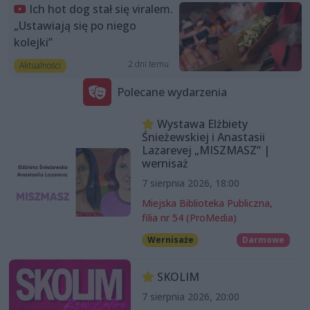
Ich hot dog stał się viralem.
„Ustawiają się po niego
kolejki”
2 dni temu
Aktualności
Polecane wydarzenia
Wystawa Elżbiety
Śnieżewskiej i Anastasii
Lazarevej „MISZMASZ” |
wernisaż
7 sierpnia 2026, 18:00
Miejska Biblioteka Publiczna,
filia nr 54 (ProMedia)
Wernisaże
Darmowe
SKOLIM
7 sierpnia 2026, 20:00