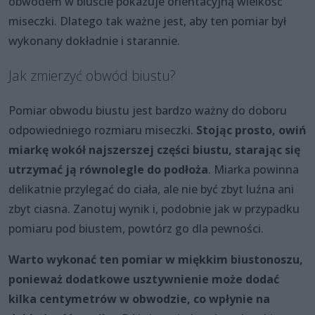
obwodem w biuście pokazuje orientacyjną wielkość
miseczki. Dlatego tak ważne jest, aby ten pomiar był
wykonany dokładnie i starannie.
Jak zmierzyć obwód biustu?
Pomiar obwodu biustu jest bardzo ważny do doboru
odpowiedniego rozmiaru miseczki.
Stojąc prosto, owiń
miarkę wokół najszerszej części biustu, starając się
utrzymać ją równolegle do podłoża
. Miarka powinna
delikatnie przylegać do ciała, ale nie być zbyt luźna ani
zbyt ciasna. Zanotuj wynik i, podobnie jak w przypadku
pomiaru pod biustem, powtórz go dla pewności.
Warto wykonać ten pomiar w miękkim biustonoszu,
ponieważ dodatkowe usztywnienie może dodać
kilka centymetrów w obwodzie, co wpłynie na