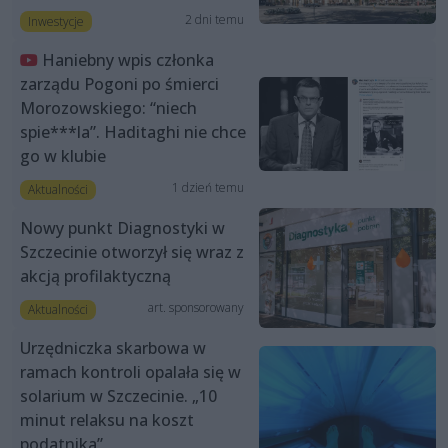
2 dni temu
Inwestycje
Haniebny wpis członka
zarządu Pogoni po śmierci
Morozowskiego: “niech
spie***la”. Haditaghi nie chce
go w klubie
1 dzień temu
Aktualności
Nowy punkt Diagnostyki w
Szczecinie otworzył się wraz z
akcją profilaktyczną
art. sponsorowany
Aktualności
Urzędniczka skarbowa w
ramach kontroli opalała się w
solarium w Szczecinie. „10
minut relaksu na koszt
podatnika”