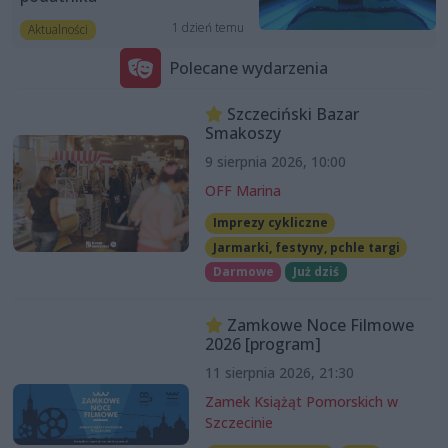
1 dzień temu
Aktualności
Polecane wydarzenia
Szczeciński Bazar
Smakoszy
9 sierpnia 2026, 10:00
OFF Marina
Imprezy cykliczne
Jarmarki, festyny, pchle targi
Darmowe
Już dziś
Zamkowe Noce Filmowe
2026 [program]
11 sierpnia 2026, 21:30
Zamek Książąt Pomorskich w
Szczecinie