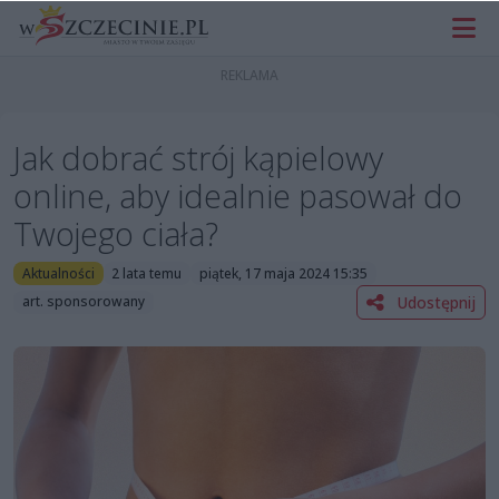
Jak dobrać strój kąpielowy
online, aby idealnie pasował do
Twojego ciała?
Aktualności
2 lata temu
piątek, 17 maja 2024 15:35
Udostępnij
art. sponsorowany