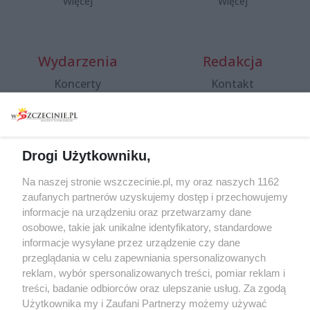
Więcej
Więcej
Wydarzenia
Redakcja
Koncerty
Kontakt
Warsztaty
Regulamin i polityka
prywatności
Spacery i oprowadzania
Reklama
Jarmarki, festyny, pchle
Drogi Użytkowniku,
targi
Redakcja
Wernisaże
Specjalny koncert z okazji
Na naszej stronie wszczecinie.pl, my oraz naszych 1162
20. urodzin portalu
zaufanych partnerów uzyskujemy dostęp i przechowujemy
Więcej
wSzczecinie.pl
informacje na urządzeniu oraz przetwarzamy dane
osobowe, takie jak unikalne identyfikatory, standardowe
Regulamin konkursów
informacje wysyłane przez urządzenie czy dane
śniadaniówka "Hej
przeglądania w celu zapewniania spersonalizowanych
Szczecin! Jest piątek!"
reklam, wybór spersonalizowanych treści, pomiar reklam i
treści, badanie odbiorców oraz ulepszanie usług. Za zgodą
Użytkownika my i Zaufani Partnerzy możemy używać