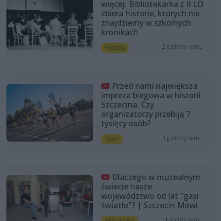
więcej. Bibliotekarka z II LO
zbiera historie, których nie
znajdziemy w szkolnych
kronikach
2 godziny temu
Historia
Przed nami największa
impreza biegowa w historii
Szczecina. Czy
organizatorzy przebiją 7
tysięcy osób?
3 godziny temu
Sport
Dlaczego w muzealnym
świecie nasze
województwo od lat "gasi
światło"? | Szczecin Mówi
11 godzin temu
Aktualności