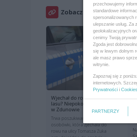
przechowujemy informa
Zobacz też
standardowe informac
spersonalizowanych re
ulepszanie usług. Za
geolokalizacyjnych or
cenimy Twoją prywatno
Zgoda jest dobrowoln
się w lewym dolnym r
ale masz prawo sprzec
witrynie.
Zapoznaj się z poniż
internetowych. Szcze
Prywatności
i
Cookie
Wjechał do rowu i uciekł do
M
lasu? Niepokojący incydent
l
w Zdunowie
n
PARTNERZY
r
Trwa poszukiwanie kierowcy
w
osobówki, która zjechała do
N
rowu na ulicy Tomasza Żuka
Sz