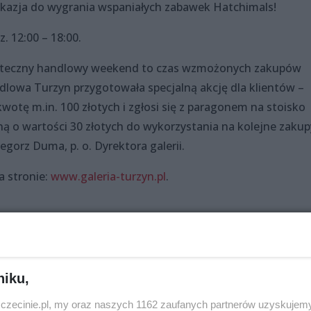
 okazja do wygrania wspaniałych zabawek Hatchimals!
 12:00 – 18:00.
iąteczny handlowy weekend to czas wzmożonych zakupów
ndlowa Turzyn przygotowała specjalną akcję dla klientów –
wotę m.in. 100 złotych i zgłosi się z paragonem na stoisko
ą o wartości 30 złotych do wykorzystania na kolejne zakup
orz Duma, p. o. Dyrektora galerii.
a stronie:
www.galeria-turzyn.pl
.
Udostępnij
niku,
zczecinie.pl, my oraz naszych 1162 zaufanych partnerów uzyskujemy