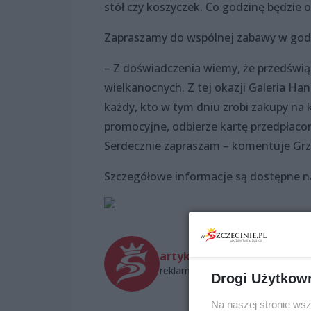
stół czy koszyczek. Co godzinę będzie
Zapraszamy do wspólnej zabawy w godz.
– Z doświadczenia wiemy, że przedśw
wielkanocnych. Z tej okazji Galeria Ha
każdy, kto w tym dniu zrobi zakupy na k
promocyjne, odbierze kartę przedpłacon
Serdecznie zapraszam – komentuje Grzeg
Szczegółowe informacje są dostępne n
artykuł sponsorowany
reklama@wszczecinie.pl
Drogi Użytkow
Na naszej stronie ws