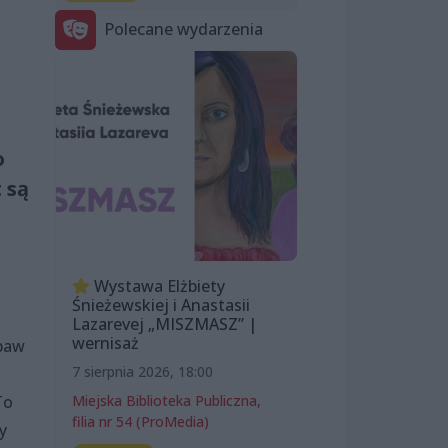
Polecane wydarzenia
o
 są
Wystawa Elżbiety
Śnieżewskiej i Anastasii
Lazarevej „MISZMASZ” |
wernisaż
abaw
7 sierpnia 2026, 18:00
Miejska Biblioteka Publiczna,
To
filia nr 54 (ProMedia)
y