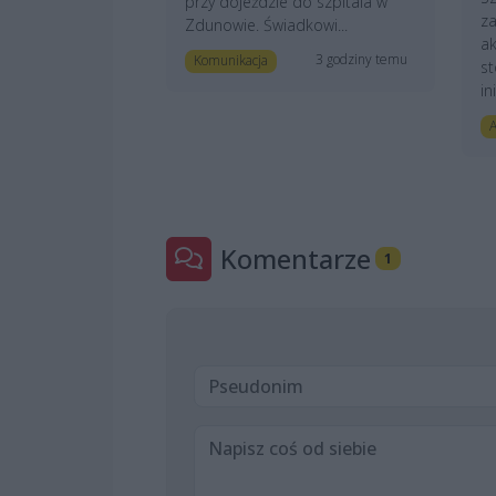
przy dojeździe do szpitala w
z
Zdunowie. Świadkowi...
ak
3 godziny temu
Komunikacja
st
in
A
Komentarze
1