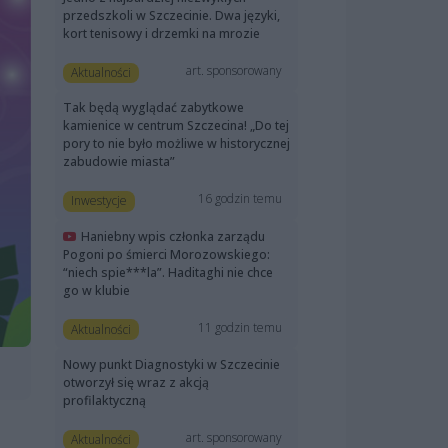
przedszkoli w Szczecinie. Dwa języki,
kort tenisowy i drzemki na mrozie
art. sponsorowany
Aktualności
Tak będą wyglądać zabytkowe
kamienice w centrum Szczecina! „Do tej
pory to nie było możliwe w historycznej
zabudowie miasta”
16 godzin temu
Inwestycje
Haniebny wpis członka zarządu
Pogoni po śmierci Morozowskiego:
“niech spie***la”. Haditaghi nie chce
go w klubie
11 godzin temu
Aktualności
Nowy punkt Diagnostyki w Szczecinie
otworzył się wraz z akcją
profilaktyczną
art. sponsorowany
Aktualności