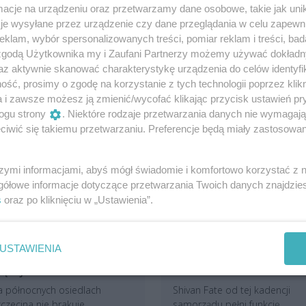
cje na urządzeniu oraz przetwarzamy dane osobowe, takie jak unika
je wysyłane przez urządzenie czy dane przeglądania w celu zapewn
klam, wybór spersonalizowanych treści, pomiar reklam i treści, bad
 zgodą Użytkownika my i Zaufani Partnerzy możemy używać dokład
az aktywnie skanować charakterystykę urządzenia do celów identyfi
ść, prosimy o zgodę na korzystanie z tych technologii poprzez klikn
a i zawsze możesz ją zmienić/wycofać klikając przycisk ustawień pr
ogu strony
. Niektóre rodzaje przetwarzania danych nie wymagaj
iwić się takiemu przetwarzaniu. Preferencje będą miały zastosowania
szymi informacjami, abyś mógł świadomie i komfortowo korzystać z
gółowe informacje dotyczące przetwarzania Twoich danych znajdzi
s
oraz po kliknięciu w „Ustawienia”.
ieszkańcy zmieniają na
Starosta zmienił nazwisk
epsze zaniedbane osiedla
na rodowe i został
a Północy. „Wiemy, że
zaatakowany. „Moje
USTAWIENIA
azem możemy dużo
nazwisko to moje
ięcej”
dziedzictwo”
a północnych osiedlach
Shivan Fate od tej kadencji
czecina nie brakuje
samorządu pełni funkcję