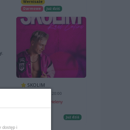
Wernisaże
Darmowe
Już dziś
y.
SKOLIM
7 sierpnia 2026, 20:00
Teatr Letni im. Heleny
Majdaniec
Koncerty
Już dziś
 dostęp i