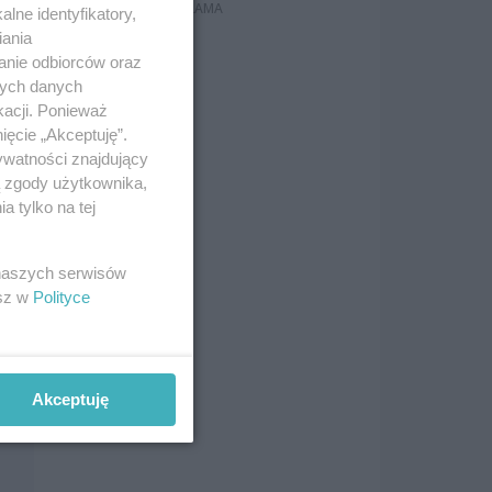
lne identyfikatory,
iania
anie odbiorców oraz
nych danych
kacji. Ponieważ
ięcie „Akceptuję”.
ywatności znajdujący
ą zgody użytkownika,
 tylko na tej
 naszych serwisów
esz w
Polityce
o
Akceptuję