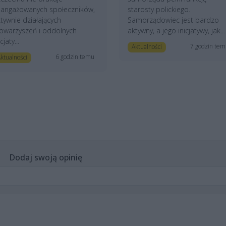
aangażowanych społeczników,
starosty polickiego.
tywnie działających
Samorządowiec jest bardzo
owarzyszeń i oddolnych
aktywny, a jego inicjatywy, jak...
icjaty...
7 godzin te
Aktualności
6 godzin temu
ktualności
Dodaj swoją opinię