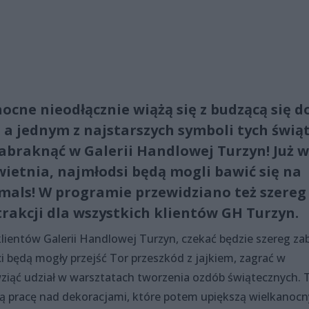
cne nieodłącznie wiążą się z budzącą się d
 a jednym z najstarszych symboli tych świąt
zabraknąć w Galerii Handlowej Turzyn! Już w
kwietnia, najmłodsi będą mogli bawić się na
mals! W programie przewidziano też szereg
trakcji dla wszystkich klientów GH Turzyn.
klientów Galerii Handlowej Turzyn, czekać będzie szereg z
ieci będą mogły przejść Tor przeszkód z jajkiem, zagrać w
ziąć udział w warsztatach tworzenia ozdób świątecznych. 
ą pracę nad dekoracjami, które potem upiększą wielkanocn