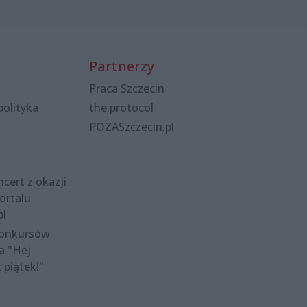
Partnerzy
Praca Szczecin
polityka
the:protocol
POZASzczecin.pl
cert z okazji
ortalu
pl
konkursów
a "Hej
t piątek!"