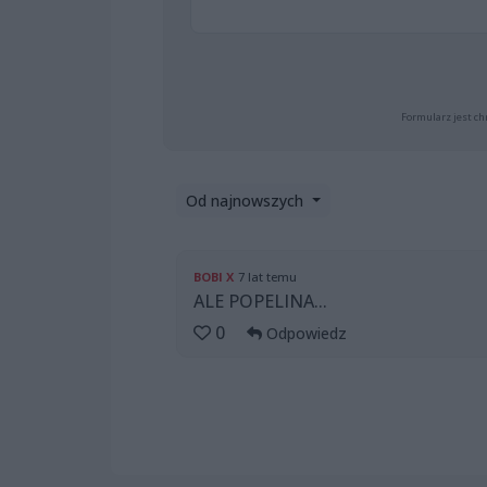
Formularz jest ch
Od najnowszych
BOBI X
7 lat temu
ALE POPELINA...
0
Odpowiedz