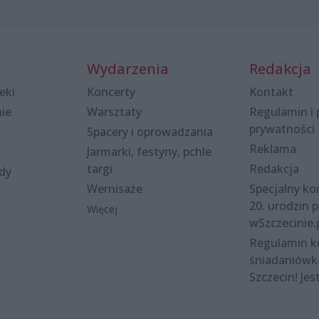
Wydarzenia
Redakcja
eki
Koncerty
Kontakt
nie
Warsztaty
Regulamin i 
prywatności
Spacery i oprowadzania
Reklama
Jarmarki, festyny, pchle
targi
Redakcja
ody
Wernisaże
Specjalny kon
20. urodzin p
Więcej
wSzczecinie.
Regulamin 
śniadaniówk
Szczecin! Jes