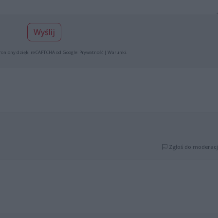
Wyślij
roniony dzięki reCAPTCHA od Google:
Prywatność
|
Warunki
.
Zgłoś do moderacj